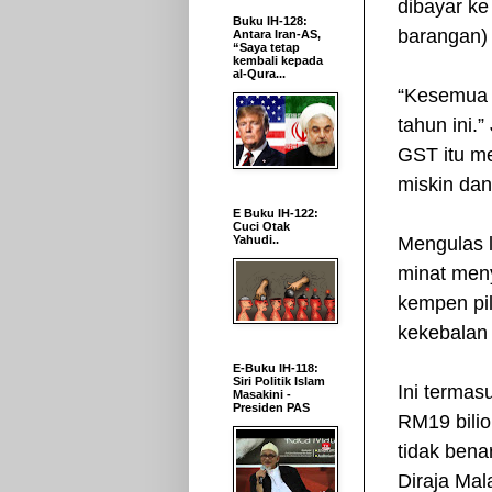
dibayar ke
Buku IH-128:
barangan) 
Antara Iran-AS,
“Saya tetap
kembali kepada
al-Qura...
“Kesemua 
tahun ini.
GST itu m
miskin dan
E Buku IH-122:
Cuci Otak
Yahudi..
Mengulas l
minat meny
kempen pil
kekebalan 
E-Buku IH-118:
Siri Politik Islam
Ini termas
Masakini -
Presiden PAS
RM19 bilio
tidak bena
Diraja Mal