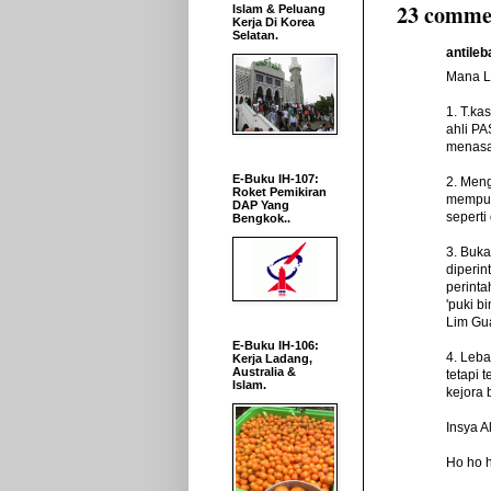
23 comme
Islam & Peluang
Kerja Di Korea
Selatan.
antileb
Mana Le
1. T.ka
ahli PA
menasa
E-Buku IH-107:
2. Meng
Roket Pemikiran
mempuny
DAP Yang
seperti
Bengkok..
3. Buka
diperin
perinta
'puki b
Lim Gu
E-Buku IH-106:
4. Leba
Kerja Ladang,
Australia &
tetapi 
Islam.
kejora 
Insya A
Ho ho 