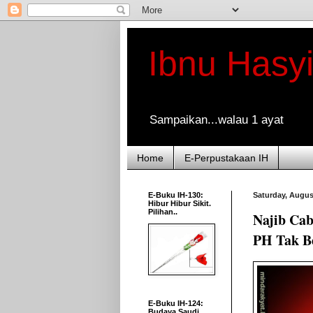
Ibnu Hasy
Sampaikan...walau 1 ayat
Home
E-Perpustakaan IH
E-Buku IH-130:
Saturday, Augus
Hibur Hibur Sikit.
Pilihan..
Najib Ca
PH Tak B
E-Buku IH-124:
Budaya Saudi