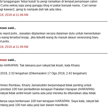
bi tunggangan 'lebai kulub' tu pergi ramaikan di tempat penamaan calon
i. Cuma sekoq saja yang ganggu blog ni pakai banyak nama.. Cari ramai-
agi kawan2, geng tu nampak dah tak ada idea..
18, 2018 at 11:48 AM
ous said...
lu repot polis...siasatan dijalankan secara dalaman dulu untuk menentukan
wang tersebut lesap...jika tebukti wang itu masuk akaun seseorang baru
t polis..
18, 2018 at 11:49 AM
mous
said...
to HARAPAN: Tak laksana pun rakyat tak kisah, kata Khairy
2018, 2:33 tengahari (Dikemaskini 17 Ogs 2018, 2:42 tengahari)
rlimen Rembau, Khairy Jamaluddin berpendapat tidak penting untuk
i prestasi 100 hari pentadbiran kerajaan Pakatan Harapan (HARAPAN)
rakyat tidak ambil kisah sama ada janji mereka itu ditunaikan atau tidak.
tanya saya berkenaan 100 hari kerajaan HARAPAN. Saya kata, rakyat tak
entang janji 100 hari atau janji lain dalam manifesto.