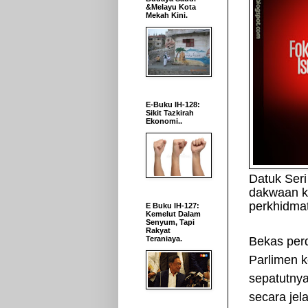
&Melayu Kota
Mekah Kini.
E-Buku IH-128:
Sikit Tazkirah
Ekonomi..
Datuk Seri
dakwaan ko
perkhidmat
E Buku IH-127:
Kemelut Dalam
Senyum, Tapi
Rakyat
Teraniaya.
Bekas perd
Parlimen 
sepatutnya
secara jel