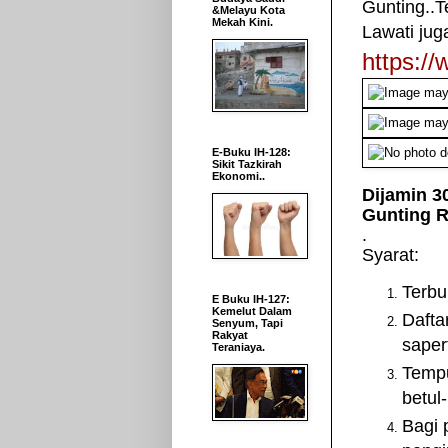
Gunting..T
&Melayu Kota
Mekah Kini.
Lawati juga
https:/
E-Buku IH-128:
Sikit Tazkirah
Ekonomi..
Dijamin 3
Gunting R
.
Syarat:
Terbu
E Buku IH-127:
Kemelut Dalam
Dafta
Senyum, Tapi
Rakyat
saper
Teraniaya.
Tempu
betul
Bagi 