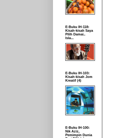
E-Buku IH-118:
Kisah-kisah Saya
Pilih Damai..
Isla...
E-Buku IH-103:
Kisah-kisah Jom
Kreatif (4)
E-Buku IH-100:
Nik Aziz,
Pemimpin Dunia