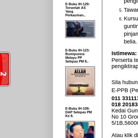
peng
E-Buku IH-129:
Terserlah AS
Tawar
Yang
Perkauman..
Kursu
gunti
pinja
belia.
E-Buku IH-123:
Istimewa:
Bumiputera
Melayu PP
Perserta te
Selepas PM 8..
pengiktira
Sila hubun
E-PPB (Pe
011 33111
018 20183
E-Buku IH-109:
Kedai Gun
DAP Selepas PM
No 10 Gro
Ke 8.
5/1B,5600
Atau klik di