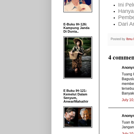
Ini Pe
Hanya 
Pembel
Dari A
E-Buku IH-126:
Kampung Janda
Di Dunia..
Posted by
Ibnu
4 commen
Anonym
Tuang 
Bagusla
membela
tersebu
E Buku IH-121:
Banyakk
Kemelut Dalam
Senyum,
July 10
Anwar/Mahathir
Anonym
Tuan Ib
Jangan 
July 10