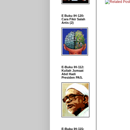
E Buku IH-120:
Cara Fikir Salah
Artis (2)
E-Buku IH-112:
Kuliah Jumaat
Abd Hadi
Presiden PAS.
E-Buku IH-115: