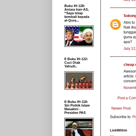
Buku IH-128:
Antara Iran-AS,
“Saya tetap
Sokong
kembali kepada
al-Qura...
Abis tu
Nak iku
tungga
guna ay
apa?
July 12
E Buku IH-122:
Cuci Otak
cheap 
Yahudi..
Awesome
article
concern
Novemb
Post a Co
E-Buku IH-118:
Siri Politik Islam
Newer Post
Masakini -
Presiden PAS
Subscribe to:
P
LinkWithin