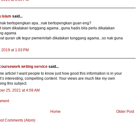
 islam
said...
 nak bertopengkan apa...nak bertopengkan guan eng?
t islam dikatakan tunggang agama...guna hadis bila perlu dikatakan
ng agama
at quran utk tegur pwmerintah dikatakan tunggang agama...so nak guna
, 2019 at 1:03 PM
coursework writing service
said...
 article! I want people to know just how good this information is in your
. It’s interesting, compelling content. Your views are much like my own
ing this subject.
er 25, 2021 at 4:09 AM
mment
Home
Older Post
ost Comments (Atom)