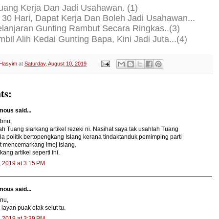
luang Kerja Dan Jadi Usahawan. (1)
30 Hari, Dapat Kerja Dan Boleh Jadi Usahawan...
anjaran Gunting Rambut Secara Ringkas..(3)
mbil Alih Kedai Gunting Bapa, Kini Jadi Juta...
(4)
 Hasyim
at
Saturday, August 10, 2019
ts:
ous said...
Ibnu,
h Tuang siarkang artikel rezeki ni. Nasihat saya tak usahlah Tuang
 politik bertopengkang Islang kerana tindaktanduk pemimping parti
t mencemarkang imej Islang.
ang artikel seperti ini.
, 2019 at 3:15 PM
ous said...
nu,
layan puak otak selut tu.
, 2019 at 3:39 PM