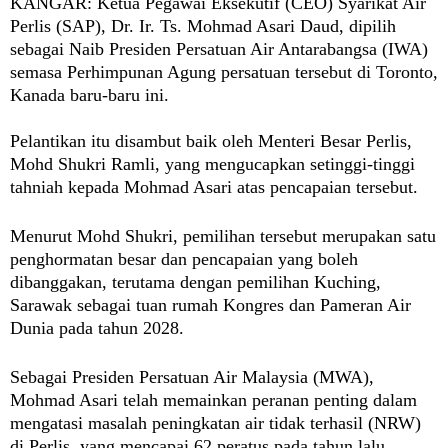
KANGAR:
Ketua Pegawai Eksekutif (CEO) Syarikat Air
Perlis (SAP), Dr. Ir. Ts. Mohmad Asari Daud, dipilih
sebagai Naib Presiden Persatuan Air Antarabangsa (IWA)
semasa Perhimpunan Agung persatuan tersebut di Toronto,
Kanada baru-baru ini.
Pelantikan itu disambut baik oleh Menteri Besar Perlis,
Mohd Shukri Ramli, yang mengucapkan setinggi-tinggi
tahniah kepada Mohmad Asari atas pencapaian tersebut.
Menurut Mohd Shukri, pemilihan tersebut merupakan satu
penghormatan besar dan pencapaian yang boleh
dibanggakan, terutama dengan pemilihan Kuching,
Sarawak sebagai tuan rumah Kongres dan Pameran Air
Dunia pada tahun 2028.
Sebagai Presiden Persatuan Air Malaysia (MWA),
Mohmad Asari telah memainkan peranan penting dalam
mengatasi masalah peningkatan air tidak terhasil (NRW)
di Perlis, yang mencapai 62 peratus pada tahun lalu.