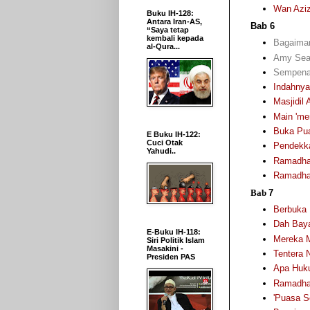
Wan Aziz
Buku IH-128:
Antara Iran-AS,
Bab 6
“Saya tetap
kembali kepada
Bagaima
al-Qura...
Amy Sear
Sempena 
Indahnya
Masjidil
Main 'mer
Buka Pua
E Buku IH-122:
Cuci Otak
Pendekka
Yahudi..
Ramadhan
Ramadhan
Bab
7
Berbuka 
Dah Baya
E-Buku IH-118:
Mereka 
Siri Politik Islam
Masakini -
Tentera 
Presiden PAS
Apa Huku
Ramadha
'Puasa S