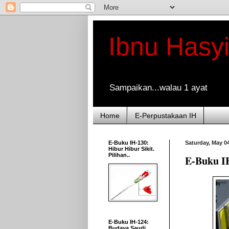
Ibnu Hasy
Sampaikan...walau 1 ayat
Home
E-Perpustakaan IH
E-Buku IH-130:
Saturday, May 04
Hibur Hibur Sikit.
Pilihan..
E-Buku IH
E-Buku IH-124:
Budaya Saudi