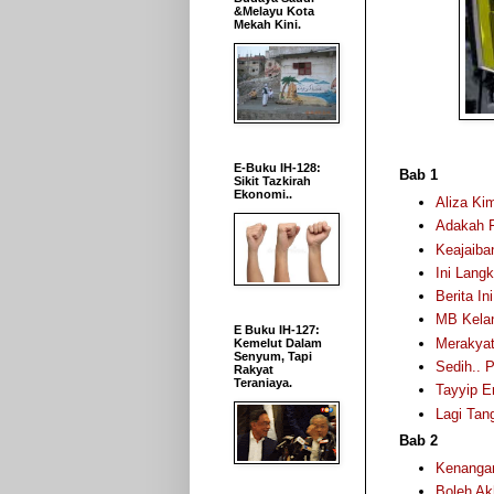
&Melayu Kota
Mekah Kini.
E-Buku IH-128:
Bab 1
Sikit Tazkirah
Ekonomi..
Aliza Ki
Adakah F
Keajaiba
Ini Lang
Berita I
MB Kelan
E Buku IH-127:
Merakyat
Kemelut Dalam
Senyum, Tapi
Sedih.. 
Rakyat
Teraniaya.
Tayyip E
Lagi Ta
Bab 2
Kenangan
Boleh Ak