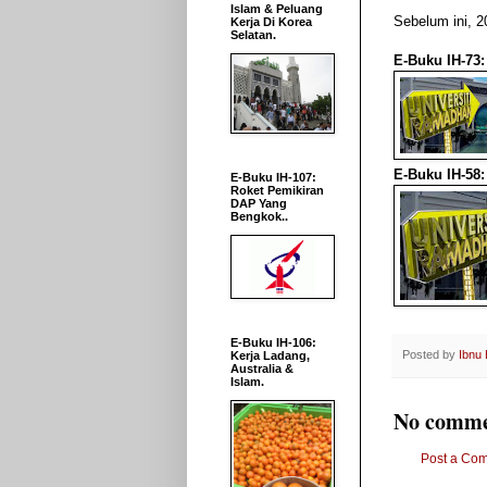
Islam & Peluang
Sebelum ini, 2
Kerja Di Korea
Selatan.
E-Buku IH-73:
E-Buku IH-58:
E-Buku IH-107:
Roket Pemikiran
DAP Yang
Bengkok..
E-Buku IH-106:
Posted by
Ibnu
Kerja Ladang,
Australia &
Islam.
No comme
Post a Co