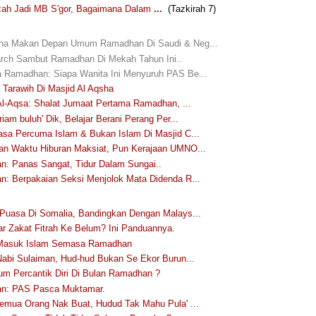
ah Jadi MB S'gor, Bagaimana Dalam
...
(Tazkirah 7)
na Makan Depan Umum Ramadhan Di Saudi & Neg...
ch Sambut Ramadhan Di Mekah Tahun Ini..
Ramadhan: Siapa Wanita Ini Menyuruh PAS Be...
 Tarawih Di Masjid Al Aqsha
 Al-Aqsa: Shalat Jumaat Pertama Ramadhan, ...
iam buluh' Dik, Belajar Berani Perang Per...
sa Percuma Islam & Bukan Islam Di Masjid C...
n Waktu Hiburan Maksiat, Pun Kerajaan UMNO...
: Panas Sangat, Tidur Dalam Sungai..
: Berpakaian Seksi Menjolok Mata Didenda R...
Puasa Di Somalia, Bandingkan Dengan Malays...
r Zakat Fitrah Ke Belum? Ini Panduannya.
Masuk Islam Semasa Ramadhan
Nabi Sulaiman, Hud-hud Bukan Se Ekor Burun...
m Percantik Diri Di Bulan Ramadhan ?
n: PAS Pasca Muktamar.
emua Orang Nak Buat, Hudud Tak Mahu Pula' ...