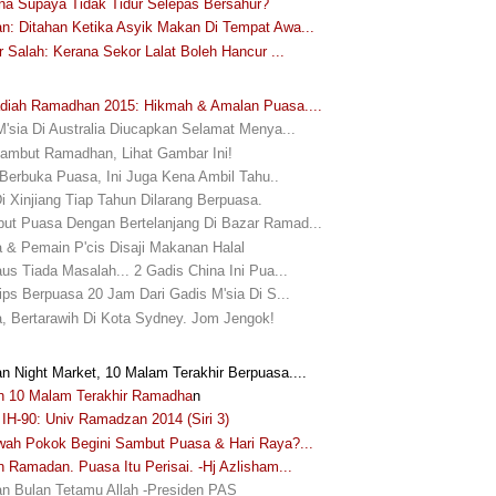
a Supaya Tidak Tidur Selepas Bersahur?
: Ditahan Ketika Asyik Makan Di Tempat Awa...
r Salah: Kerana Sekor Lalat Boleh Hancur ...
diah Ramadhan 2015: Hikmah & Amalan Puasa....
M'sia Di Australia Diucapkan Selamat Menya...
ambut Ramadhan, Lihat Gambar Ini!
Berbuka Puasa, Ini Juga Kena Ambil Tahu..
i Xinjiang Tiap Tahun Dilarang Berpuasa.
t Puasa Dengan Bertelanjang Di Bazar Ramad...
 & Pemain P'cis Disaji Makanan Halal
aus Tiada Masalah... 2 Gadis China Ini Pua...
Tips Berpuasa 20 Jam Dari Gadis M'sia Di S...
, Bertarawih Di Kota Sydney. Jom Jengok!
 Night Market, 10 Malam Terakhir Berpuasa....
n 10 Malam Terakhir Ramadha
n
IH-90: Univ Ramadzan 2014 (Siri 3)
wah Pokok Begini Sambut Puasa & Hari Raya?...
n Ramadan. Puasa Itu Perisai. -Hj Azlisham...
 Bulan Tetamu Allah -Presiden PAS