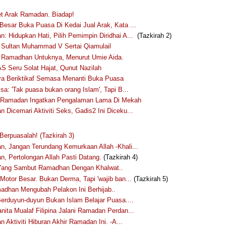
et Arak Ramadan. Biadap!
Besar Buka Puasa Di Kedai Jual Arak, Kata ...
: Hidupkan Hati, Pilih Pemimpin Diridhai A...
(Tazkirah 2)
3 Sultan Muhammad V Sertai Qiamulail
 Ramadhan Untuknya, Menurut Umie Aida.
S Seru Solat Hajat, Qunut Nazilah
a Beriktikaf Semasa Menanti Buka Puasa
sa: 'Tak puasa bukan orang Islam', Tapi B...
 Ramadan Ingatkan Pengalaman Lama Di Mekah
 Dicemari Aktiviti Seks, Gadis2 Ini Diceku...
Berpuasalah! (Tazkirah 3)
, Jangan Terundang Kemurkaan Allah -Khali...
, Pertolongan Allah Pasti Datang.
(Tazkirah 4)
Yang Sambut Ramadhan Dengan Khalwat..
 Motor Besar. Bukan Derma, Tapi 'wajib ban...
(Tazkirah 5)
adhan Mengubah Pelakon Ini Berhijab..
 Berduyun-duyun Bukan Islam Belajar Puasa....
nita Mualaf Filipina Jalani Ramadan Perdan...
 Aktiviti Hiburan Akhir Ramadan Ini. -A...