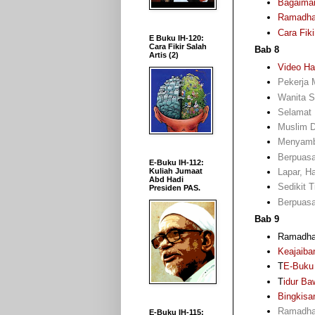
Bagaiman
Ramadhan
Cara Fiki
E Buku IH-120:
Cara Fikir Salah
Bab 8
Artis (2)
Video Ha
Pekerja 
Wanita S
Selamat 
Muslim D
Menyambu
Berpuasa
E-Buku IH-112:
Lapar, H
Kuliah Jumaat
Abd Hadi
Sedikit 
Presiden PAS.
Berpuasa
Bab 9
Ramadhan
Keajaiba
T
E-Buku 
T
idur Ba
Bingkisa
Ramadhan
E-Buku IH-115: