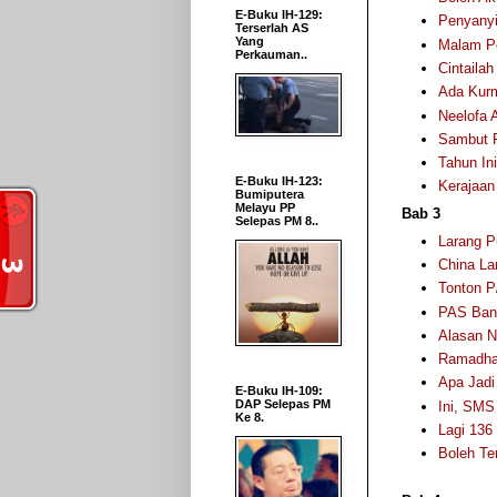
E-Buku IH-129:
Penyanyi
Terserlah AS
Yang
Malam Pe
Perkauman..
Cintaila
Ada Kurm
Neelofa 
Sambut P
Tahun In
E-Buku IH-123:
Kerajaan
Bumiputera
Melayu PP
Bab 3
Selepas PM 8..
Larang P
China La
Tonton P
PAS Bant
Alasan N
Ramadhan
Apa Jadi
E-Buku IH-109:
DAP Selepas PM
Ini, SM
Ke 8.
Lagi 136
Boleh Ter