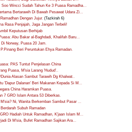
 Soo Wincci Sudah Tahun Ke 3 Puasa Ramadha...
rtama Bertarawih Di Bawah Pesawat Udara Zi...
h Ramadhan Dengan Jujur.
(Tazkirah 6)
a Rasa Penjajah, Jaga Jangan Terbeli!
Ambil Keputusan Berhijab
uasa: Abu Bakar al-Baghdadi, Khalifah Baru...
i Di Norway, Puasa 20 Jam.
 P.Pinang Beri Peruntukan Ehya Ramadan.
uasa: PAS Tuntut Penjelasan China
rang Puasa, M'sia Larang 'Hudud'..
/Dunia Alasan Sambut Tarawih Dg Khalwat..
u 'Dapur Dalanan' Beri Makanan Kepada Si M...
egara China Haramkan Puasa.
 7 GRO Islam Antara 53 Diberkas.
 M'sia? Ni, Wanita Berkemban Sambut Pasar ...
S Berdarah Subuh Ramadan
 GRO Hadiah Untuk Ramadhan, K'jaan Islam M...
jadi Di M'sia, Bufet Ramadhan Sajikan Ara...