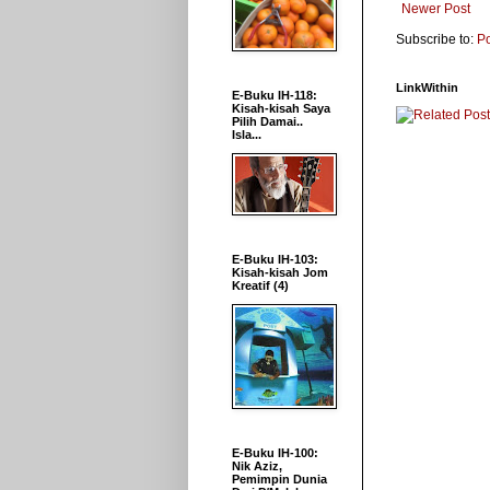
Newer Post
Subscribe to:
P
LinkWithin
E-Buku IH-118:
Kisah-kisah Saya
Pilih Damai..
Isla...
E-Buku IH-103:
Kisah-kisah Jom
Kreatif (4)
E-Buku IH-100:
Nik Aziz,
Pemimpin Dunia