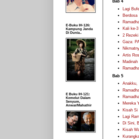
Bab 4
Lagi Buf
Berdosa 
Ramadhan
E-Buku IH-126:
Kali ke-
Kampung Janda
Di Dunia..
2 Rezeki
Gaza: PA
Nikmatny
Artis Ros
Madinah
Ramadhan
Bab 5
Anakku, 
Ramadhan
E Buku IH-121:
Ramadhan
Kemelut Dalam
Senyum,
Mereka 
Anwar/Mahathir
Kisah Si
Lagi Ram
Di Sini,
Kisah Wa
Kurangkan