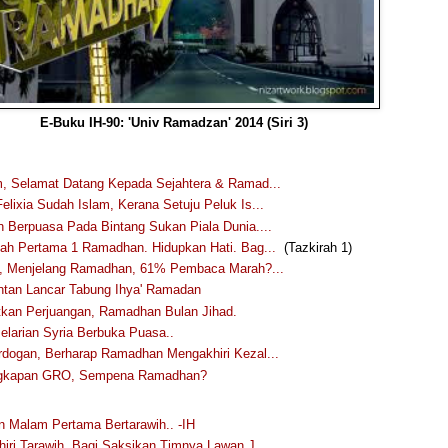
E-Buku IH-90: 'Univ Ramadzan' 2014 (Siri 3)
m, Selamat Datang Kepada Sejahtera & Ramad...
elixia Sudah Islam, Kerana Setuju Peluk Is...
n Berpuasa Pada Bintang Sukan Piala Dunia....
kah Pertama 1 Ramadhan. Hidupkan Hati. Bag...
(Tazkirah 1)
ni, Menjelang Ramadhan, 61% Pembaca Marah?...
tan Lancar Tabung Ihya' Ramadan
kan Perjuangan, Ramadhan Bulan Jihad.
Pelarian Syria Berbuka Puasa..
rdogan, Berharap Ramadhan Mengakhiri Kezal...
ngkapan GRO, Sempena Ramadhan?
 Malam Pertama Bertarawih.. -IH
hiri Tarawih, Bagi Saksikan Timnya Lawan J...