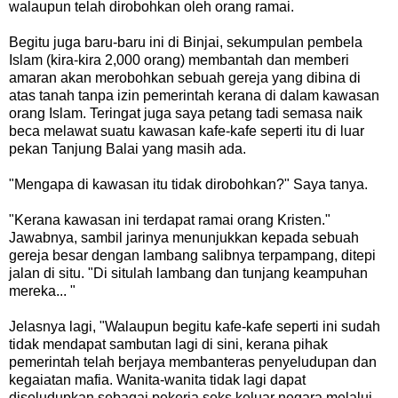
walaupun telah dirobohkan oleh orang ramai.
Begitu juga baru-baru ini di Binjai, sekumpulan pembela
Islam (kira-kira 2,000 orang) membantah dan memberi
amaran akan merobohkan sebuah gereja yang dibina di
atas tanah tanpa izin pemerintah kerana di dalam kawasan
orang Islam. Teringat juga saya petang tadi semasa naik
beca melawat suatu kawasan kafe-kafe seperti itu di luar
pekan Tanjung Balai yang masih ada.
"Mengapa di kawasan itu tidak dirobohkan?" Saya tanya.
"Kerana kawasan ini terdapat ramai orang Kristen."
Jawabnya, sambil jarinya menunjukkan kepada sebuah
gereja besar dengan lambang salibnya terpampang, ditepi
jalan di situ. "Di situlah lambang dan tunjang keampuhan
mereka... "
Jelasnya lagi, "Walaupun begitu kafe-kafe seperti ini sudah
tidak mendapat sambutan lagi di sini, kerana pihak
pemerintah telah berjaya membanteras penyeludupan dan
kegaiatan mafia. Wanita-wanita tidak lagi dapat
diseludupkan sebagai pekerja seks keluar negara melalui