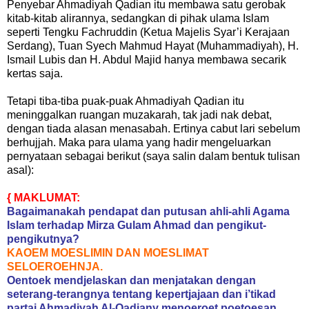
Penyebar Ahmadiyah Qadian itu membawa satu gerobak
kitab-kitab alirannya, sedangkan di pihak ulama Islam
seperti Tengku Fachruddin (Ketua Majelis Syar’i Kerajaan
Serdang), Tuan Syech Mahmud Hayat (Muhammadiyah), H.
Ismail Lubis dan H. Abdul Majid hanya membawa secarik
kertas saja.
Tetapi tiba-tiba puak-puak Ahmadiyah Qadian itu
meninggalkan ruangan muzakarah, tak jadi nak debat,
dengan tiada alasan menasabah. Ertinya cabut lari sebelum
berhujjah. Maka para ulama yang hadir mengeluarkan
pernyataan sebagai berikut (saya salin dalam bentuk tulisan
asal):
{ MAKLUMAT:
Bagaimanakah pendapat dan putusan ahli-ahli Agama
Islam terhadap Mirza Gulam Ahmad dan pengikut-
pengikutnya?
KAOEM MOESLIMIN DAN MOESLIMAT
SELOEROEHNJA.
Oentoek mendjelaskan dan menjatakan dengan
seterang-terangnya tentang kepertjajaan dan i’tikad
partai Ahmadiyah Al-Qadiany menoeroet poetoesan