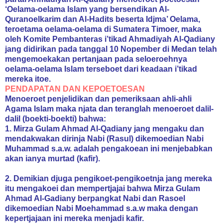
‘Oelama-oelama Islam yang bersendikan Al-
Quranoelkarim dan Al-Hadits beserta Idjma’ Oelama,
teroetama oelama-oelama di Sumatera Timoer, maka
oleh Komite Pembanteras i’tikad Ahmadiyah Al-Qadiany
jang didirikan pada tanggal 10 Nopember di Medan telah
mengemoekakan pertanjaan pada seloeroehnya
oelama-oelama Islam terseboet dari keadaan i’tikad
mereka itoe.
PENDAPATAN DAN KEPOETOESAN
Menoeroet penjelidikan dan pemeriksaan ahli-ahli
Agama Islam maka njata dan teranglah menoeroet dalil-
dalil (boekti-boekti) bahwa:
1. Mirza Gulam Ahmad Al-Qadiany jang mengaku dan
mendakwakan dirinja Nabi (Rasul) dikemoedian Nabi
Muhammad s.a.w. adalah pengakoean ini menjebabkan
akan ianya murtad (kafir).
2. Demikian djuga pengikoet-pengikoetnja jang mereka
itu mengakoei dan mempertjajai bahwa Mirza Gulam
Ahmad Al-Gadiany berpangkat Nabi dan Rasoel
dikemoedian Nabi Moehammad s.a.w maka dengan
kepertjajaan ini mereka menjadi kafir.