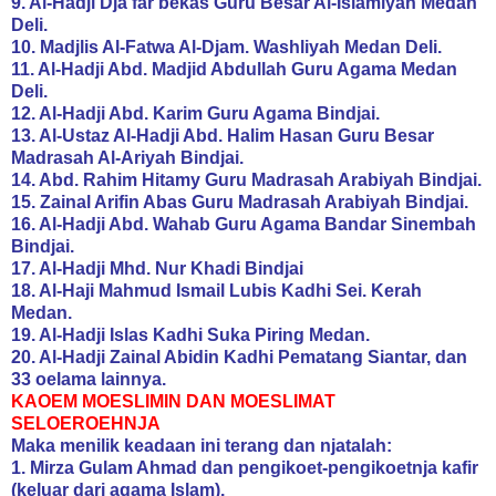
9. Al-Hadji Dja’far bekas Guru Besar Al-Islamiyah Medan
Deli.
10. Madjlis Al-Fatwa Al-Djam. Washliyah Medan Deli.
11. Al-Hadji Abd. Madjid Abdullah Guru Agama Medan
Deli.
12. Al-Hadji Abd. Karim Guru Agama Bindjai.
13. Al-Ustaz Al-Hadji Abd. Halim Hasan Guru Besar
Madrasah Al-Ariyah Bindjai.
14. Abd. Rahim Hitamy Guru Madrasah Arabiyah Bindjai.
15. Zainal Arifin Abas Guru Madrasah Arabiyah Bindjai.
16. Al-Hadji Abd. Wahab Guru Agama Bandar Sinembah
Bindjai.
17. Al-Hadji Mhd. Nur Khadi Bindjai
18. Al-Haji Mahmud Ismail Lubis Kadhi Sei. Kerah
Medan.
19. Al-Hadji Islas Kadhi Suka Piring Medan.
20. Al-Hadji Zainal Abidin Kadhi Pematang Siantar, dan
33 oelama lainnya.
KAOEM MOESLIMIN DAN MOESLIMAT
SELOEROEHNJA
Maka menilik keadaan ini terang dan njatalah:
1. Mirza Gulam Ahmad dan pengikoet-pengikoetnja kafir
(keluar dari agama Islam).