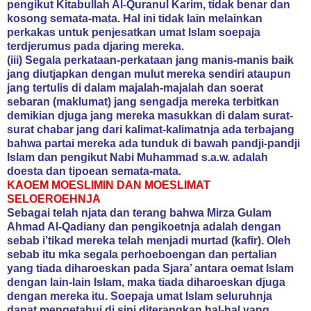
pengikut Kitabullah Al-Quranul Karim, tidak benar dan
kosong semata-mata. Hal ini tidak lain melainkan
perkakas untuk penjesatkan umat Islam soepaja
terdjerumus pada djaring mereka.
(iii) Segala perkataan-perkataan jang manis-manis baik
jang diutjapkan dengan mulut mereka sendiri ataupun
jang tertulis di dalam majalah-majalah dan soerat
sebaran (maklumat) jang sengadja mereka terbitkan
demikian djuga jang mereka masukkan di dalam surat-
surat chabar jang dari kalimat-kalimatnja ada terbajang
bahwa partai mereka ada tunduk di bawah pandji-pandji
Islam dan pengikut Nabi Muhammad s.a.w. adalah
doesta dan tipoean semata-mata.
KAOEM MOESLIMIN DAN MOESLIMAT
SELOEROEHNJA
Sebagai telah njata dan terang bahwa Mirza Gulam
Ahmad Al-Qadiany dan pengikoetnja adalah dengan
sebab i’tikad mereka telah menjadi murtad (kafir). Oleh
sebab itu mka segala perhoeboengan dan pertalian
yang tiada diharoeskan pada Sjara’ antara oemat Islam
dengan lain-lain Islam, maka tiada diharoeskan djuga
dengan mereka itu. Soepaja umat Islam seluruhnja
dapat mengetahui di sini diterangkan hal-hal yang