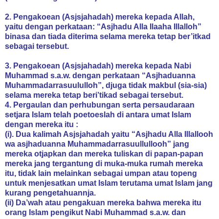
2. Pengakoean (Asjsjahadah) mereka kepada Allah,
yaitu dengan perkataan: “Asjhadu Alla Ilaaha Illalloh”
binasa dan tiada diterima selama mereka tetap ber’itkad
sebagai tersebut.
3. Pengakoean (Asjsjahadah) mereka kepada Nabi
Muhammad s.a.w. dengan perkataan “Asjhaduanna
Muhammadarrasuululloh”, djuga tidak makbul (sia-sia)
selama mereka tetap beri’tikad sebagai tersebut.
4. Pergaulan dan perhubungan serta persaudaraan
setjara Islam telah poetoeslah di antara umat Islam
dengan mereka itu :
(i). Dua kalimah Asjsjahadah yaitu “Asjhadu Alla Illallooh
wa asjhaduanna Muhammadarrasuullullooh” jang
mereka otjapkan dan mereka tuliskan di papan-papan
mereka jang tergantung di muka-muka rumah mereka
itu, tidak lain melainkan sebagai umpan atau topeng
untuk menjesatkan umat Islam terutama umat Islam jang
kurang pengetahuannja.
(ii) Da’wah atau pengakuan mereka bahwa mereka itu
orang Islam pengikut Nabi Muhammad s.a.w. dan