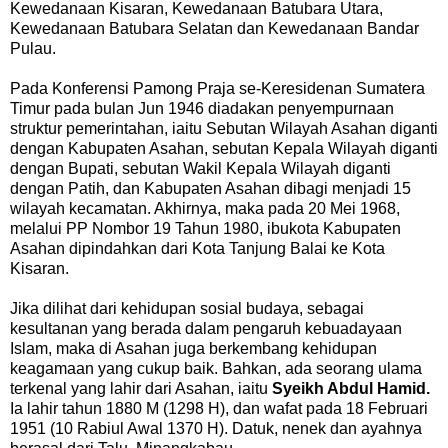
Kewedanaan Kisaran, Kewedanaan Batubara Utara,
Kewedanaan Batubara Selatan dan Kewedanaan Bandar
Pulau.
Pada Konferensi Pamong Praja se-Keresidenan Sumatera
Timur pada bulan Jun 1946 diadakan penyempurnaan
struktur pemerintahan, iaitu Sebutan Wilayah Asahan diganti
dengan Kabupaten Asahan, sebutan Kepala Wilayah diganti
dengan Bupati, sebutan Wakil Kepala Wilayah diganti
dengan Patih, dan Kabupaten Asahan dibagi menjadi 15
wilayah kecamatan. Akhirnya, maka pada 20 Mei 1968,
melalui PP Nombor 19 Tahun 1980, ibukota Kabupaten
Asahan dipindahkan dari Kota Tanjung Balai ke Kota
Kisaran.
Jika dilihat dari kehidupan sosial budaya, sebagai
kesultanan yang berada dalam pengaruh kebuadayaan
Islam, maka di Asahan juga berkembang kehidupan
keagamaan yang cukup baik. Bahkan, ada seorang ulama
terkenal yang lahir dari Asahan, iaitu
Syeikh Abdul Hamid.
Ia lahir tahun 1880 M (1298 H), dan wafat pada 18 Februari
1951 (10 Rabiul Awal 1370 H). Datuk, nenek dan ayahnya