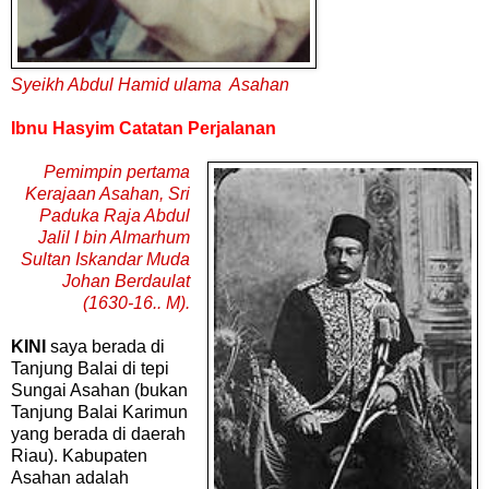
Syeikh Abdul Hamid ulama Asahan
Ibnu Hasyim Catatan Perjalanan
Pemimpin pertama
Kerajaan Asahan, Sri
Paduka Raja Abdul
Jalil I bin Almarhum
Sultan Iskandar Muda
Johan Berdaulat
(1630-16.. M).
KINI
saya berada di
Tanjung Balai di tepi
Sungai Asahan (bukan
Tanjung Balai Karimun
yang berada di daerah
Riau). Kabupaten
Asahan adalah