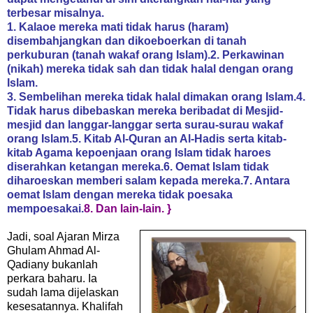
terbesar misalnya.
1. Kalaoe mereka mati tidak harus (haram)
disembahjangkan dan dikoeboerkan di tanah
perkuburan (tanah wakaf orang Islam).
2. Perkawinan
(nikah) mereka tidak sah dan tidak halal dengan orang
Islam.
3. Sembelihan mereka tidak halal dimakan orang Islam.
4.
Tidak harus dibebaskan mereka beribadat di Mesjid-
mesjid dan langgar-langgar serta surau-surau wakaf
orang Islam.
5. Kitab Al-Quran an Al-Hadis serta kitab-
kitab Agama kepoenjaan orang Islam tidak haroes
diserahkan ketangan mereka.
6. Oemat Islam tidak
diharoeskan memberi salam kepada mereka.
7. Antara
oemat Islam dengan mereka tidak poesaka
mempoesakai.
8. Dan lain-lain. }
Jadi, soal Ajaran Mirza
Ghulam Ahmad Al-
Qadiany bukanlah
perkara baharu. Ia
sudah lama dijelaskan
kesesatannya. Khalifah