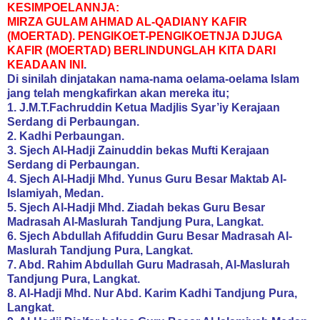
KESIMPOELANNJA:
MIRZA GULAM AHMAD AL-QADIANY KAFIR
(MOERTAD). PENGIKOET-PENGIKOETNJA DJUGA
KAFIR (MOERTAD) BERLINDUNGLAH KITA DARI
KEADAAN INI
.
Di sinilah dinjatakan nama-nama oelama-oelama Islam
jang telah mengkafirkan akan mereka itu;
1. J.M.T.Fachruddin Ketua Madjlis Syar’iy Kerajaan
Serdang di Perbaungan.
2. Kadhi Perbaungan.
3. Sjech Al-Hadji Zainuddin bekas Mufti Kerajaan
Serdang di Perbaungan.
4. Sjech Al-Hadji Mhd. Yunus Guru Besar Maktab Al-
Islamiyah, Medan.
5. Sjech Al-Hadji Mhd. Ziadah bekas Guru Besar
Madrasah Al-Maslurah Tandjung Pura, Langkat.
6. Sjech Abdullah Afifuddin Guru Besar Madrasah Al-
Maslurah Tandjung Pura, Langkat.
7. Abd. Rahim Abdullah Guru Madrasah, Al-Maslurah
Tandjung Pura, Langkat.
8. Al-Hadji Mhd. Nur Abd. Karim Kadhi Tandjung Pura,
Langkat.