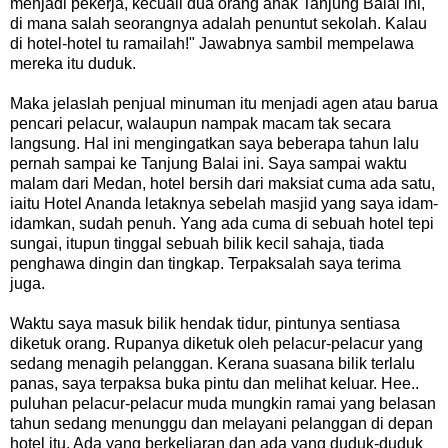
menjadi pekerja, kecuali dua orang anak Tanjung Balai ini,
di mana salah seorangnya adalah penuntut sekolah. Kalau
di hotel-hotel tu ramailah!" Jawabnya sambil mempelawa
mereka itu duduk.
Maka jelaslah penjual minuman itu menjadi agen atau barua
pencari pelacur, walaupun nampak macam tak secara
langsung. Hal ini mengingatkan saya beberapa tahun lalu
pernah sampai ke Tanjung Balai ini. Saya sampai waktu
malam dari Medan, hotel bersih dari maksiat cuma ada satu,
iaitu Hotel Ananda letaknya sebelah masjid yang saya idam-
idamkan, sudah penuh. Yang ada cuma di sebuah hotel tepi
sungai, itupun tinggal sebuah bilik kecil sahaja, tiada
penghawa dingin dan tingkap. Terpaksalah saya terima
juga.
Waktu saya masuk bilik hendak tidur, pintunya sentiasa
diketuk orang. Rupanya diketuk oleh pelacur-pelacur yang
sedang menagih pelanggan. Kerana suasana bilik terlalu
panas, saya terpaksa buka pintu dan melihat keluar. Hee..
puluhan pelacur-pelacur muda mungkin ramai yang belasan
tahun sedang menunggu dan melayani pelanggan di depan
hotel itu. Ada yang berkeliaran dan ada yang duduk-duduk