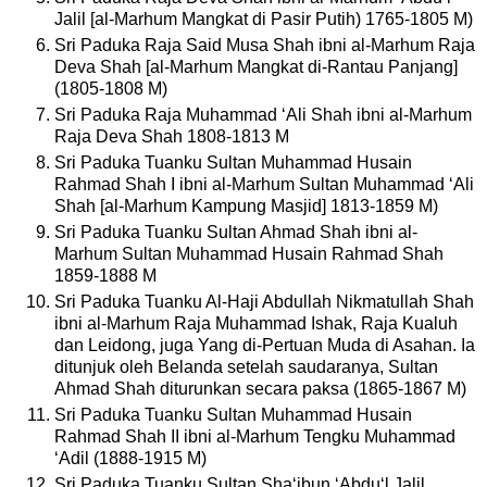
Jalil [al-Marhum Mangkat di Pasir Putih) 1765-1805 M)
Sri Paduka Raja Said Musa Shah ibni al-Marhum Raja
Deva Shah [al-Marhum Mangkat di-Rantau Panjang]
(1805-1808 M)
Sri Paduka Raja Muhammad ‘Ali Shah ibni al-Marhum
Raja Deva Shah 1808-1813 M
Sri Paduka Tuanku Sultan Muhammad Husain
Rahmad Shah I ibni al-Marhum Sultan Muhammad ‘Ali
Shah [al-Marhum Kampung Masjid] 1813-1859 M)
Sri Paduka Tuanku Sultan Ahmad Shah ibni al-
Marhum Sultan Muhammad Husain Rahmad Shah
1859-1888 M
Sri Paduka Tuanku Al-Haji Abdullah Nikmatullah Shah
ibni al-Marhum Raja Muhammad Ishak, Raja Kualuh
dan Leidong, juga Yang di-Pertuan Muda di Asahan. Ia
ditunjuk oleh Belanda setelah saudaranya, Sultan
Ahmad Shah diturunkan secara paksa (1865-1867 M)
Sri Paduka Tuanku Sultan Muhammad Husain
Rahmad Shah II ibni al-Marhum Tengku Muhammad
‘Adil (1888-1915 M)
Sri Paduka Tuanku Sultan Sha‘ibun ‘Abdu‘l Jalil