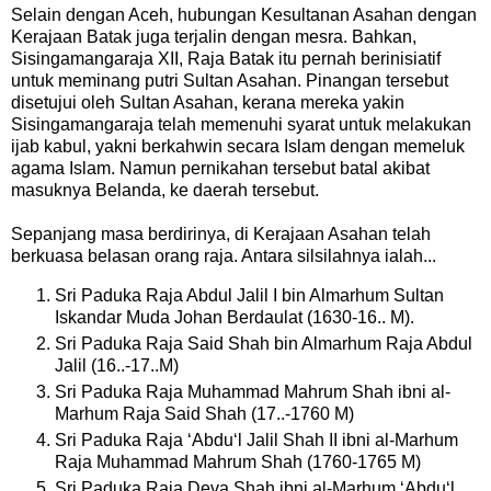
Selain dengan Aceh, hubungan Kesultanan Asahan dengan
Kerajaan Batak juga terjalin dengan mesra. Bahkan,
Sisingamangaraja XII, Raja Batak itu pernah berinisiatif
untuk meminang putri Sultan Asahan. Pinangan tersebut
disetujui oleh Sultan Asahan, kerana mereka yakin
Sisingamangaraja telah memenuhi syarat untuk melakukan
ijab kabul, yakni berkahwin secara Islam dengan memeluk
agama Islam. Namun pernikahan tersebut batal akibat
masuknya Belanda, ke daerah tersebut.
Sepanjang masa berdirinya, di Kerajaan Asahan telah
berkuasa belasan orang raja. Antara silsilahnya ialah...
Sri Paduka Raja Abdul Jalil I bin Almarhum Sultan
Iskandar Muda Johan Berdaulat (1630-16.. M).
Sri Paduka Raja Said Shah bin Almarhum Raja Abdul
Jalil (16..-17..M)
Sri Paduka Raja Muhammad Mahrum Shah ibni al-
Marhum Raja Said Shah (17..-1760 M)
Sri Paduka Raja ‘Abdu‘l Jalil Shah II ibni al-Marhum
Raja Muhammad Mahrum Shah (1760-1765 M)
Sri Paduka Raja Deva Shah ibni al-Marhum ‘Abdu‘l