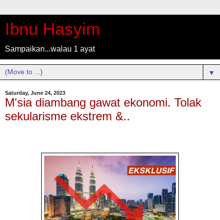
Ibnu Hasyim
Sampaikan...walau 1 ayat
▼
Saturday, June 24, 2023
M'sia diambang gawat ekonomi. Tolak
sekularisme ekstrem &..