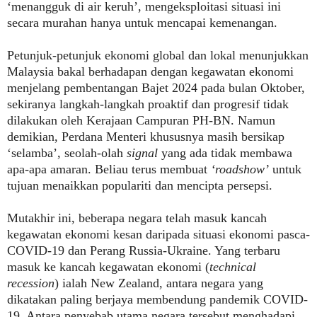
‘menangguk di air keruh’, mengeksploitasi situasi ini
secara murahan hanya untuk mencapai kemenangan.
Petunjuk-petunjuk ekonomi global dan lokal menunjukkan
Malaysia bakal berhadapan dengan kegawatan ekonomi
menjelang pembentangan Bajet 2024 pada bulan Oktober,
sekiranya langkah-langkah proaktif dan progresif tidak
dilakukan oleh Kerajaan Campuran PH-BN. Namun
demikian, Perdana Menteri khususnya masih bersikap
‘selamba’, seolah-olah
signal
yang ada tidak membawa
apa-apa amaran. Beliau terus membuat
‘roadshow’
untuk
tujuan menaikkan populariti dan mencipta persepsi.
Mutakhir ini, beberapa negara telah masuk kancah
kegawatan ekonomi kesan daripada situasi ekonomi pasca-
COVID-19 dan Perang Russia-Ukraine. Yang terbaru
masuk ke kancah kegawatan ekonomi (
technical
recession
) ialah New Zealand, antara negara yang
dikatakan paling berjaya membendung pandemik COVID-
19. Antara penyebab utama negara tersebut menghadapi