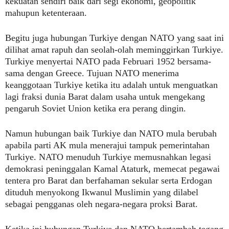
kekuatan sendiri baik dari segi ekonomi, geopolitik
mahupun ketenteraan.
Begitu juga hubungan Turkiye dengan NATO yang saat ini
dilihat amat rapuh dan seolah-olah meminggirkan Turkiye.
Turkiye menyertai NATO pada Februari 1952 bersama-
sama dengan Greece. Tujuan NATO menerima
keanggotaan Turkiye ketika itu adalah untuk menguatkan
lagi fraksi dunia Barat dalam usaha untuk mengekang
pengaruh Soviet Union ketika era perang dingin.
Namun hubungan baik Turkiye dan NATO mula berubah
apabila parti AK mula menerajui tampuk pemerintahan
Turkiye. NATO menuduh Turkiye memusnahkan legasi
demokrasi peninggalan Kamal Ataturk, memecat pegawai
tentera pro Barat dan berfahaman sekular serta Erdogan
dituduh menyokong Ikwanul Muslimin yang dilabel
sebagai pengganas oleh negara-negara proksi Barat.
Ketika ini hubungan Turkiye dan NATO bertambah tegang