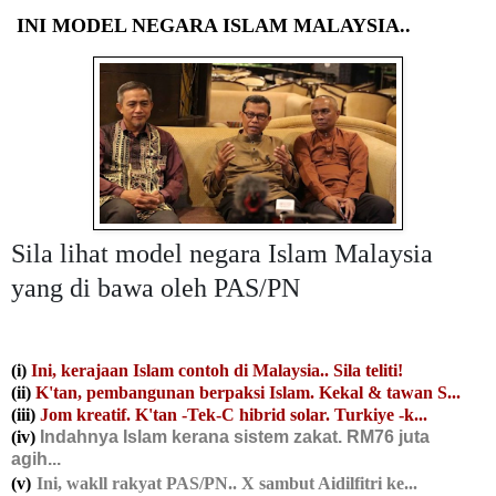
INI MODEL NEGARA ISLAM MALAYSIA..
Sila lihat model negara Islam Malaysia
yang di bawa oleh PAS/PN
(i)
Ini, kerajaan Islam contoh di Malaysia.. Sila teliti!
(ii)
K'tan, pembangunan berpaksi Islam. Kekal & tawan S...
(iii)
Jom kreatif. K'tan -Tek-C hibrid solar. Turkiye -k...
(iv)
Indahnya Islam kerana sistem zakat. RM76 juta
agih..
.
(v)
Ini, wa
kll rakyat PAS/PN.. X sambut Aidilfitri ke...