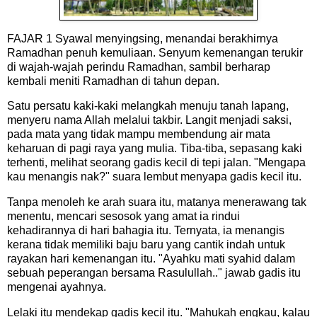
FAJAR 1 Syawal menyingsing, menandai berakhirnya
Ramadhan penuh kemuliaan. Senyum kemenangan terukir
di wajah-wajah perindu Ramadhan, sambil berharap
kembali meniti Ramadhan di tahun depan.
Satu persatu kaki-kaki melangkah menuju tanah lapang,
menyeru nama Allah melalui takbir. Langit menjadi saksi,
pada mata yang tidak mampu membendung air mata
keharuan di pagi raya yang mulia. Tiba-tiba, sepasang kaki
terhenti, melihat seorang gadis kecil di tepi jalan. "Mengapa
kau menangis nak?" suara lembut menyapa gadis kecil itu.
Tanpa menoleh ke arah suara itu, matanya menerawang tak
menentu, mencari sesosok yang amat ia rindui
kehadirannya di hari bahagia itu. Ternyata, ia menangis
kerana tidak memiliki baju baru yang cantik indah untuk
rayakan hari kemenangan itu. "Ayahku mati syahid dalam
sebuah peperangan bersama Rasulullah.." jawab gadis itu
mengenai ayahnya.
Lelaki itu mendekap gadis kecil itu. "Mahukah engkau, kalau