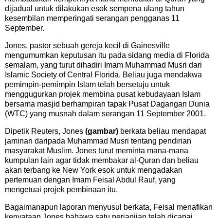
dijadual untuk dilakukan esok sempena ulang tahun
kesembilan memperingati serangan pengganas 11
September.
Jones, pastor sebuah gereja kecil di Gainesville
mengumumkan keputusan itu pada sidang media di Florida
semalam, yang turut dihadiri Imam Muhammad Musri dari
Islamic Society of Central Florida. Beliau juga mendakwa
pemimpin-pemimpin Islam telah bersetuju untuk
menggugurkan projek membina pusat kebudayaan Islam
bersama masjid berhampiran tapak Pusat Dagangan Dunia
(WTC) yang musnah dalam serangan 11 September 2001.
Dipetik Reuters, Jones
(gambar)
berkata beliau mendapat
jaminan daripada Muhammad Musri tentang pendirian
masyarakat Muslim. Jones turut meminta mana-mana
kumpulan lain agar tidak membakar al-Quran dan beliau
akan terbang ke New York esok untuk mengadakan
pertemuan dengan Imam Feisal Abdul Rauf, yang
mengetuai projek pembinaan itu.
Bagaimanapun laporan menyusul berkata, Feisal menafikan
kenyataan Jones bahawa satu perjanjian telah dicapai