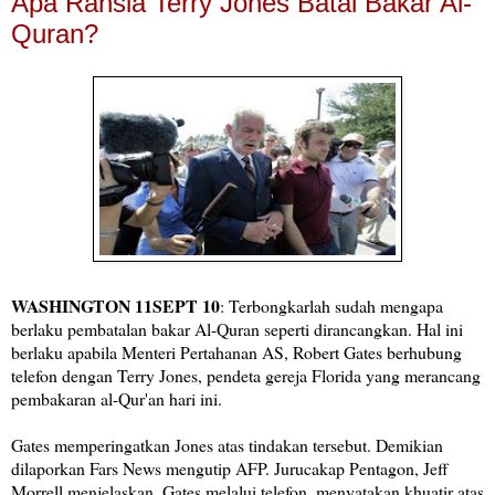
Apa Rahsia Terry Jones Batal Bakar Al-
Quran?
WASHINGTON 11SEPT 10
: Terbongkarlah sudah mengapa
berlaku pembatalan bakar Al-Quran seperti dirancangkan. Hal ini
berlaku apabila Menteri Pertahanan AS, Robert Gates berhubung
telefon dengan Terry Jones, pendeta gereja Florida yang merancang
pembakaran al-Qur'an hari ini.
Gates memperingatkan Jones atas tindakan tersebut. Demikian
dilaporkan Fars News mengutip AFP.
Jurucakap Pentagon, Jeff
Morrell menjelaskan, Gates melalui telefon, menyatakan khuatir atas