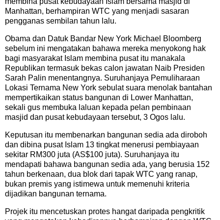
membina pusat kebudayaan Islam bersama masjid di
Manhattan, berhampiran WTC yang menjadi sasaran
pengganas sembilan tahun lalu.
Obama dan Datuk Bandar New York Michael Bloomberg
sebelum ini mengatakan bahawa mereka menyokong hak
bagi masyarakat Islam membina pusat itu manakala
Republikan termasuk bekas calon jawatan Naib Presiden
Sarah Palin menentangnya. Suruhanjaya Pemuliharaan
Lokasi Ternama New York sebulat suara menolak bantahan
mempertikaikan status bangunan di Lower Manhattan,
sekali gus membuka laluan kepada pelan pembinaan
masjid dan pusat kebudayaan tersebut, 3 Ogos lalu.
Keputusan itu membenarkan bangunan sedia ada diroboh
dan dibina pusat Islam 13 tingkat menerusi pembiayaan
sekitar RM300 juta (AS$100 juta). Suruhanjaya itu
mendapati bahawa bangunan sedia ada, yang berusia 152
tahun berkenaan, dua blok dari tapak WTC yang ranap,
bukan premis yang istimewa untuk memenuhi kriteria
dijadikan bangunan ternama.
Projek itu mencetuskan protes hangat daripada pengkritik