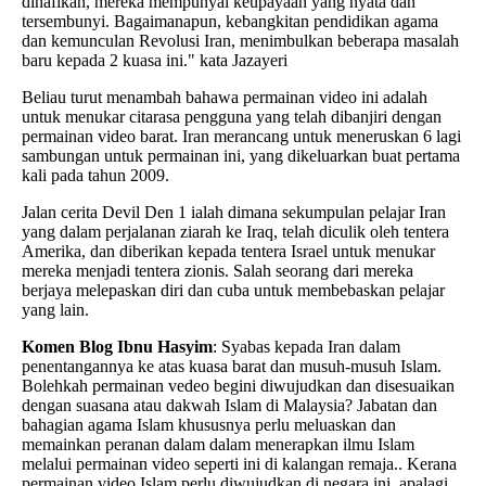
dinafikan, mereka mempunyai keupayaan yang nyata dan
tersembunyi. Bagaimanapun, kebangkitan pendidikan agama
dan kemunculan Revolusi Iran, menimbulkan beberapa masalah
baru kepada 2 kuasa ini." kata Jazayeri
Beliau turut menambah bahawa permainan video ini adalah
untuk menukar citarasa pengguna yang telah dibanjiri dengan
permainan video barat. Iran merancang untuk meneruskan 6 lagi
sambungan untuk permainan ini, yang dikeluarkan buat pertama
kali pada tahun 2009.
Jalan cerita Devil Den 1 ialah dimana sekumpulan pelajar Iran
yang dalam perjalanan ziarah ke Iraq, telah diculik oleh tentera
Amerika, dan diberikan kepada tentera Israel untuk menukar
mereka menjadi tentera zionis. Salah seorang dari mereka
berjaya melepaskan diri dan cuba untuk membebaskan pelajar
yang lain.
Komen Blog Ibnu Hasyim
: Syabas kepada Iran dalam
penentangannya ke atas kuasa barat dan musuh-musuh Islam.
Bolehkah permainan vedeo begini diwujudkan dan disesuaikan
dengan suasana atau dakwah Islam di Malaysia? Jabatan dan
bahagian agama Islam khususnya perlu meluaskan dan
memainkan peranan dalam dalam menerapkan ilmu Islam
melalui permainan video seperti ini di kalangan remaja.. Kerana
permainan video Islam perlu diwujudkan di negara ini, apalagi