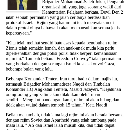
Brigadier Mohammad-Saleh Jokar, Pengarah
organisasi ini, yang juga seorang wakil dari
Kementerian Pelajaran berkata, Devil Den 2
ialah sebuah permainan yang jalan ceritanya berdasarkan
protokol Israel. "Rejim yang haram ini telah menyatakan di
dalam protokolnya bahawa ia akan memansuhkan semua jenis
kepercayaan."
"Kita telah melihat sendiri batu asas kepada penubuhan rejim
Zionis telah semakin lemah, dan anak-anak muda kita perlu
diperkenalkan dengan polisi-polisi tidak berperi kemanusiaan
rejim ini." Tambah beliau. “Freedom Convoy” ialah permainan
yang berkaitan dengan serangan Israel ke atas konvoi Gaza,
beberapa bulan yang lalu.
Beberapa Komander Tentera Iran turut hadir dalam majlis itu,
termasuk Brigadier Mohammadreza Naqdi dan Timbalan
Komander HQ Angkatan Tentera, Masud Jazayeri. "Kejatuhan
orang-orang yang zalim akan dilakukan oleh Tuhan
sendiri....Mengikut pandangan kami, rejim ini akan hilang dan
tidak akan wujud dalam tempoh 15 tahun." Kata Naqdi
Beliau menambah, tidak lama lagi rejim ini akan berada bersama
dengan rejim Soviet dan Apartheid yang telah tumbang pada
masa lalu. " AS dan Israel ialah musuh kita, dan tidak dapat