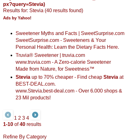
px?query=Stevia)
Results for: Stevia (40 results found)
Ads by Yahoo!
Sweetener Myths and Facts | SweetSurprise.com
SweetSurprise.com
- Sweeteners & Your
Personal Health: Learn the Dietary Facts Here.
Truvia® Sweetener | truvia.com
www.truvia.com
- A Zero-calorie Sweetener
Made from Nature, for Sweetness™
Stevia
up to 70% cheaper - Find cheap
Stevia
at
BEST-DEAL.com.
www.Stevia.best-deal.com
- Over 6.000 shops &
23 Mil products!
1
2
3
4
1-10
of
40
results
Refine By Category