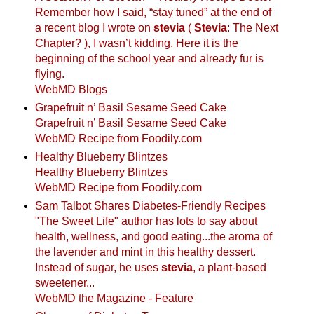
Remember how I said, “stay tuned” at the end of
a recent blog I wrote on
stevia
(
Stevia
: The Next
Chapter? ), I wasn’t kidding. Here it is the
beginning of the school year and already fur is
flying.
WebMD Blogs
Grapefruit n’ Basil Sesame Seed Cake
Grapefruit n’ Basil Sesame Seed Cake
WebMD Recipe from Foodily.com
Healthy Blueberry Blintzes
Healthy Blueberry Blintzes
WebMD Recipe from Foodily.com
Sam Talbot Shares Diabetes-Friendly Recipes
"The Sweet Life" author has lots to say about
health, wellness, and good eating...the aroma of
the lavender and mint in this healthy dessert.
Instead of sugar, he uses
stevia
, a plant-based
sweetener...
WebMD the Magazine - Feature