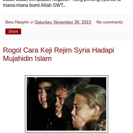
mana-mana bumi Allah SWT.
.
Ibnu Hasyim
at
Saturday, November 30, 2013
No comments:
Share
Rogol Cara Keji Rejim Syria Hadapi
Mujahidin Islam