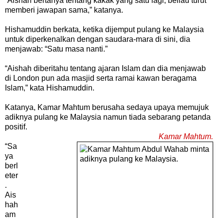
“Aishah bertanya tentang kakak yang satu lagi, beliau turut
memberi jawapan sama,” katanya.
Hishamuddin berkata, ketika dijemput pulang ke Malaysia
untuk diperkenalkan dengan saudara-mara di sini, dia
menjawab: “Satu masa nanti.”
“Aishah diberitahu tentang ajaran Islam dan dia menjawab
di London pun ada masjid serta ramai kawan beragama
Islam,” kata Hishamuddin.
Katanya, Kamar Mahtum berusaha sedaya upaya memujuk
adiknya pulang ke Malaysia namun tiada sebarang petanda
positif.
Kamar Mahtum.
“Sa
ya
berl
eter
.
Ais
hah
am