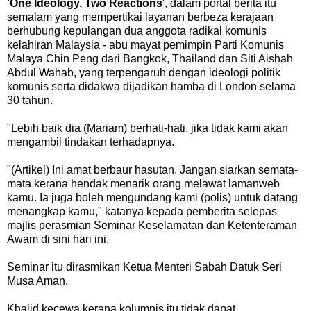
'One Ideology, Two Reactions
', dalam portal berita itu
semalam yang mempertikai layanan berbeza kerajaan
berhubung kepulangan dua anggota radikal komunis
kelahiran Malaysia - abu mayat pemimpin Parti Komunis
Malaya Chin Peng dari Bangkok, Thailand dan Siti Aishah
Abdul Wahab, yang terpengaruh dengan ideologi politik
komunis serta didakwa dijadikan hamba di London selama
30 tahun.
"Lebih baik dia (Mariam) berhati-hati, jika tidak kami akan
mengambil tindakan terhadapnya.
"(Artikel) Ini amat berbaur hasutan. Jangan siarkan semata-
mata kerana hendak menarik orang melawat lamanweb
kamu. Ia juga boleh mengundang kami (polis) untuk datang
menangkap kamu," katanya kepada pemberita selepas
majlis perasmian Seminar Keselamatan dan Ketenteraman
Awam di sini hari ini.
Seminar itu dirasmikan Ketua Menteri Sabah Datuk Seri
Musa Aman.
Khalid kecewa kerana kolumnis itu tidak dapat