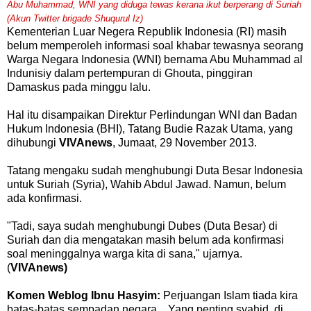
Abu Muhammad, WNI yang diduga tewas kerana ikut berperang di Suriah
(Akun Twitter brigade Shuqurul Iz)
Kementerian Luar Negera Republik Indonesia (RI) masih
belum memperoleh informasi soal khabar tewasnya seorang
Warga Negara Indonesia (WNI) bernama Abu Muhammad al
Indunisiy dalam pertempuran di Ghouta, pinggiran
Damaskus pada minggu lalu.
Hal itu disampaikan Direktur Perlindungan WNI dan Badan
Hukum Indonesia (BHI), Tatang Budie Razak Utama, yang
dihubungi
VIVAnews
, Jumaat, 29 November 2013.
Tatang mengaku sudah menghubungi Duta Besar Indonesia
untuk Suriah (Syria), Wahib Abdul Jawad. Namun, belum
ada konfirmasi.
"Tadi, saya sudah menghubungi Dubes (Duta Besar) di
Suriah dan dia mengatakan masih belum ada konfirmasi
soal meninggalnya warga kita di sana," ujarnya.
(
VIVAnews)
Komen Weblog Ibnu Hasyim:
Perjuangan Islam tiada kira
batas-batas sempadan negara.. Yang penting syahid, di