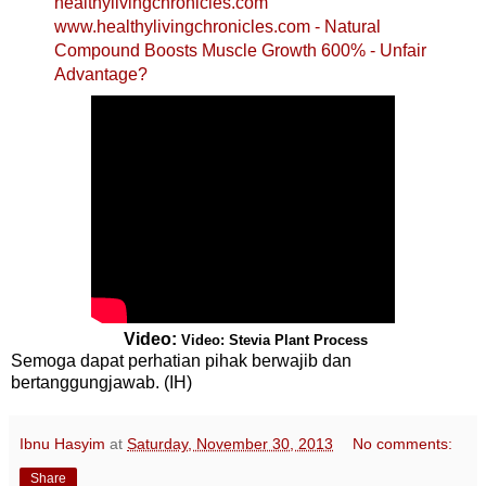
healthylivingchronicles.com
www.healthylivingchronicles.com
- Natural
Compound Boosts Muscle Growth 600% - Unfair
Advantage?
Video:
Video: Stevia Plant Process
Semoga dapat perhatian pihak berwajib dan
bertanggungjawab. (IH)
Ibnu Hasyim
at
Saturday, November 30, 2013
No comments:
Share