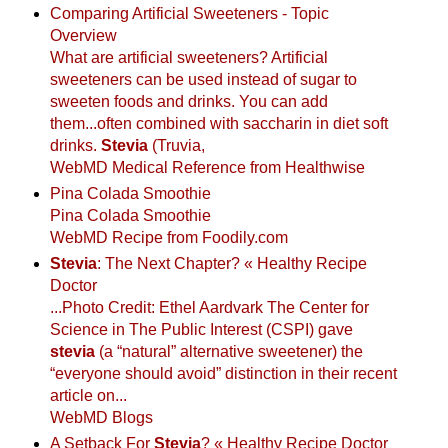
Comparing Artificial Sweeteners - Topic
Overview
What
are
artificial
sweeteners
?
Artificial
sweeteners
can
be
used
instead
of
sugar
to
sweeten
foods
and
drinks
.
You
can
add
them
...often combined with saccharin in diet soft
drinks.
Stevia
(Truvia,
WebMD Medical Reference from Healthwise
Pina Colada Smoothie
Pina Colada Smoothie
WebMD Recipe from Foodily.com
Stevia
: The Next Chapter? « Healthy Recipe
Doctor
...Photo Credit: Ethel Aardvark The Center for
Science in The Public Interest (CSPI) gave
stevia
(a “natural” alternative sweetener) the
“everyone should avoid” distinction in their recent
article on...
WebMD Blogs
A Setback For
Stevia
? « Healthy Recipe Doctor