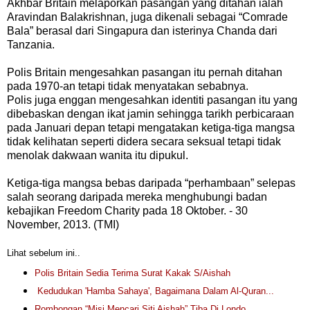
Akhbar Britain melaporkan pasangan yang ditahan ialah
Aravindan Balakrishnan, juga dikenali sebagai “Comrade
Bala” berasal dari Singapura dan isterinya Chanda dari
Tanzania.
Polis Britain mengesahkan pasangan itu pernah ditahan
pada 1970-an tetapi tidak menyatakan sebabnya.
Polis juga enggan mengesahkan identiti pasangan itu yang
dibebaskan dengan ikat jamin sehingga tarikh perbicaraan
pada Januari depan tetapi mengatakan ketiga-tiga mangsa
tidak kelihatan seperti didera secara seksual tetapi tidak
menolak dakwaan wanita itu dipukul.
Ketiga-tiga mangsa bebas daripada “perhambaan” selepas
salah seorang daripada mereka menghubungi badan
kebajikan Freedom Charity pada 18 Oktober. - 30
November, 2013. (TMI)
Lihat sebelum ini..
Polis Britain Sedia Terima Surat Kakak S/Aishah
Kedudukan 'Hamba Sahaya', Bagaimana Dalam Al-Quran...
Rombongan “Misi Mencari Siti Aishah” Tiba Di Londo...