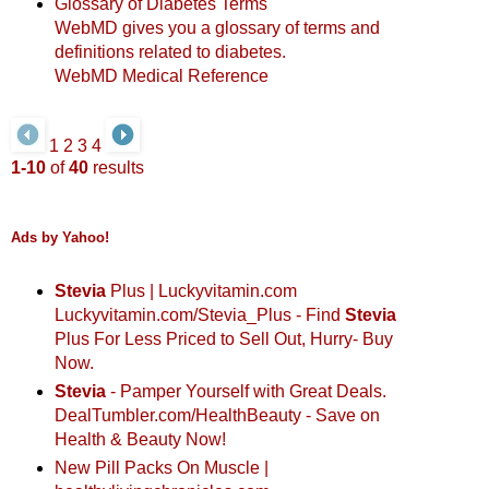
Glossary of Diabetes Terms
WebMD gives you a glossary of terms and
definitions related to diabetes.
WebMD Medical Reference
1
2
3
4
1-10
of
40
results
Ads by Yahoo!
Stevia
Plus | Luckyvitamin.com
Luckyvitamin.com/Stevia_Plus
- Find
Stevia
Plus For Less Priced to Sell Out, Hurry- Buy
Now.
Stevia
- Pamper Yourself with Great Deals.
DealTumbler.com/HealthBeauty
- Save on
Health & Beauty Now!
New Pill Packs On Muscle |