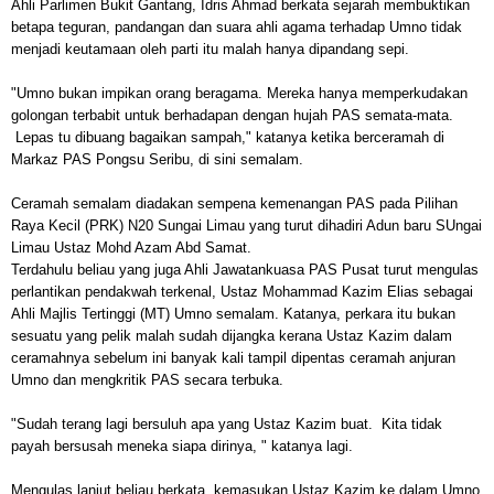
Ahli Parlimen Bukit Gantang, Idris Ahmad berkata sejarah membuktikan
betapa teguran, pandangan dan suara ahli agama terhadap Umno tidak
menjadi keutamaan oleh parti itu malah hanya dipandang sepi.
"Umno bukan impikan orang beragama. Mereka hanya memperkudakan
golongan terbabit untuk berhadapan dengan hujah PAS semata-mata.
Lepas tu dibuang bagaikan sampah," katanya ketika berceramah di
Markaz PAS Pongsu Seribu, di sini semalam.
Ceramah semalam diadakan sempena kemenangan PAS pada Pilihan
Raya Kecil (PRK) N20 Sungai Limau yang turut dihadiri Adun baru SUngai
Limau Ustaz Mohd Azam Abd Samat.
Terdahulu beliau yang juga Ahli Jawatankuasa PAS Pusat turut mengulas
perlantikan pendakwah terkenal, Ustaz Mohammad Kazim Elias sebagai
Ahli Majlis Tertinggi (MT) Umno semalam.
Katanya, perkara itu bukan
sesuatu yang pelik malah sudah dijangka kerana Ustaz Kazim dalam
ceramahnya sebelum ini banyak kali tampil dipentas ceramah anjuran
Umno dan mengkritik PAS secara terbuka.
"Sudah terang lagi bersuluh apa yang Ustaz Kazim buat. Kita tidak
payah bersusah meneka siapa dirinya, " katanya lagi.
Mengulas lanjut beliau berkata, kemasukan Ustaz Kazim ke dalam Umno