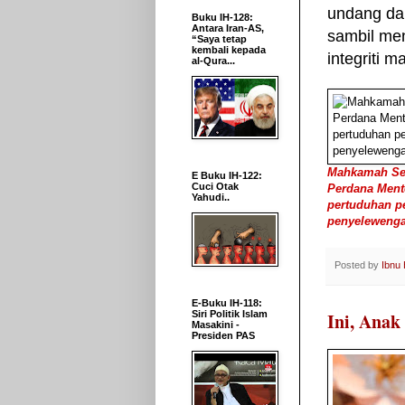
undang dan
Buku IH-128:
Antara Iran-AS,
sambil me
“Saya tetap
kembali kepada
integriti 
al-Qura...
Mahkamah Ses
E Buku IH-122:
Cuci Otak
Perdana Mente
Yahudi..
pertuduhan p
penyelewenga
Posted by
Ibnu
E-Buku IH-118:
Ini, Anak
Siri Politik Islam
Masakini -
Presiden PAS