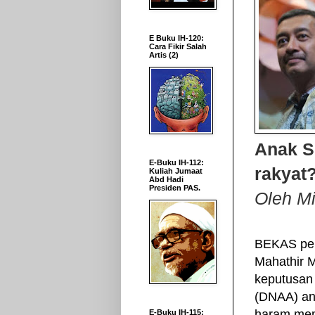
E Buku IH-120:
Cara Fikir Salah
Artis (2)
Anak S
E-Buku IH-112:
rakyat
Kuliah Jumaat
Abd Hadi
Presiden PAS.
Oleh M
BEKAS per
Mahathir 
keputusan
(DNAA) an
haram mem
E-Buku IH-115: