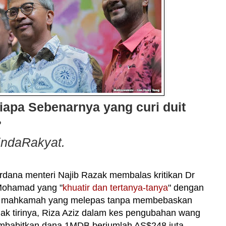
iapa Sebenarnya yang curi duit
?
indaRakyat.
dana menteri Najib Razak membalas kritikan Dr
Mohamad yang "
khuatir dan tertanya-tanya
" dengan
 mahkamah yang melepas tanpa membebaskan
ak tirinya, Riza Aziz dalam kes pengubahan wang
babitkan dana 1MDB berjumlah AS$248 juta