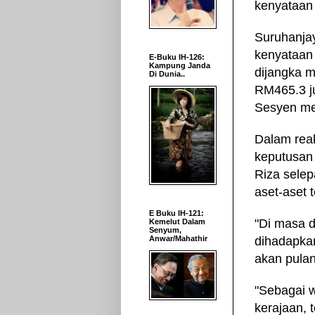
kenyataan 
Suruhanja
kenyataan
E-Buku IH-126:
Kampung Janda
dijangka m
Di Dunia..
RM465.3 j
Sesyen me
Dalam reak
keputusa
Riza selep
aset-aset t
E Buku IH-121:
"Di masa d
Kemelut Dalam
Senyum,
Anwar/Mahathir
dihadapkan
akan pulan
"Sebagai w
kerajaan, 