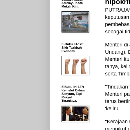
hipokri
&Melayu Kota
Mekah Kini.
PUTRAJAYA
keputusan
pembebasa
sebagai t
Menteri di
E-Buku IH-128:
Sikit Tazkirah
Undang), 
Ekonomi..
Menteri it
tanya, kel
serta Tim
"Tindakan
E Buku IH-127:
Kemelut Dalam
Menteri pa
Senyum, Tapi
Rakyat
terus bert
Teraniaya.
'keliru'.
"Kerajaan 
mengikut 