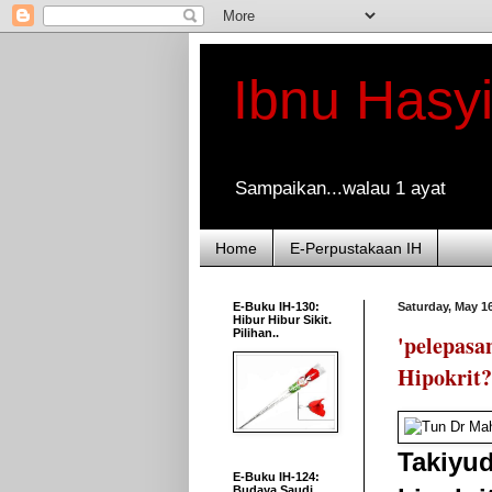
Ibnu Hasy
Sampaikan...walau 1 ayat
Home
E-Perpustakaan IH
E-Buku IH-130:
Saturday, May 16
Hibur Hibur Sikit.
Pilihan..
'pelepasa
Hipokrit?
Takiyud
E-Buku IH-124:
Budaya Saudi