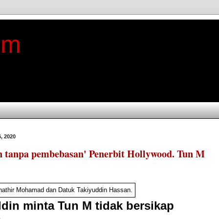
im
, 2020
n tanpa pembebasan' Penerbit Hollywood. Tun M
din minta Tun M tidak bersikap