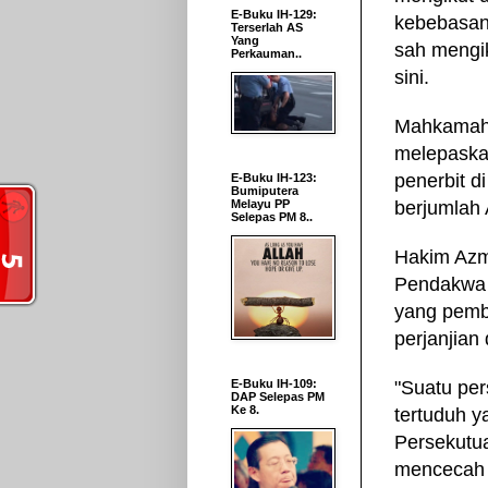
E-Buku IH-129:
kebebasan
Terserlah AS
Yang
sah mengi
Perkauman..
sini.
Mahkamah 
melepaska
penerbit d
E-Buku IH-123:
Bumiputera
Melayu PP
berjumlah 
Selepas PM 8..
Hakim Azm
Pendakwa 
yang pemb
perjanjian 
E-Buku IH-109:
"Suatu per
DAP Selepas PM
Ke 8.
tertuduh 
Persekutu
mencecah b