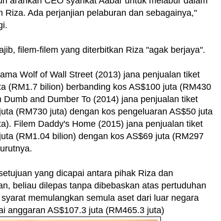
un arahkan CEO syarikat Aabar untuk melabur dalam
em Riza. Ada perjanjian pelaburan dan sebagainya,"
i.
jib, filem-filem yang diterbitkan Riza "agak berjaya".
tama Wolf of Wall Street (2013) jana penjualan tiket
a (RM1.7 bilion) berbanding kos AS$100 juta (RM430
em Dumb and Dumber To (2014) jana penjualan tiket
juta (RM730 juta) dengan kos pengeluaran AS$50 juta
a). Filem Daddy's Home (2015) jana penjualan tiket
juta (RM1.04 bilion) dengan kos AS$69 juta (RM297
nurutnya.
etujuan yang dicapai antara pihak Riza dan
, beliau dilepas tanpa dibebaskan atas pertuduhan
 syarat memulangkan semula aset dari luar negara
ai anggaran AS$107.3 juta (RM465.3 juta)