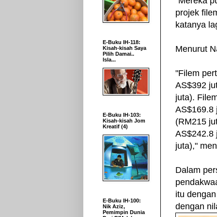
"Mereka p
projek fil
katanya lag
E-Buku IH-118:
Menurut Na
Kisah-kisah Saya
Pilih Damai..
Isla...
"Filem per
AS$392 jut
juta). Fil
AS$169.8 
E-Buku IH-103:
(RM215 jut
Kisah-kisah Jom
Kreatif (4)
AS$242.8 
juta)," me
Dalam pers
pendakwaan
itu dengan
E-Buku IH-100:
dengan nil
Nik Aziz,
Pemimpin Dunia