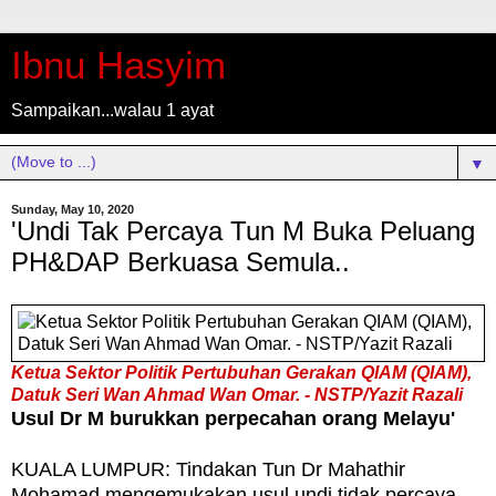
Ibnu Hasyim
Sampaikan...walau 1 ayat
▼
Sunday, May 10, 2020
'Undi Tak Percaya Tun M Buka Peluang
PH&DAP Berkuasa Semula..
Ketu
a Sektor Politik Pertubuhan Gerakan QIAM (QIAM),
Datuk Seri Wan Ahmad Wan Omar. - NSTP/Yazit Razali
Usul Dr M burukkan perpecahan orang Melayu'
KUALA LUMPUR: Tindakan Tun Dr Mahathir
Mohamad mengemukakan usul undi tidak percaya