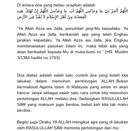
Di antara doa yang beliau ucapkan adalah
اللَّهُمَّ أَنْجِزْ لِيْ مَا وَعَدْتَنِي اللَّهُمَّ آتِ مَا وَعَدْتَنِيْ اللَّهُمَّ إِنْ تُهْلِكْ هَذِهِ
الْعِصَابَةَ مِنْ أَهْلِ الإِِسْلاَمِ لاَ تُعْبَدْ فِي الأَرْضِ
“Ya Allah Azza wa Jalla, penuhilah janji-Mu kepadaku. Ya
Allah Azza wa Jalla, berikanlah apa yang telah Engkau
janjikan kepadaku. Ya Allah Azza wa Jalla, jika Engkau
membinasakan pasukan Islam ini, maka tidak ada yang
akan beribadah kepada-Mu di muka bumi ini.” (HR. Muslim
3/1384 hadits no 1763)
Doa diatas adalah salah satu contoh doa yang boleh kita
lakukan dalam memohon pertolongan ALLAH..Bukan
bermaksud Agama Islam di Malaysia yang aman ini akan
hancur..ianya sebagai salah satu cara untuk kita memohon
pertolongan ALLAH melalui doa..Sedangkan RASULULLAH
SAW yang maksum juga berdoa..hebat kah kita tak mahu
berdoa..
Begitu juga Doaku YA ALLAH mengikut apa yang di lakukan
oleh RASULULLAH SAW meminta pertolongan dari mu..