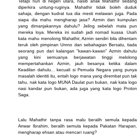
Tetapi nun di negeri utara, nasib anak Mahathir sedang
diperkira untung-ruginya. Mahathir tidak boleh duduk
sahaja, dengan kudrat tua dia mesti melawan juga. Pada
siapa dia mahu mengharap jasa? Azmin dan kumpulan
yang dimanjakannya dahulu? Jeling sebelah mata pun
mereka loya. Mereka ini sudah jadi nomad kuasa. Usah
kata mahu menolong Mahathir, Azmin sendiri bila dihentam
teruk oleh pimpinan Umno dan sebahagian Bersatu, tiada
seorang pun dari kalangan "kawan-kawan" Azmin dahulu
yang kini semuanya berjawatan tinggi melolong
mempertahankan Azmin, jauh besanya ketika dalam
Keadilan dahulu... kecuali si Pemuda Negara yang punya
masalah identiti itu, entah logo mana yang dirembat pun tak
tahu, nak kata logo MUNA Daulat pun bukan, nak kata logo
nasi kandar pun bukan, ada juga yang kata logo Proton
Saga.
Lalu Mahathir tanpa rasa malu beralih semula kepada
Anwar Ibrahim, beralih semula kepada Pakatan Harapan,
mengharap ehsan atau mencari ruang?