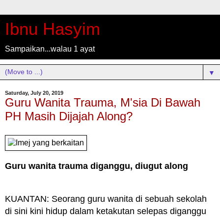
Ibnu Hasyim
Sampaikan...walau 1 ayat
▼
Saturday, July 20, 2019
Guru Wanita Trauma, M'sia Di Bawah
PH Masih Dijajah Along?
Guru wanita trauma diganggu, diugut along
KUANTAN: Seorang guru wanita di sebuah sekolah
di sini kini hidup dalam ketakutan selepas diganggu