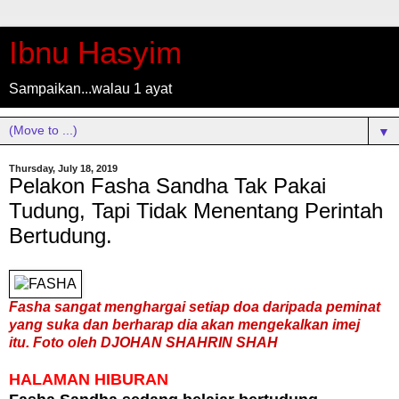
Ibnu Hasyim
Sampaikan...walau 1 ayat
▼
Thursday, July 18, 2019
Pelakon Fasha Sandha Tak Pakai
Tudung, Tapi Tidak Menentang Perintah
Bertudung.
Fasha sangat menghargai setiap doa daripada peminat
yang suka dan berharap dia akan mengekalkan imej
itu. Foto oleh DJOHAN SHAHRIN SHAH
HALAMAN HIBURAN