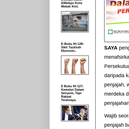
&Melayu Kota
Mekah Kini.
E-Buku IH-128:
SAYA
peng
Sikit Tazkirah
Ekonomi..
menafsirk
Persekutua
daripada k
penjajah,
E Buku IH-127:
Kemelut Dalam
merdeka da
Senyum, Tapi
Rakyat
Teraniaya.
penjajahan
Wajib seor
penjajah 