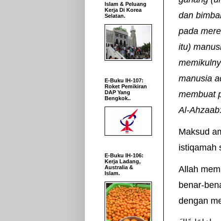
Islam & Peluang
Kerja Di Korea
dan bimba
Selatan.
pada merek
itu) manu
memikulny
manusia a
E-Buku IH-107:
Roket Pemikiran
DAP Yang
membuat pe
Bengkok..
Al-Ahzaab:
Maksud am
istiqamah 
E-Buku IH-106:
Kerja Ladang,
Australia &
Allah memi
Islam.
benar-ben
dengan me