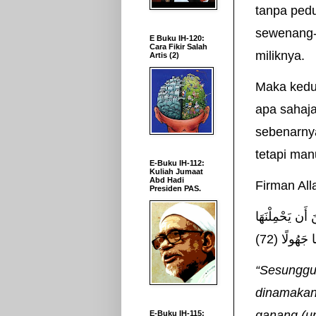
tanpa pedu
sewenang-
E Buku IH-120:
Cara Fikir Salah
miliknya.
Artis (2)
Maka kedu
apa sahaj
sebenarnya
tetapi man
E-Buku IH-112:
Kuliah Jumaat
Abd Hadi
Firman All
Presiden PAS.
 أَن يَحْمِلْنَهَا
 جَهُولًا (72
“Sesunggu
dinamakan
ganang (u
E-Buku IH-115: