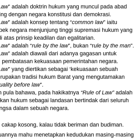
 Law
” adalah doktrin hukum yang muncul pada abad
ring dengan negara konstitusi dan demokrasi.
 Law
” adalah konsep tentang “
common law
” iaitu
spek negara menjunjung tinggi supremasi hukum yang
 atas prinsip keadilan dan egalitarian.
 Law
” adalah “
rule by the law
”, bukan “r
ule by the man
”.
 Law” adalah diawali dari adanya gagasan untuk
 pembatasan kekuasaan pemerintahan negara.
 Law
” yang diertikan sebagai ‘kekuasaan sebuah
rupakan tradisi hukum Barat yang mengutamakan
uality before law
”.
n pula bahawa, pada hakikatnya
“Rule of Law”
adalah
an hukum sebagai landasan bertindak dari seluruh
ngsa dalam sebuah negara.
cakap kosong, kalau tidak beriman dan budiman.
ujuannya mahu menetapkan kedudukan masing-masing