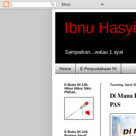
Ibnu Hasy
Sampaikan...walau 1 ayat
Home
E-Perpustakaan IH
E-Buku IH-130:
Tuesday, April 3
Hibur Hibur Sikit.
Pilihan..
Di Mana 
PAS
E-Buku IH-124:
Budaya Saudi