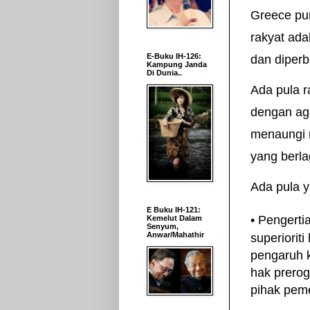
Greece pur
rakyat ada
E-Buku IH-126:
dan diper
Kampung Janda
Di Dunia..
Ada pula r
dengan ag
menaungi r
yang berla
Ada pula 
E Buku IH-121:
• Pengertia
Kemelut Dalam
Senyum,
Anwar/Mahathir
superiorit
pengaruh 
hak prerog
pihak peme