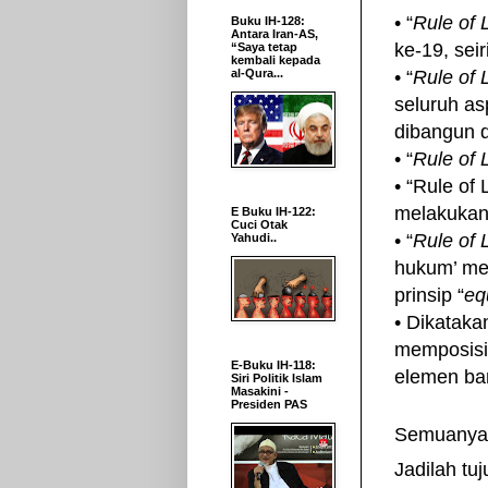
• “
Rule of
Buku IH-128:
Antara Iran-AS,
ke-19, sei
“Saya tetap
kembali kepada
al-Qura...
• “
Rule of
seluruh a
dibangun di
• “
Rule of
• “Rule of
melakukan
E Buku IH-122:
Cuci Otak
• “
Rule of
Yahudi..
hukum’ me
prinsip “
eq
• Dikataka
memposisik
E-Buku IH-118:
elemen ba
Siri Politik Islam
Masakini -
Presiden PAS
Semuanya 
Jadilah t