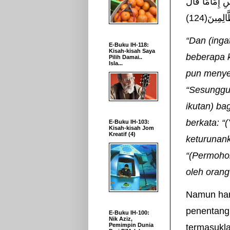
ّاسِ إِمَامًا قَالَ
ِمِينَ(124
“Dan (inga
E-Buku IH-118:
Kisah-kisah Saya
beberapa k
Pilih Damai..
Isla...
pun menyem
“Sesunggu
ikutan) b
berkata: “
E-Buku IH-103:
Kisah-kisah Jom
Kreatif (4)
keturunank
“(Permohon
oleh orang
Namun hari
penentang 
E-Buku IH-100:
Nik Aziz,
Pemimpin Dunia
termasukla