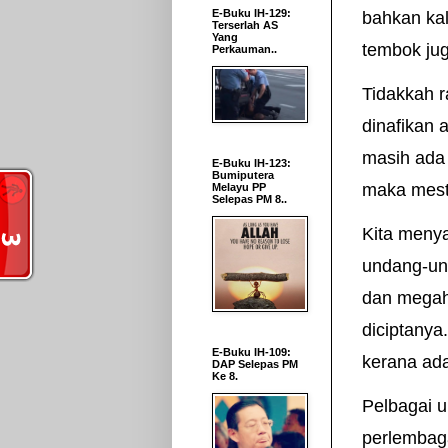
E-Buku IH-129:
bahkan kal
Terserlah AS
Yang
tembok jug
Perkauman..
Tidakkah r
dinafikan 
masih ada 
E-Buku IH-123:
Bumiputera
maka mest
Melayu PP
Selepas PM 8..
Kita menya
undang-un
dan megah
diciptanya
E-Buku IH-109:
kerana ad
DAP Selepas PM
Ke 8.
Pelbagai u
perlembag