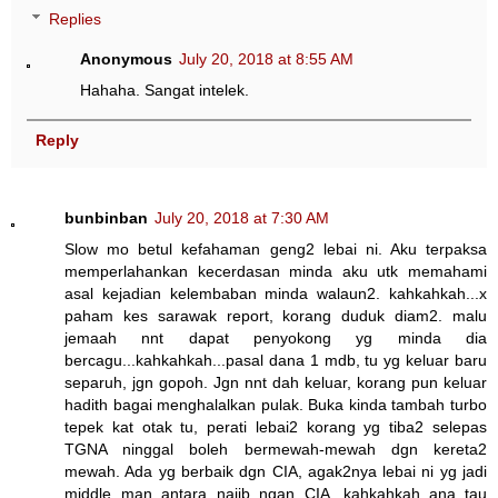
Replies
Anonymous
July 20, 2018 at 8:55 AM
Hahaha. Sangat intelek.
Reply
bunbinban
July 20, 2018 at 7:30 AM
Slow mo betul kefahaman geng2 lebai ni. Aku terpaksa
memperlahankan kecerdasan minda aku utk memahami
asal kejadian kelembaban minda walaun2. kahkahkah...x
paham kes sarawak report, korang duduk diam2. malu
jemaah nnt dapat penyokong yg minda dia
bercagu...kahkahkah...pasal dana 1 mdb, tu yg keluar baru
separuh, jgn gopoh. Jgn nnt dah keluar, korang pun keluar
hadith bagai menghalalkan pulak. Buka kinda tambah turbo
tepek kat otak tu, perati lebai2 korang yg tiba2 selepas
TGNA ninggal boleh bermewah-mewah dgn kereta2
mewah. Ada yg berbaik dgn CIA, agak2nya lebai ni yg jadi
middle man antara najib ngan CIA...kahkahkah..ana tau