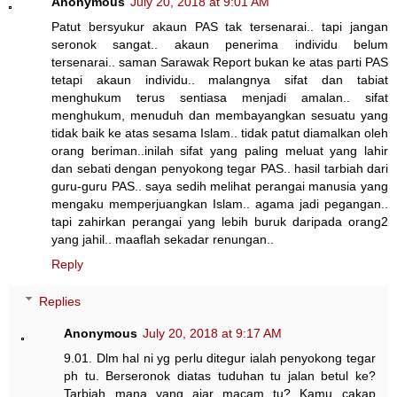
Anonymous
July 20, 2018 at 9:01 AM
Patut bersyukur akaun PAS tak tersenarai.. tapi jangan
seronok sangat.. akaun penerima individu belum
tersenarai.. saman Sarawak Report bukan ke atas parti PAS
tetapi akaun individu.. malangnya sifat dan tabiat
menghukum terus sentiasa menjadi amalan.. sifat
menghukum, menuduh dan membayangkan sesuatu yang
tidak baik ke atas sesama Islam.. tidak patut diamalkan oleh
orang beriman..inilah sifat yang paling meluat yang lahir
dan sebati dengan penyokong tegar PAS.. hasil tarbiah dari
guru-guru PAS.. saya sedih melihat perangai manusia yang
mengaku memperjuangkan Islam.. agama jadi pegangan..
tapi zahirkan perangai yang lebih buruk daripada orang2
yang jahil.. maaflah sekadar renungan..
Reply
Replies
Anonymous
July 20, 2018 at 9:17 AM
9.01. Dlm hal ni yg perlu ditegur ialah penyokong tegar
ph tu. Berseronok diatas tuduhan tu jalan betul ke?
Tarbiah mana yang ajar macam tu? Kamu cakap