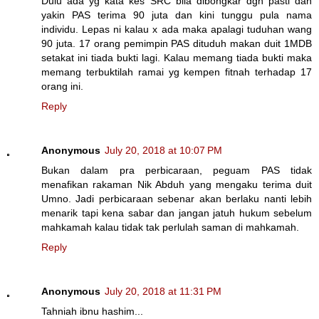
Dulu ada yg kata kes SRC bila dibongkar dgn pasti dan
yakin PAS terima 90 juta dan kini tunggu pula nama
individu. Lepas ni kalau x ada maka apalagi tuduhan wang
90 juta. 17 orang pemimpin PAS dituduh makan duit 1MDB
setakat ini tiada bukti lagi. Kalau memang tiada bukti maka
memang terbuktilah ramai yg kempen fitnah terhadap 17
orang ini.
Reply
Anonymous
July 20, 2018 at 10:07 PM
Bukan dalam pra perbicaraan, peguam PAS tidak
menafikan rakaman Nik Abduh yang mengaku terima duit
Umno. Jadi perbicaraan sebenar akan berlaku nanti lebih
menarik tapi kena sabar dan jangan jatuh hukum sebelum
mahkamah kalau tidak tak perlulah saman di mahkamah.
Reply
Anonymous
July 20, 2018 at 11:31 PM
Tahniah ibnu hashim...