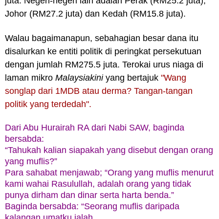
juta.
Negeri-negeri lain adalah Perak (RM25.2 juta),
Johor (RM27.2 juta) dan Kedah (RM15.8 juta).
Walau bagaimanapun, sebahagian besar dana itu
disalurkan ke entiti politik di peringkat persekutuan
dengan jumlah RM275.5 juta.
Terokai urus niaga di
laman mikro
Malaysiakini
yang bertajuk
"Wang
songlap dari 1MDB atau derma? Tangan-tangan
politik yang terdedah".
Dari Abu Hurairah RA dari Nabi SAW, baginda
bersabda:
“Tahukah kalian siapakah yang disebut dengan orang
yang muflis?”
Para sahabat menjawab; “Orang yang muflis menurut
kami wahai Rasulullah, adalah orang yang tidak
punya dirham dan dinar serta harta benda.”
Baginda bersabda: “Seorang muflis daripada
kalangan umatku ialah