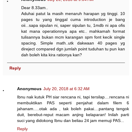
Dear 8.33am..
Aduhai patut la masih menaruh harapan yg tinggi. 10
pages tu yang tinggal cuma introduction je bang
oii...sapa sipulan ni, saper sipulan tu, 1mdb ni apa ofis
kat mana operationnya apa etc.. mahkamah format
tulisannya bukan mcm karangan spm font kecik single
spacing. Simple math..utk dakwaan 40 pages yg
direject compared dgn jumlah point tuduhan tu pun kan
dah boleh kita kira rationya kan?
Reply
Anonymous
July 20, 2018 at 6:32 AM
Ibnu nak kutuk PH siar rencana ni, tapi tersilap....rencana ni
membuktikan PAS seperti penjahat dalam filem 6
jahanam.....otak ada , tak boleh pakai....pantang tengok
duit, berebut-reput macam anjing kelaparan! Inilah parti
suci yang didokong Ibnu dan beliau 24 jam memuji PAS...
Reply