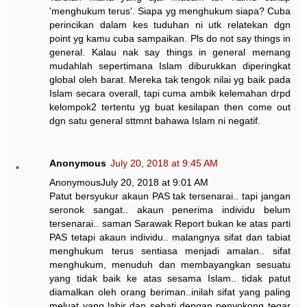
'menghukum terus'. Siapa yg menghukum siapa? Cuba
perincikan dalam kes tuduhan ni utk relatekan dgn
point yg kamu cuba sampaikan. Pls do not say things in
general. Kalau nak say things in general memang
mudahlah sepertimana Islam diburukkan diperingkat
global oleh barat. Mereka tak tengok nilai yg baik pada
Islam secara overall, tapi cuma ambik kelemahan drpd
kelompok2 tertentu yg buat kesilapan then come out
dgn satu general sttmnt bahawa Islam ni negatif.
Anonymous
July 20, 2018 at 9:45 AM
AnonymousJuly 20, 2018 at 9:01 AM
Patut bersyukur akaun PAS tak tersenarai.. tapi jangan
seronok sangat.. akaun penerima individu belum
tersenarai.. saman Sarawak Report bukan ke atas parti
PAS tetapi akaun individu.. malangnya sifat dan tabiat
menghukum terus sentiasa menjadi amalan.. sifat
menghukum, menuduh dan membayangkan sesuatu
yang tidak baik ke atas sesama Islam.. tidak patut
diamalkan oleh orang beriman..inilah sifat yang paling
meluat yang lahir dan sebati dengan penyokong tegar