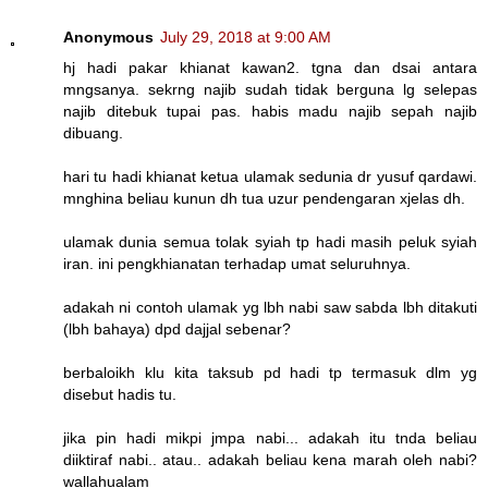
Anonymous
July 29, 2018 at 9:00 AM
hj hadi pakar khianat kawan2. tgna dan dsai antara
mngsanya. sekrng najib sudah tidak berguna lg selepas
najib ditebuk tupai pas. habis madu najib sepah najib
dibuang.
hari tu hadi khianat ketua ulamak sedunia dr yusuf qardawi.
mnghina beliau kunun dh tua uzur pendengaran xjelas dh.
ulamak dunia semua tolak syiah tp hadi masih peluk syiah
iran. ini pengkhianatan terhadap umat seluruhnya.
adakah ni contoh ulamak yg lbh nabi saw sabda lbh ditakuti
(lbh bahaya) dpd dajjal sebenar?
berbaloikh klu kita taksub pd hadi tp termasuk dlm yg
disebut hadis tu.
jika pin hadi mikpi jmpa nabi... adakah itu tnda beliau
diiktiraf nabi.. atau.. adakah beliau kena marah oleh nabi?
wallahualam