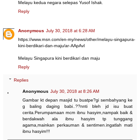
Melayu kedua negara selepas Yusof Ishak.
Reply
Anonymous
July 30, 2018 at 6:28 AM
https://www.msn.com/en-my/news/other/melayu-singapura-
kini-berdikari-dan-maju/ar-AApAvl
Melayu Singapura kini berdikari dan maju
Reply
Replies
Anonymous
July 30, 2018 at 8:26 AM
Gambar kt depan masjid tu buatpe?gi sembahyang ke
g baling daging babi..??nnti bleh jd isu buat
cerita.Perumpamaan mcm ibnu hasyim,nampak baik &
berdakwah ala ibnu hasyim tp tunggang
agama,mainkan perkauman & sentimen.ingatlah mati
ibnu hasyim!!!