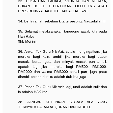
33. DOSA DAN PAHALA, SYURGA DAN NERAKA,
BUKAN BOLEH DITENTUKAN OLEH PAS ATAU
PRESIDENNYA HADI. ITU HAK ALLAH SWT.
34. Berhijrahlah sebelum kita terpesong. Nauzubillah !!
35. Selamat melaksanakan tanggong jawab kita pada
Hari Rabu
9hb Mei ini.
36. Arwah Tok Guru Nik Aziz selalu mengingatkan, jika
mereka bagi kain, ambil, jika mereka bagi dapur
masak, beras, gula dan minyak masak pun ambil;
apatah lagi jika mereka bagi RM500, RM1000,
RM2000 dan waima RM3000 sekali pun, juga patut
diambil kerana duit itu adalah duit kita juga.
37. Pesan Tok Guru Nik Aziz lagi, undi adalah sulit dan
ia adalah HAK kita.
38. JANGAN KETEPIKAN SEGALA APA YANG
TERNYATA DALAM AL QURAN DAN HADITH.