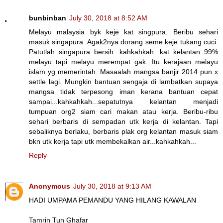
bunbinban
July 30, 2018 at 8:52 AM
Melayu malaysia byk keje kat singpura. Beribu sehari
masuk singapura. Agak2nya dorang seme keje tukang cuci.
Patutlah singapura bersih...kahkahkah...kat kelantan 99%
melayu tapi melayu merempat gak. Itu kerajaan melayu
islam yg memerintah. Masaalah mangsa banjir 2014 pun x
settle lagi. Mungkin bantuan sengaja di lambatkan supaya
mangsa tidak terpesong iman kerana bantuan cepat
sampai...kahkahkah...sepatutnya kelantan menjadi
tumpuan org2 siam cari makan atau kerja. Beribu-ribu
sehari berbaris di sempadan utk kerja di kelantan. Tapi
sebaliknya berlaku, berbaris plak org kelantan masuk siam
bkn utk kerja tapi utk membekalkan air...kahkahkah...
Reply
Anonymous
July 30, 2018 at 9:13 AM
HADI UMPAMA PEMANDU YANG HILANG KAWALAN
Tamrin Tun Ghafar