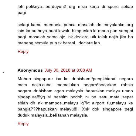
lbh peliknya...berduyun2 org msia kerja di spore setiap
pagi.
selagi kamu membela punca masalah dn mnyalahkn org
lain kamu hnya buat lawak. himpunlah kt mana pun sampai
pagi. masalah sama aje. nk declare utk tolak najib jika bn
menang semula pun tk berani.. declare lah.
Reply
Anonymous
July 30, 2018 at 8:08 AM
Mohon singapore isa kn dr.hisham!!pengkhianat negara
mcm najib.cuba memalukan negara!bocorkan rahsia
negara..dr.hisham agen malaysia..hapuskan melayu umno
singapura!!!yg si hashim bodoh ni pn satu..mata sepet
sblah dh nk mampos..melayu lg?kt airport tu,melayu ke
bangla???hapuskan melayu!!!! Xnk dok singapore pegi
duduk malaysia..beli tanah malaysia.
Reply