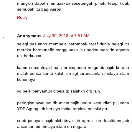
mungkin dapat memuaskan sesetengah pihak, tetapi tidak
semudah itu bagi Aaron.
Reply
Anonymous
July 30, 2018 at 7:51 AM
selagi pasumno membela perompak taraf dunia selagi itu
mereka bermunafik mnggunakn isu perkauman dn agama
utk berkuasa.
kamu sepatutnya buat perhimpunan mngutuk najib kerana
dialah punca kamu kalah dn sgt terancamlah melayu islam
kununnya.
yg pelik penyamun dibela tp salahkn org lain.
peringkat awal tun dh minta najib undur..kemudian pi jumpa
YDP Agung.. tk berjaya maka terpksa melalui pru.
sebb jenayah najib akibatnya lbh agresif dn drastik mnjadi
ancaman pd melayu islam dn negara.