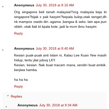
Anonymous
July 30, 2018 at 8:16 AM
Org singapore beli tanah malaysia!!!org malaysia keja kt
singapore?bijak x pak hasyim?kepala kulop,otak senget,dh
nk mampos xsedo diri..agama ,bangsa & seks..lain apa pun
xbleh..otak ltak kt kpala kote..jadi la mcm ibnu hasyim
Reply
Anonymous
July 30, 2018 at 8:40 AM
Kesian puak-puak anti Islam ni, Kalau Lee Kuan Yew masih
hidup, tentu jilat juboq LKY.
Kesian, kesian. Nak buat macam mana, sendiri buat ambik.
berjiwa hamba.
ha ha ha
Reply
Replies
Anonymous
July 30, 2018 at 9:34 AM