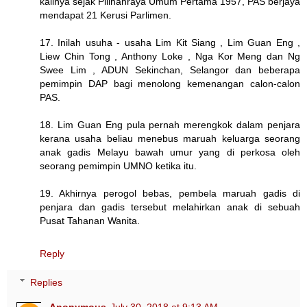
kalinya sejak Pilihanraya Umum Pertama 1957, PAS berjaya
mendapat 21 Kerusi Parlimen.
17. Inilah usuha - usaha Lim Kit Siang , Lim Guan Eng ,
Liew Chin Tong , Anthony Loke , Nga Kor Meng dan Ng
Swee Lim , ADUN Sekinchan, Selangor dan beberapa
pemimpin DAP bagi menolong kemenangan calon-calon
PAS.
18. Lim Guan Eng pula pernah merengkok dalam penjara
kerana usaha beliau menebus maruah keluarga seorang
anak gadis Melayu bawah umur yang di perkosa oleh
seorang pemimpin UMNO ketika itu.
19. Akhirnya perogol bebas, pembela maruah gadis di
penjara dan gadis tersebut melahirkan anak di sebuah
Pusat Tahanan Wanita.
Reply
Replies
Anonymous
July 30, 2018 at 9:13 AM