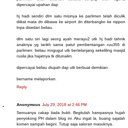
dipercayai upahan dap.
hj hadi sendiri dlm satu misinya ke parlimen telah diculik
diikat mata dn dibawa ke airport dn diterbangkn ke nippon
tnpa disedari beliau.
dlm satu siri lagi seorg ayah merayu2 utk hj hadi tahnik
anaknya yg tarikh sama patut pembentangan ruu355 di
parlimen. beliau mngugut utk bertelanjang sekeliling masjid
rusila jika hajatnya tk ditunaikn.
dipercayai beliau diupah dap utk berbuat demikian.
bername melaporkan.
Reply
Anonymous
July 29, 2018 at 2:46 PM
Semuanya cakap tiada bukti. Begitulah hampasnya hujah
penyokong PH dalam blog ini. Aku ingat la, buang sajalah
komen sampah begini. Tutup saja saloran masuknya..