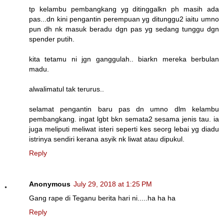
tp kelambu pembangkang yg ditinggalkn ph masih ada
pas...dn kini pengantin perempuan yg ditunggu2 iaitu umno
pun dh nk masuk beradu dgn pas yg sedang tunggu dgn
spender putih.
kita tetamu ni jgn ganggulah.. biarkn mereka berbulan
madu.
alwalimatul tak terurus..
selamat pengantin baru pas dn umno dlm kelambu
pembangkang. ingat lgbt bkn semata2 sesama jenis tau. ia
juga meliputi meliwat isteri seperti kes seorg lebai yg diadu
istrinya sendiri kerana asyik nk liwat atau dipukul.
Reply
Anonymous
July 29, 2018 at 1:25 PM
Gang rape di Teganu berita hari ni.....ha ha ha
Reply