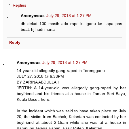
Replies
Anonymous
July 29, 2018 at 1:27 PM
dh dekat 100 masih ada rape kt tganu ke.. apa pas
buat. hj hadi mana
Reply
Anonymous
July 29, 2018 at 1:27 PM
14-year-old allegedly gang-raped in Terengganu
JULY 27, 2018 @ 6:33PM
BY ZARINA ABDULLAH
JERTIH: A 14-year-old was allegedly gang-raped by her
boyfriend and his friends at a house in Taman Seri Bayu,
Kuala Besut, here.
In the incident which was said to have taken place on July
20, the victim from Bachok, Kelantan was contacted by her
boyfriend at about 2.15am while she was at a house in
Kampung Telaga Papan, Pasir Puteh, Kelantan.