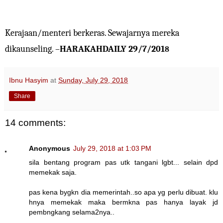
Kerajaan/menteri berkeras. Sewajarnya mereka
dikaunseling. –
HARAKAHDAILY 29/7/201
8
Ibnu Hasyim
at
Sunday, July 29, 2018
Share
14 comments:
Anonymous
July 29, 2018 at 1:03 PM
sila bentang program pas utk tangani lgbt... selain dpd
memekak saja.
pas kena bygkn dia memerintah..so apa yg perlu dibuat. klu
hnya memekak maka bermkna pas hanya layak jd
pembngkang selama2nya..