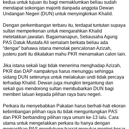
kedua untuk tujuan itu bagi memaklumkan beliau sudah
mendapat sokongan majoriti daripada anggota Dewan
Undangan Negeri (DUN) untuk menyingkirkan Khalid.
Dengan perkembangan terbaru itu, terdapat tuntutan supaya
sultan memperkenan untuk mengarahkan Khalid
meletakkan jawatan. Bagaimanapun, Setiausaha Agung
PAS Datuk Mustafa Ali semalam berkata beliau ada
“dengar” bahawa istana menolak pencalonan Azizah,
justeru parti itu dikatakan mahu PKR menamakan calon lain.
Jika istana sekali lagi tidak menerima menghadap Azizah,
PKR dan DAP nampaknya harus menunggu sehingga
sidang DUN seterunya untuk melakukan undi tidak percaya
terhadap Khalid. Dewan juga mungkin tergantung dan
sekali gus mendorong sultan membubarkan DUN bagi
memberi laluan kepada pilihan raya baru negeri.
Perkara itu menyebabkan Pakatan harus berhati-hati ekoran
kebimbangan pilihan raya itu tidak menguntungkan PAS
dan PKR berbanding pilihan raya umum ke-13 lalu. Cara
utama untuk mengelakkan perkara itu hanya dengan
memastikan PAS mendukung hasrat menukar menteri besar