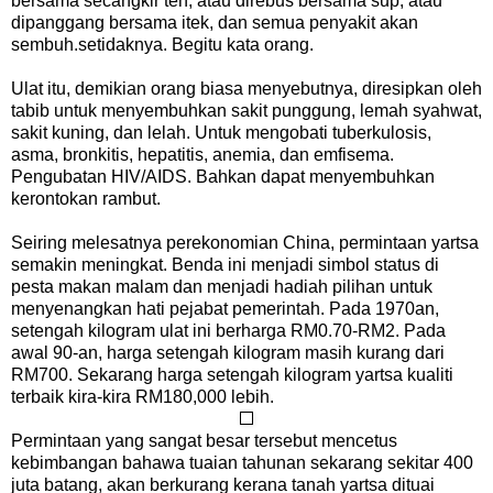
bersama secangkir teh, atau direbus bersama sup, atau
dipanggang bersama itek, dan semua penyakit akan
sembuh.setidaknya. Begitu kata orang.
Ulat itu, demikian orang biasa menyebutnya, diresipkan oleh
tabib untuk menyembuhkan sakit punggung, lemah syahwat,
sakit kuning, dan lelah. Untuk mengobati tuberkulosis,
asma, bronkitis, hepatitis, anemia, dan emfisema.
Pengubatan HIV/AIDS. Bahkan dapat menyembuhkan
kerontokan rambut.
Seiring melesatnya perekonomian China, permintaan yartsa
semakin meningkat. Benda ini menjadi simbol status di
pesta makan malam dan menjadi hadiah pilihan untuk
menyenangkan hati pejabat pemerintah. Pada 1970an,
setengah kilogram ulat ini berharga RM0.70-RM2. Pada
awal 90-an, harga setengah kilogram masih kurang dari
RM700. Sekarang harga setengah kilogram yartsa kualiti
terbaik kira-kira RM180,000 lebih.
Permintaan yang sangat besar tersebut mencetus
kebimbangan bahawa tuaian tahunan sekarang sekitar 400
juta batang, akan berkurang kerana tanah yartsa dituai