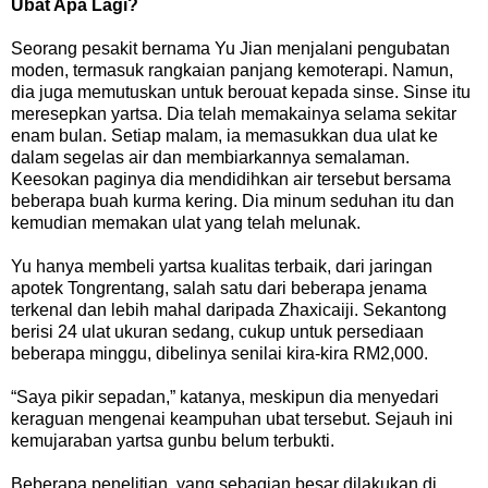
Ubat Apa Lagi?
Seorang pesakit bernama Yu Jian menjalani pengubatan
moden, termasuk rangkaian panjang kemoterapi. Namun,
dia juga memutuskan untuk berouat kepada sinse. Sinse itu
meresepkan yartsa. Dia telah memakainya selama sekitar
enam bulan. Setiap malam, ia memasukkan dua ulat ke
dalam segelas air dan membiarkannya semalaman.
Keesokan paginya dia mendidihkan air tersebut bersama
beberapa buah kurma kering. Dia minum seduhan itu dan
kemudian memakan ulat yang telah melunak.
Yu hanya membeli yartsa kualitas terbaik, dari jaringan
apotek Tongrentang, salah satu dari beberapa jenama
terkenal dan lebih mahal daripada Zhaxicaiji. Sekantong
berisi 24 ulat ukuran sedang, cukup untuk persediaan
beberapa minggu, dibelinya senilai kira-kira RM2,000.
“Saya pikir sepadan,” katanya, meskipun dia menyedari
keraguan mengenai keampuhan ubat tersebut. Sejauh ini
kemujaraban yartsa gunbu belum terbukti.
Beberapa penelitian, yang sebagian besar dilakukan di