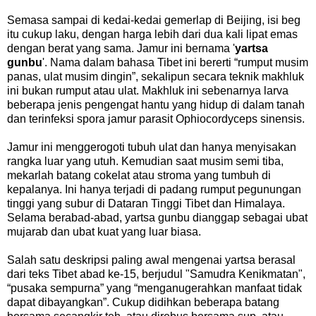
Semasa sampai di kedai-kedai gemerlap di Beijing, isi beg
itu cukup laku, dengan harga lebih dari dua kali lipat emas
dengan berat yang sama. Jamur ini bernama '
yartsa
gunbu
'. Nama dalam bahasa Tibet ini bererti “rumput musim
panas, ulat musim dingin”, sekalipun secara teknik makhluk
ini bukan rumput atau ulat. Makhluk ini sebenarnya larva
beberapa jenis pengengat hantu yang hidup di dalam tanah
dan terinfeksi spora jamur parasit Ophiocordyceps sinensis.
Jamur ini menggerogoti tubuh ulat dan hanya menyisakan
rangka luar yang utuh. Kemudian saat musim semi tiba,
mekarlah batang cokelat atau stroma yang tumbuh di
kepalanya. Ini hanya terjadi di padang rumput pegunungan
tinggi yang subur di Dataran Tinggi Tibet dan Himalaya.
Selama berabad-abad, yartsa gunbu dianggap sebagai ubat
mujarab dan ubat kuat yang luar biasa.
Salah satu deskripsi paling awal mengenai yartsa berasal
dari teks Tibet abad ke-15, berjudul "Samudra Kenikmatan",
“pusaka sempurna” yang “menganugerahkan manfaat tidak
dapat dibayangkan”. Cukup didihkan beberapa batang