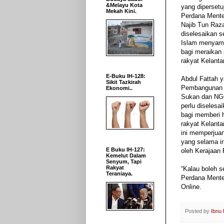
&Melayu Kota
yang dipersetuj
Mekah Kini.
Perdana Menter
Najib Tun Raz
diselesaikan 
Islam menyambu
bagi meraikan
rakyat Kelanta
E-Buku IH-128:
Abdul Fattah 
Sikit Tazkirah
Pembangunan I
Ekonomi..
Sukan dan NGO
perlu diselesa
bagi memberi 
rakyat Kelant
ini memperjua
yang selama in
E Buku IH-127:
oleh Kerajaan 
Kemelut Dalam
Senyum, Tapi
Rakyat
“Kalau boleh s
Teraniaya.
Perdana Menter
Online.
Posted by
Ibnu