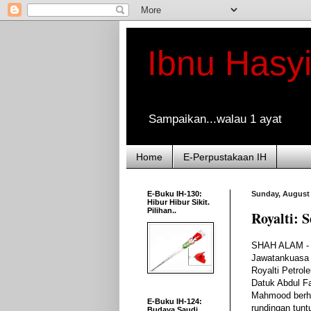
Ibnu Hasy
Sampaikan...walau 1 ayat
Home
E-Perpustakaan IH
E-Buku IH-130:
Sunday, August 
Hibur Hibur Sikit.
Pilihan..
Royalti: 
SHAH ALAM - 
Jawatankuasa 
Royalti Petrol
Datuk Abdul F
Mahmood berh
E-Buku IH-124:
rundingan tuntu
Budaya Saudi