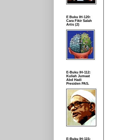
E Buku IH-120:
Cara Fikir Salah
Artis (2)
E-Buku IH-112:
Kuliah Jumaat
Abd Hadi
Presiden PAS.
E-Buku IH-115: