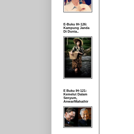
E-Buku IH-126:
Kampung Janda
Di Dunia..
E Buku IH-121:
Kemelut Dalam
Senyum,
Anwar/Mahathir