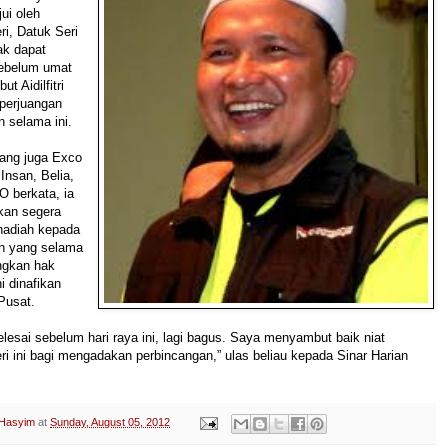
ui oleh
i, Datuk Seri
ak dapat
sebelum umat
t Aidilfitri
 perjuangan
n selama ini.
yang juga Exco
nsan, Belia,
 berkata, ia
ikan segera
hadiah kepada
an yang selama
ngkan hak
i dinafikan
Pusat.
elesai sebelum hari raya ini, lagi bagus. Saya menyambut baik niat
i ini bagi mengadakan perbincangan,” ulas beliau kepada Sinar Harian
 Hasyim
at
Sunday, August 05, 2012