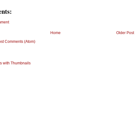
nts:
mment
Home
Older Post
ost Comments (Atom)