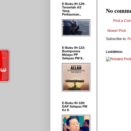
E-Buku IH-129:
Terserlah AS
No comme
Yang
Perkauman..
Post a Co
Newer Post
Subscribe to:
P
E-Buku IH-123:
Bumiputera
LinkWithin
Melayu PP
Selepas PM 8..
E-Buku IH-109:
DAP Selepas PM
Ke 8.