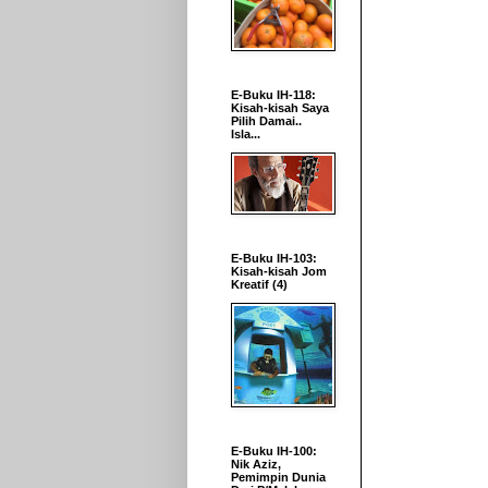
E-Buku IH-118:
Kisah-kisah Saya
Pilih Damai..
Isla...
E-Buku IH-103:
Kisah-kisah Jom
Kreatif (4)
E-Buku IH-100:
Nik Aziz,
Pemimpin Dunia