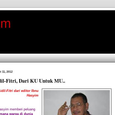
im
t 11, 2012
il-Fitri, Dari KU Untuk MU..
dil-Fitri dari editor Ibnu
Hasyim
asyim memberi peluang
mana warga di dunia