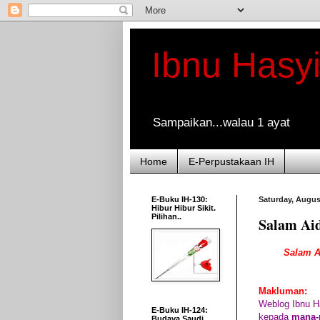
Ibnu Hasy
Sampaikan...walau 1 ayat
Home
E-Perpustakaan IH
E-Buku IH-130:
Saturday, Augus
Hibur Hibur Sikit.
Pilihan..
Salam Aid
Salam Ai
Makluman:
Weblog Ibnu H
E-Buku IH-124:
kepada
mana-
Budaya Saudi