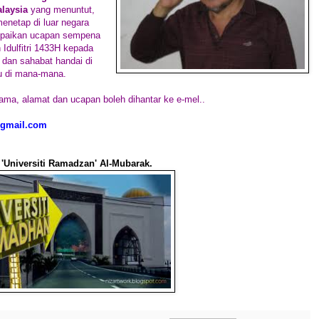
laysia
yang menuntut,
enetap di luar negara
paikan ucapan sempena
Idulfitri 1433H kepada
 dan sahabat handai di
au di mana-mana.
ama, alamat dan ucapan boleh dihantar ke e-mel..
gmail.com
 'Universiti Ramadzan' Al-Mubarak.