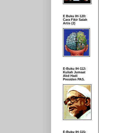
E Buku IH-120:
Cara Fikir Salah
Artis (2)
E-Buku IH-112:
Kuliah Jumaat
Abd Hadi
Presiden PAS.
E-Buku IH-115: