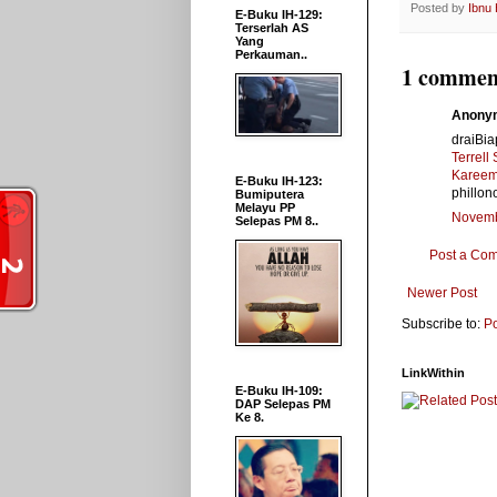
Posted by
Ibnu
E-Buku IH-129:
Terserlah AS
Yang
Perkauman..
1 commen
Anonym
draiBi
Terrell
Kareem
E-Buku IH-123:
phillon
Bumiputera
Melayu PP
Novemb
Selepas PM 8..
Post a Co
Newer Post
Subscribe to:
P
LinkWithin
E-Buku IH-109:
DAP Selepas PM
Ke 8.