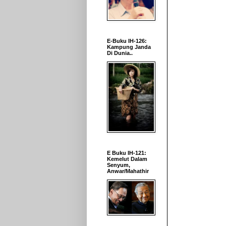
E-Buku IH-126:
Kampung Janda
Di Dunia..
E Buku IH-121:
Kemelut Dalam
Senyum,
Anwar/Mahathir