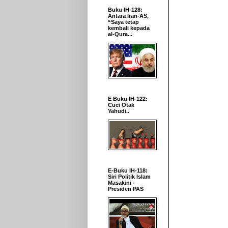
Buku IH-128:
Antara Iran-AS,
“Saya tetap
kembali kepada
al-Qura...
E Buku IH-122:
Cuci Otak
Yahudi..
E-Buku IH-118:
Siri Politik Islam
Masakini -
Presiden PAS