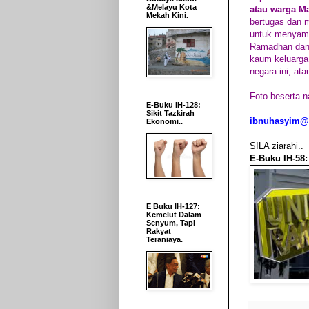
&Melayu Kota
atau warga Ma
Mekah Kini.
bertugas dan m
untuk menyam
Ramadhan dan 
kaum keluarga
negara ini, at
Foto beserta n
E-Buku IH-128:
Sikit Tazkirah
ibnuhasyim@
Ekonomi..
SILA ziarahi..
E-Buku IH-58:
E Buku IH-127:
Kemelut Dalam
Senyum, Tapi
Rakyat
Teraniaya.