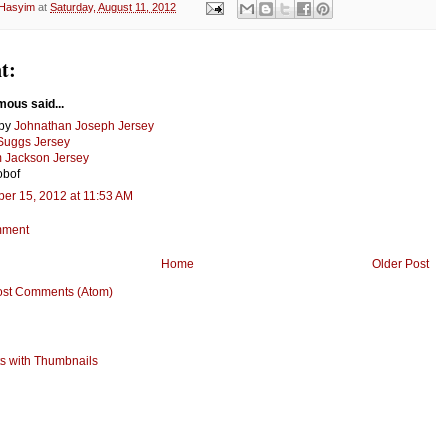
 Hasyim
at
Saturday, August 11, 2012
t:
ous said...
apy
Johnathan Joseph Jersey
 Suggs Jersey
 Jackson Jersey
obof
er 15, 2012 at 11:53 AM
mment
Home
Older Post
ost Comments (Atom)