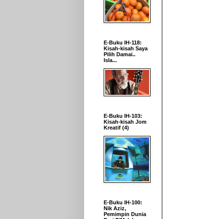
E-Buku IH-118:
Kisah-kisah Saya
Pilih Damai..
Isla...
E-Buku IH-103:
Kisah-kisah Jom
Kreatif (4)
E-Buku IH-100:
Nik Aziz,
Pemimpin Dunia