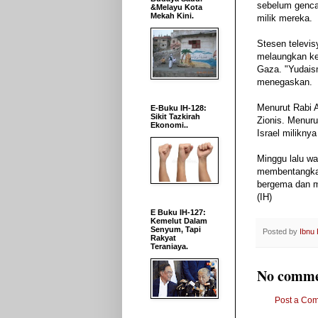
sebelum
genc
&Melayu Kota
Mekah Kini.
milik
mereka
.
Stesen
televi
melaungkan
k
Gaza
.
"
Yudai
menegaskan
.
Menurut
Rabi
E-Buku IH-128:
Sikit Tazkirah
Zionis
.
Menuru
Ekonomi..
Israel
miliknya
Minggu
lalu
wa
membentangk
bergema
dan
(IH)
E Buku IH-127:
Kemelut Dalam
Senyum, Tapi
Posted by
Ibnu
Rakyat
Teraniaya.
No comme
Post a Co