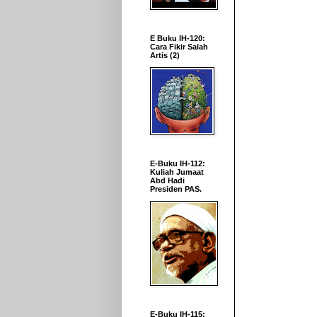
E Buku IH-120:
Cara Fikir Salah
Artis (2)
E-Buku IH-112:
Kuliah Jumaat
Abd Hadi
Presiden PAS.
E-Buku IH-115: