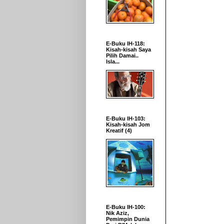
E-Buku IH-118:
Kisah-kisah Saya
Pilih Damai..
Isla...
E-Buku IH-103:
Kisah-kisah Jom
Kreatif (4)
E-Buku IH-100:
Nik Aziz,
Pemimpin Dunia