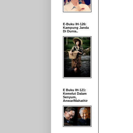
E-Buku IH-126:
Kampung Janda
Di Dunia..
E Buku IH-121:
Kemelut Dalam
Senyum,
Anwar/Mahathir