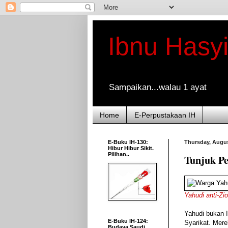
Ibnu Hasy
Sampaikan...walau 1 ayat
Home
E-Perpustakaan IH
E-Buku IH-130:
Thursday, Augus
Hibur Hibur Sikit.
Pilihan..
Tunjuk Pe
Yahudi anti-Z
Yahudi
bukan
E-Buku IH-124:
Syarikat
.
Mere
Budaya Saudi