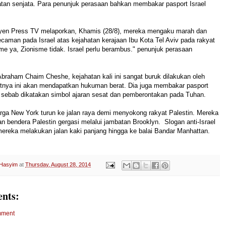
atan
senjata
.
Para
penunjuk perasaan
bahkan
membakar
pasport
Israel
syen
Press
TV
melaporkan
,
Khamis
(
28/8),
mereka
mengaku
marah
dan
ecaman
pada
Israel
atas
kejahatan
kerajaan
Ibu
Kota
Tel
Aviv
pada
rakyat
sme
ya
,
Zionisme
tidak
.
Israel
perlu berambus
.
"
penunjuk perasaan
Abraham
Chaim
Cheshe
,
kejahatan
kali
ini
sangat
buruk
dilakukan
oleh
tnya
ini
akan
mendapatkan
hukuman
berat
.
Dia
juga
membakar
pasport
sebab
dikatakan
simbol
ajaran
sesat
dan
pemberontakan
pada
Tuhan
.
rga
New
York
turun
ke
jalan
raya
demi
menyokong
rakyat
Palestin
.
Mereka
an
bendera
Palestin
gergasi
melalui
jambatan
Brooklyn
.
Slogan
anti
-
Israel
mereka
melakukan
jalan
kaki
panjang
hingga
ke
balai
Bandar
Manhattan
.
 Hasyim
at
Thursday, August 28, 2014
nts:
mment