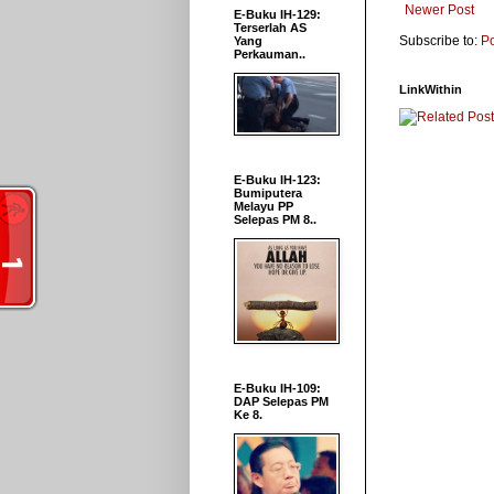
Newer Post
E-Buku IH-129:
Terserlah AS
Subscribe to:
P
Yang
Perkauman..
LinkWithin
E-Buku IH-123:
Bumiputera
Melayu PP
Selepas PM 8..
E-Buku IH-109:
DAP Selepas PM
Ke 8.