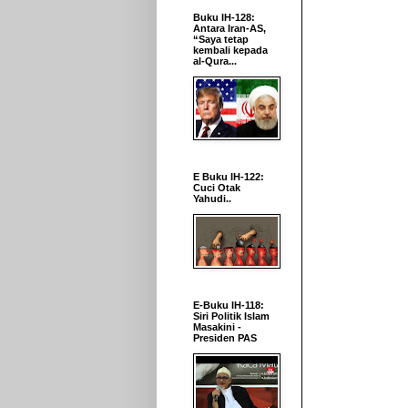
Buku IH-128:
Antara Iran-AS,
“Saya tetap
kembali kepada
al-Qura...
E Buku IH-122:
Cuci Otak
Yahudi..
E-Buku IH-118:
Siri Politik Islam
Masakini -
Presiden PAS