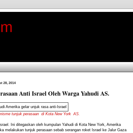
im
t 28, 2014
rasaan Anti Israel Oleh Warga Yahudi AS.
ionisme tunjuk perasaan di Kota New York AS.
Israel
.
Ini
ditegaskan
oleh
kumpulan
Yahudi
di
Kota
New
York
,
Amerika
ka
melakukan tunjuk perasaan
sebab
serangan
roket
Israel
ke
Jalur
Gaza