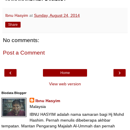
Ibnu Hasyim
at
Sunday, August 24, 2014
Share
No comments:
Post a Comment
‹
›
Home
View web version
Biodata Blogger
Ibnu Hasyim
Malaysia
IBNU HASYIM adalah nama samaran bagi Hj Mohd
Hashim. Pernah menulis dibeberapa akhbar
tempatan. Mantan Pengarang Majalah Al-Ummah dan pernah