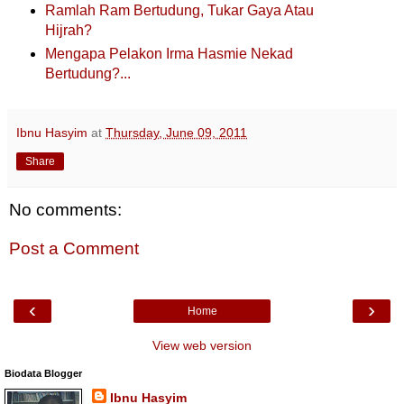
Ramlah Ram Bertudung, Tukar Gaya Atau
Hijrah?
Mengapa Pelakon Irma Hasmie Nekad
Bertudung?
...
Ibnu Hasyim
at
Thursday, June 09, 2011
Share
No comments:
Post a Comment
‹
›
Home
View web version
Biodata Blogger
Ibnu Hasyim