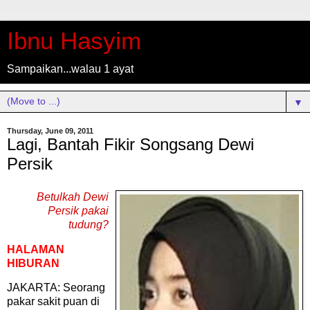
Ibnu Hasyim
Sampaikan...walau 1 ayat
▼
Thursday, June 09, 2011
Lagi, Bantah Fikir Songsang Dewi
Persik
Betulkah Dewi
Persik pakai
tudung?
HALAMAN
HIBURAN
JAKARTA: Seorang
pakar sakit puan di