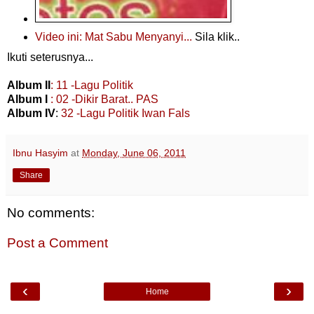
Video ini:
Mat Sabu Menyanyi...
Sila klik..
Ikuti seterusnya...
Album II
: 11 -Lagu Politik
Album I
: 02 -Dikir Barat.. PAS
Album IV
:
32 -Lagu Politik Iwan Fals
Ibnu Hasyim
at
Monday, June 06, 2011
Share
No comments:
Post a Comment
‹
›
Home