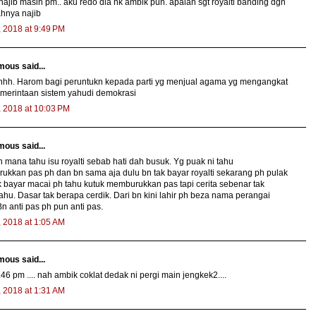
 najib masih pm.. aku redo dia nk ambik pun. apalah sgt royalti banding dgn
hnya najib
, 2018 at 9:49 PM
ous said...
ihhh. Harom bagi peruntukn kepada parti yg menjual agama yg mengangkat
merintaan sistem yahudi demokrasi
, 2018 at 10:03 PM
ous said...
 mana tahu isu royalti sebab hati dah busuk. Yg puak ni tahu
kkan pas ph dan bn sama aja dulu bn tak bayar royalti sekarang ph pulak
k bayar macai ph tahu kutuk memburukkan pas tapi cerita sebenar tak
ahu. Dasar tak berapa cerdik. Dari bn kini lahir ph beza nama perangai
n anti pas ph pun anti pas.
, 2018 at 1:05 AM
ous said...
46 pm .... nah ambik coklat dedak ni pergi main jengkek2....
, 2018 at 1:31 AM