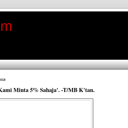
im
2018
'Kami Minta 5% Sahaja'. -T/MB K'tan.