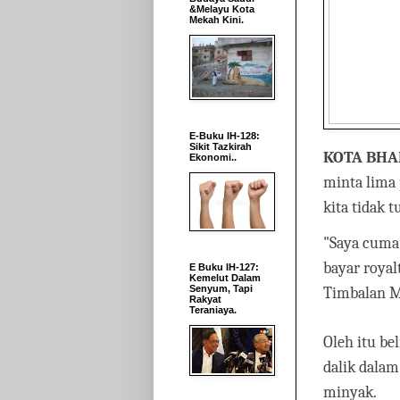
&Melayu Kota
Mekah Kini.
E-Buku IH-128:
Sikit Tazkirah
KOTA BHA
Ekonomi..
minta lima p
kita tidak 
"Saya cuma
bayar royalt
E Buku IH-127:
Kemelut Dalam
Senyum, Tapi
Timbalan M
Rakyat
Teraniaya.
Oleh itu be
dalik dalam
minyak.