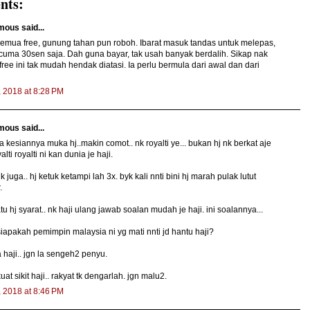
nts:
ous said...
emua free, gunung tahan pun roboh. Ibarat masuk tandas untuk melepas,
cuma 30sen saja. Dah guna bayar, tak usah banyak berdalih. Sikap nak
ree ini tak mudah hendak diatasi. Ia perlu bermula dari awal dan dari
, 2018 at 8:28 PM
ous said...
la kesiannya muka hj..makin comot.. nk royalti ye... bukan hj nk berkat aje
alti royalti ni kan dunia je haji.
k juga.. hj ketuk ketampi lah 3x. byk kali nnti bini hj marah pulak lutut
.
atu hj syarat.. nk haji ulang jawab soalan mudah je haji. ini soalannya...
siapakah pemimpin malaysia ni yg mati nnti jd hantu haji?
 haji.. jgn la sengeh2 penyu.
uat sikit haji.. rakyat tk dengarlah. jgn malu2.
, 2018 at 8:46 PM