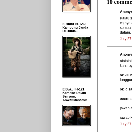
10 comme
Anonym
Kalau s
cajnya 
E-Buku IH-126:
semua f
Kampung Janda
Di Dunia..
dalam.
July 27
Anonym
alalala
kan. roy
ok klu n
longgar
ok lg s
E Buku IH-121:
Kemelut Dalam
Senyum,
eeerrr 
Anwar/Mahathir
jawabla
jawab k
July 27