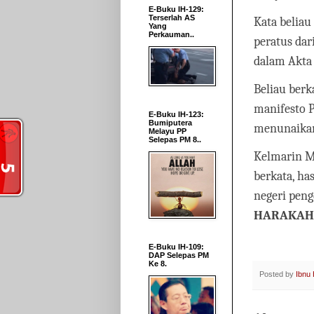
E-Buku IH-129:
Terserlah AS
Kata beliau
Yang
Perkauman..
peratus dar
dalam Akta
Beliau berk
manifesto P
E-Buku IH-123:
Bumiputera
menunaikan
Melayu PP
Selepas PM 8..
Kelmarin Me
berkata, ha
negeri peng
HARAKAHD
E-Buku IH-109:
DAP Selepas PM
Ke 8.
Posted by
Ibnu