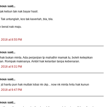
ous said...
ak kebun tak nak bayar hasil.
 Tak untunglah, kos tak kaverlah, bla, bla.
h berat nak maju.
, 2018 at 8:55 PM
ous said...
 hak bukan minta. Ada perjanjian tp mahathir mamak tu, boleh ketepikan
jian. Rompak maknanya. Ambil hak kelantan tanpa kebenaran.
, 2018 at 9:31 PM
ous said...
i jd hantu pun hak mutlak lobai nk ckp... now nk minta hntu hak kunun
, 2018 at 9:47 PM
ous said...