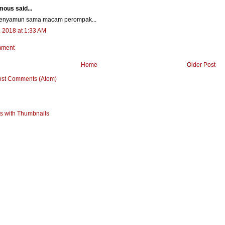
ous said...
penyamun sama macam perompak...
, 2018 at 1:33 AM
mment
Home
Older Post
ost Comments (Atom)