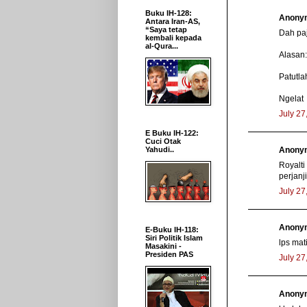
Buku IH-128:
Anonym
Antara Iran-AS,
“Saya tetap
Dah paj
kembali kepada
al-Qura...
Alasan:
Patutla
Ngelat
July 27
E Buku IH-122:
Cuci Otak
Anonym
Yahudi..
Royalti
perjan
July 27
Anonym
E-Buku IH-118:
Siri Politik Islam
lps mat
Masakini -
Presiden PAS
July 27
Anonym