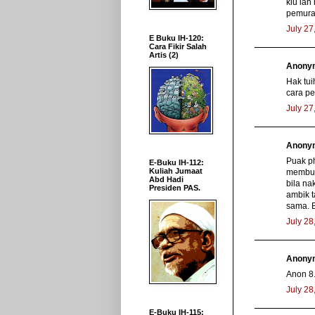
klu lah
pemura
July 27
E Buku IH-120:
Cara Fikir Salah
Artis (2)
Anonym
Hak tu
cara pe
July 27
Anonym
Puak ph
E-Buku IH-112:
Kuliah Jumaat
memburu
Abd Hadi
bila na
Presiden PAS.
ambik t
sama. B
July 28
Anonym
Anon 8.
July 28
E-Buku IH-115: