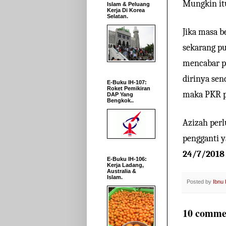
Mungkin it
Islam & Peluang
Kerja Di Korea
Selatan.
Jika masa b
sekarang pu
mencabar p
dirinya sen
E-Buku IH-107:
Roket Pemikiran
maka PKR pe
DAP Yang
Bengkok..
Azizah per
pengganti 
24/7/2018
E-Buku IH-106:
Kerja Ladang,
Australia &
Islam.
Posted by
Ibnu
10 comme