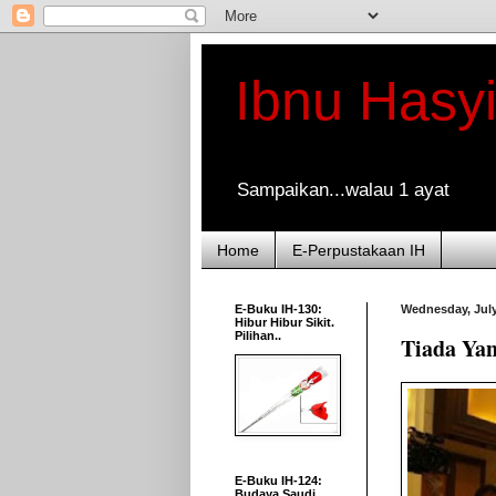
Ibnu Hasy
Sampaikan...walau 1 ayat
Home
E-Perpustakaan IH
E-Buku IH-130:
Wednesday, July
Hibur Hibur Sikit.
Pilihan..
Tiada Yan
E-Buku IH-124:
Budaya Saudi