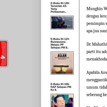
E-Buku IH-129:
Terserlah AS
Mungkin Wa
Yang
Perkauman..
dengan keup
pemimpin s
apa jua nam
E-Buku IH-123:
Bumiputera
Dr. Mahath
Melayu PP
Selepas PM 8..
parti itu a
menakhodai
Apabila An
menggantika
E-Buku IH-109:
umum tidak 
DAP Selepas PM
Ke 8.
seberang k