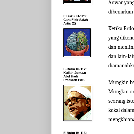
Anwar yang
dibenarkan
E Buku IH-120:
Cara Fikir Salah
Artis (2)
Ketika Erd
yang dikena
dan memimpi
dan lain-la
diamanahkan
E-Buku IH-112:
Kuliah Jumaat
Abd Hadi
Presiden PAS.
Mungkin ban
Mungkin ora
seorang ist
kekal dala
mengkhiana
E-Buku IH-115: