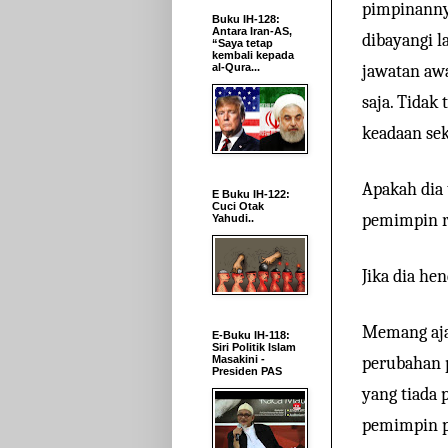
pimpinannya
Buku IH-128:
Antara Iran-AS,
dibayangi 
“Saya tetap
kembali kepada
al-Qura...
jawatan awa
saja. Tidak
keadaan se
Apakah dia 
E Buku IH-122:
Cuci Otak
pemimpin r
Yahudi..
Jika dia he
Memang aja
E-Buku IH-118:
Siri Politik Islam
Masakini -
perubahan 
Presiden PAS
yang tiada 
pemimpin p