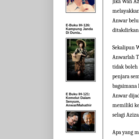
Jika Wan Az
melayakkan
Anwar belu
E-Buku IH-126:
Kampung Janda
ditakdirkan
Di Dunia..
Sekalipun 
Anwarlah T
tidak boleh
penjara sem
bagaimana 
E Buku IH-121:
Anwar dijad
Kemelut Dalam
Senyum,
memiliki ke
Anwar/Mahathir
selagi Aziz
Apa yang m