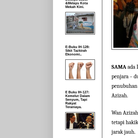
&Melayu Kota
Mekah Kini.
E-Buku IH-128:
Sikit Tazkirah
Ekonomi..
SAMA
ada D
penjara – 
penubuhan p
E Buku IH-127:
Azizah.
Kemelut Dalam
Senyum, Tapi
Rakyat
Teraniaya.
Wan Azizah
tetapi haki
jarak jauh.