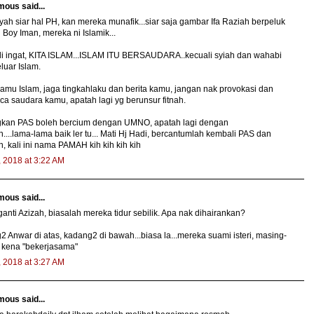
ous said...
 yah siar hal PH, kan mereka munafik...siar saja gambar Ifa Raziah berpeluk
Boy Iman, mereka ni Islamik...
li ingat, KITA ISLAM...ISLAM ITU BERSAUDARA..kecuali syiah dan wahabi
eluar Islam.
amu Islam, jaga tingkahlaku dan berita kamu, jangan nak provokasi dan
a saudara kamu, apatah lagi yg berunsur fitnah.
kan PAS boleh bercium dengan UMNO, apatah lagi dengan
...lama-lama baik ler tu... Mati Hj Hadi, bercantumlah kembali PAS dan
 kali ini nama PAMAH kih kih kih kih
, 2018 at 3:22 AM
ous said...
anti Azizah, biasalah mereka tidur sebilik. Apa nak dihairankan?
 Anwar di atas, kadang2 di bawah...biasa la...mereka suami isteri, masing-
 kena "bekerjasama"
, 2018 at 3:27 AM
ous said...