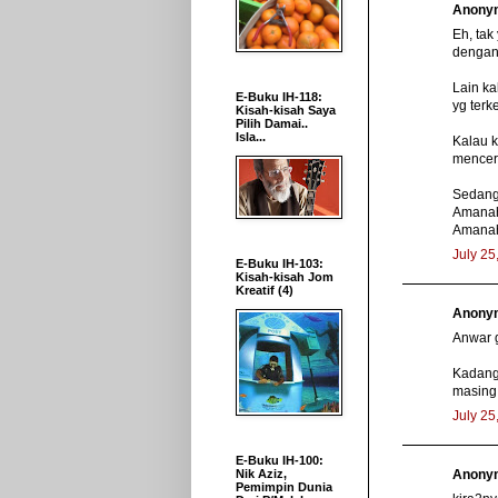
Anonym
Eh, tak
dengan 
Lain ka
E-Buku IH-118:
yg terk
Kisah-kisah Saya
Pilih Damai..
Isla...
Kalau k
mencerc
Sedang
Amanah.
Amanah,
July 25
E-Buku IH-103:
Kisah-kisah Jom
Kreatif (4)
Anonym
Anwar g
Kadang2
masing
July 25
E-Buku IH-100:
Anonym
Nik Aziz,
Pemimpin Dunia