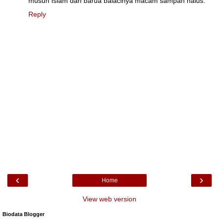
musuh Islam dan barua balacinya macam sampah halus.
Reply
‹
›
Home
View web version
Biodata Blogger