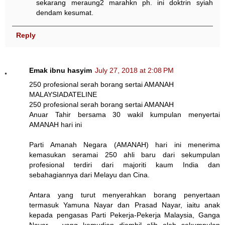
sekarang meraung2 marahkn ph. ini doktrin syiah
dendam kesumat.
Reply
Emak ibnu hasyim
July 27, 2018 at 2:08 PM
250 profesional serah borang sertai AMANAH
MALAYSIADATELINE
250 profesional serah borang sertai AMANAH
Anuar Tahir bersama 30 wakil kumpulan menyertai
AMANAH hari ini
Parti Amanah Negara (AMANAH) hari ini menerima
kemasukan seramai 250 ahli baru dari sekumpulan
profesional terdiri dari majoriti kaum India dan
sebahagiannya dari Melayu dan Cina.
Antara yang turut menyerahkan borang penyertaan
termasuk Yamuna Nayar dan Prasad Nayar, iaitu anak
kepada pengasas Parti Pekerja-Pekerja Malaysia, Ganga
Nayar – yang kemudian diambil alih oleh sekumpulan