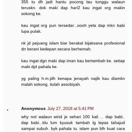
355 tu dh jadi hantu pocong tau tunggu walaun
teruskn. dok maki dap hari2 kau ingat org makin
sokong ke.
kau ingat org pun tersedar...oooh yela dap mkn babi
lupa pulak.
nk jd pejuang islam biar berakal bijaksana profesional
dn berani kedepan secara berhemah.
kau ingat dgn maki dap iman kau bertambah ke. setiap
maki dpt pahala ke.
yg paling h.m.jdh kenapa jenayah najib kau diamkn
malah sokong. itulah assobiyah.
Anonymous
July 27, 2018 at 5:41 PM
why not walaun wirid je sehari 100 kali ... dap babi..
dap babi...klu lum kyusuk tambah lg lepas tahajud
sampai subuh. byk pahala tu. islam pun blh kuat cara