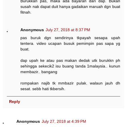
Burukkan pas, maka ada bayaran dari dap. Bukan
susah nak dapat duit hanya gadaikan maruah dgn buat
fitnah.
Anonymous
July 27, 2018 at 8:37 PM
pas buruk dgn sendirinya tkpayah sesapa upah
tentera. video ucapan busuk pemimpin pas sapa yg
buat.
dap upah ke atau pas makan dedak utk burukkn ph
sehingga sekecik2 isu buang tanda 1malaysia.. kunun
membazir.. bangang
rompakan najib tk mmbazir pulak. walaun jauh dh
sesat. sebb hati tkbersih.
Reply
Anonymous
July 27, 2018 at 4:39 PM