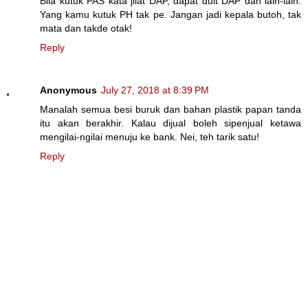
Bila kutuk PAS kata jilat DAP, dapat duit DAP dan lain-lain.
Yang kamu kutuk PH tak pe. Jangan jadi kepala butoh, tak
mata dan takde otak!
Reply
Anonymous
July 27, 2018 at 8:39 PM
Manalah semua besi buruk dan bahan plastik papan tanda
itu akan berakhir. Kalau dijual boleh sipenjual ketawa
mengilai-ngilai menuju ke bank. Nei, teh tarik satu!
Reply