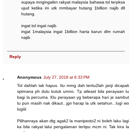
supaya mngingatkn rakyat malaysia bahawa tol terpksa
ujud ketika ini utk mmbayar hutang 1billion najib dll
hutang.
ingat tol ingat najib.
ingat 1malaysia ingat 1billion harta karun dlm rumah
najib.
Reply
Anonymous
July 27, 2018 at 6:33 PM
Tol dahlah tak hapus. Itu mmg dah tentu2lah janji dicapati
sptmana ph dulu kutuk umno. Tp atleast bila perayaan tu
bagi la percuma. Klu perayaan yg beberapa hari je sambut
tu pun masih nak dikaut...jgn harap la utk setahun...lugi wo
lugiiii
Pilihanraya akan dtg agak2 la manipesto2 ni boleh laku lagi
ka bila rakyat lalui pengalaman tertipu mcm ni. Tak kira la