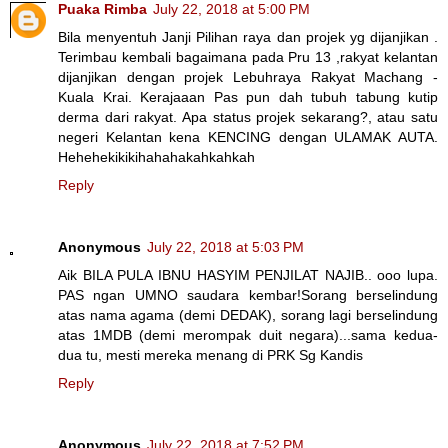
Puaka Rimba
July 22, 2018 at 5:00 PM
Bila menyentuh Janji Pilihan raya dan projek yg dijanjikan .
Terimbau kembali bagaimana pada Pru 13 ,rakyat kelantan
dijanjikan dengan projek Lebuhraya Rakyat Machang -
Kuala Krai. Kerajaaan Pas pun dah tubuh tabung kutip
derma dari rakyat. Apa status projek sekarang?, atau satu
negeri Kelantan kena KENCING dengan ULAMAK AUTA.
Hehehekikikihahahakahkahkah
Reply
Anonymous
July 22, 2018 at 5:03 PM
Aik BILA PULA IBNU HASYIM PENJILAT NAJIB.. ooo lupa.
PAS ngan UMNO saudara kembar!Sorang berselindung
atas nama agama (demi DEDAK), sorang lagi berselindung
atas 1MDB (demi merompak duit negara)...sama kedua-
dua tu, mesti mereka menang di PRK Sg Kandis
Reply
Anonymous
July 22, 2018 at 7:52 PM