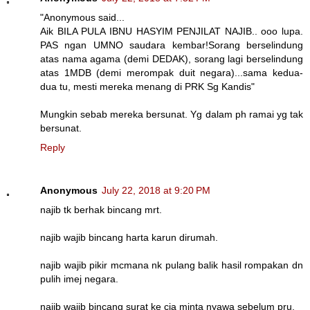
"Anonymous said...
Aik BILA PULA IBNU HASYIM PENJILAT NAJIB.. ooo lupa.
PAS ngan UMNO saudara kembar!Sorang berselindung
atas nama agama (demi DEDAK), sorang lagi berselindung
atas 1MDB (demi merompak duit negara)...sama kedua-
dua tu, mesti mereka menang di PRK Sg Kandis"
Mungkin sebab mereka bersunat. Yg dalam ph ramai yg tak
bersunat.
Reply
Anonymous
July 22, 2018 at 9:20 PM
najib tk berhak bincang mrt.
najib wajib bincang harta karun dirumah.
najib wajib pikir mcmana nk pulang balik hasil rompakan dn
pulih imej negara.
najib wajib bincang surat ke cia minta nyawa sebelum pru.