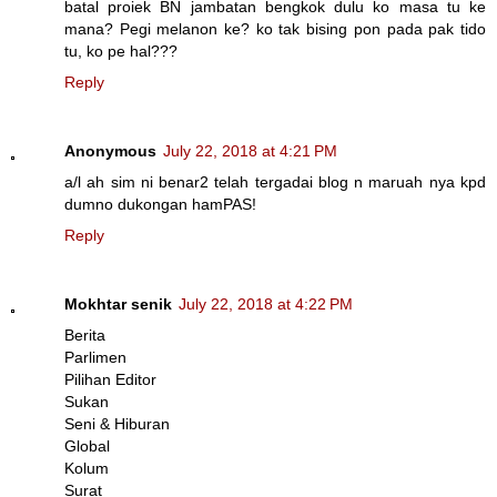
batal proiek BN jambatan bengkok dulu ko masa tu ke
mana? Pegi melanon ke? ko tak bising pon pada pak tido
tu, ko pe hal???
Reply
Anonymous
July 22, 2018 at 4:21 PM
a/l ah sim ni benar2 telah tergadai blog n maruah nya kpd
dumno dukongan hamPAS!
Reply
Mokhtar senik
July 22, 2018 at 4:22 PM
Berita
Parlimen
Pilihan Editor
Sukan
Seni & Hiburan
Global
Kolum
Surat