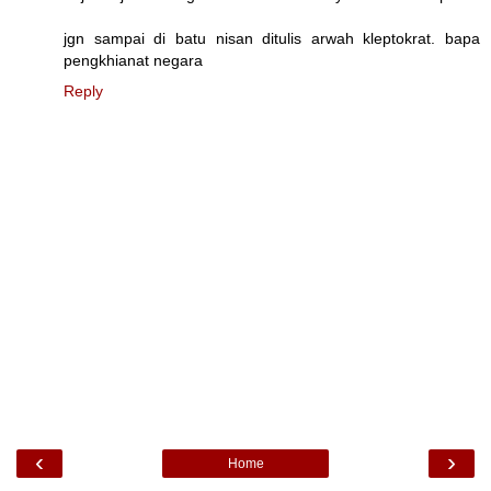
jgn sampai di batu nisan ditulis arwah kleptokrat. bapa
pengkhianat negara
Reply
‹
›
Home