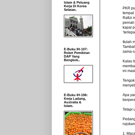
Islam & Peluang
Kerja Di Korea
PKR pu
Selatan.
tempat 
Rafizi
pernah 
kapal 
‘terlep
Itulah 
Tambah
E-Buku IH-107:
sama-s
Roket Pemikiran
DAP Yang
Bengkok..
Kalau 
membali
ini mas
Tengok
menyeba
Apa yan
E-Buku IH-106:
Kerja Ladang,
berper
Australia &
Islam.
Tetapi 
Pedang
rujuka
1. Mac