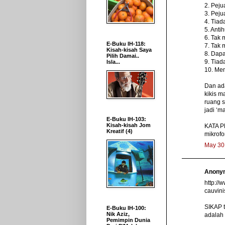
2. Peju
3. Peju
4. Tia
5. Anti
6. Tak
E-Buku IH-118:
7. Tak 
Kisah-kisah Saya
8. Dap
Pilih Damai..
9. Tiad
Isla...
10. Me
Dan ada
kikis m
ruang s
jadi ‘m
E-Buku IH-103:
Kisah-kisah Jom
KATA P
Kreatif (4)
mikrof
May 30
Anonym
http:/
cauvini
SIKAP t
E-Buku IH-100:
Nik Aziz,
adalah 
Pemimpin Dunia