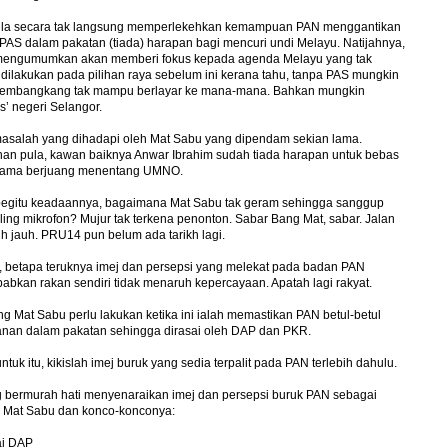
la secara tak langsung memperlekehkan kemampuan PAN menggantikan
PAS dalam pakatan (tiada) harapan bagi mencuri undi Melayu. Natijahnya,
 mengumumkan akan memberi fokus kepada agenda Melayu yang tak
dilakukan pada pilihan raya sebelum ini kerana tahu, tanpa PAS mungkin
pembangkang tak mampu berlayar ke mana-mana. Bahkan mungkin
as’ negeri Selangor.
masalah yang dihadapi oleh Mat Sabu yang dipendam sekian lama.
an pula, kawan baiknya Anwar Ibrahim sudah tiada harapan untuk bebas
ama berjuang menentang UMNO.
begitu keadaannya, bagaimana Mat Sabu tak geram sehingga sanggup
ng mikrofon? Mujur tak terkena penonton. Sabar Bang Mat, sabar. Jalan
ih jauh. PRU14 pun belum ada tarikh lagi.
, betapa teruknya imej dan persepsi yang melekat pada badan PAN
bkan rakan sendiri tidak menaruh kepercayaan. Apatah lagi rakyat.
g Mat Sabu perlu lakukan ketika ini ialah memastikan PAN betul-betul
anan dalam pakatan sehingga dirasai oleh DAP dan PKR.
untuk itu, kikislah imej buruk yang sedia terpalit pada PAN terlebih dahulu.
 bermurah hati menyenaraikan imej dan persepsi buruk PAN sebagai
n Mat Sabu dan konco-konconya:
ai DAP