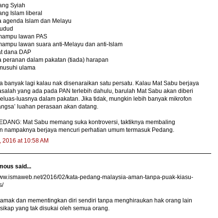
ang Syiah
ang Islam liberal
da agenda Islam dan Melayu
hudud
 mampu lawan PAS
mampu lawan suara anti-Melayu dan anti-Islam
at dana DAP
a peranan dalam pakatan (tiada) harapan
musuhi ulama
 banyak lagi kalau nak disenaraikan satu persatu. Kalau Mat Sabu berjaya
asalah yang ada pada PAN terlebih dahulu, barulah Mat Sabu akan diberi
eluas-luasnya dalam pakatan. Jika tidak, mungkin lebih banyak mikrofon
angsa’ luahan perasaan akan datang.
EDANG: Mat Sabu memang suka kontroversi, taktiknya membaling
on nampaknya berjaya mencuri perhatian umum termasuk Pedang.
, 2016 at 10:58 AM
ous said...
/www.ismaweb.net/2016/02/kata-pedang-malaysia-aman-tanpa-puak-kiasu-
s/
amak dan mementingkan diri sendiri tanpa menghiraukan hak orang lain
sikap yang tak disukai oleh semua orang.