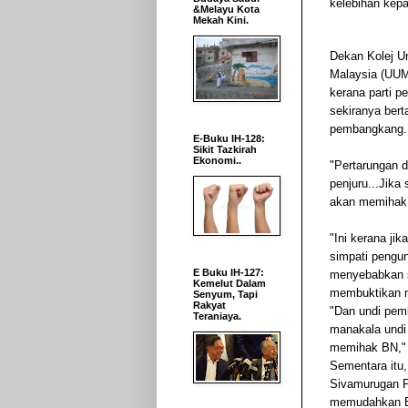
kelebihan kepa
&Melayu Kota
Mekah Kini.
Dekan Kolej Un
Malaysia (UUM
kerana parti 
sekiranya ber
pembangkang.
E-Buku IH-128:
Sikit Tazkirah
Ekonomi..
"Pertarungan 
penjuru...Jika
akan memihak
"Ini kerana ji
simpati pengu
E Buku IH-127:
menyebabkan s
Kemelut Dalam
membuktikan m
Senyum, Tapi
Rakyat
"Dan undi pem
Teraniaya.
manakala undi 
memihak BN," 
Sementara itu,
Sivamurugan P
memudahkan 