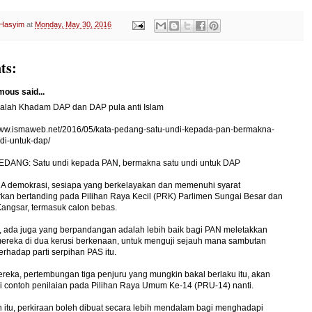
 Hasyim
at
Monday, May 30, 2016
ts:
ous said...
alah Khadam DAP dan DAP pula anti Islam
/www.ismaweb.net/2016/05/kata-pedang-satu-undi-kepada-pan-bermakna-
di-untuk-dap/
EDANG: Satu undi kepada PAN, bermakna satu undi untuk DAP
 demokrasi, sesiapa yang berkelayakan dan memenuhi syarat
kan bertanding pada Pilihan Raya Kecil (PRK) Parlimen Sungai Besar dan
angsar, termasuk calon bebas.
 ada juga yang berpandangan adalah lebih baik bagi PAN meletakkan
mereka di dua kerusi berkenaan, untuk menguji sejauh mana sambutan
terhadap parti serpihan PAS itu.
reka, pertembungan tiga penjuru yang mungkin bakal berlaku itu, akan
i contoh penilaian pada Pilihan Raya Umum Ke-14 (PRU-14) nanti.
itu, perkiraan boleh dibuat secara lebih mendalam bagi menghadapi