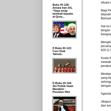
situasi
Buku IH-128:
Antara Iran-AS,
Bagi Pe
“Saya tetap
kembali kepada
ditandi
al-Qura...
Barisan
Hal ini
tangan
bangsa
Mengik
pecahan
E Buku IH-122:
820 (1.
Cuci Otak
Yahudi..
Kuala 
mewakil
peratus
Meskip
yang k
sehingg
E-Buku IH-118:
dengan
Siri Politik Islam
Masakini -
Presiden PAS
Agenda
Jikapu
dan tun