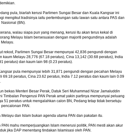
 demikian.
dang pula, biarlah kerusi Parlimen Sungai Besar dan Kuala Kangsar ini
ngi mengikut tradisinya iaitu pertembungan satu lawan satu antara PAS dan
 Nasional (BN).
 kerana, walau siapa pun yang menang, kerusi itu akan terus kekal di
 orang Melayu Islam bersesuaian dengan majoriti pengundinya adalah
 Melayu.
ut rekod, Parlimen Sungai Besar mempunyai 42,836 pengundi dengan
 kaum Melayu 28,776 (67.18 peratus), Cina 13,142 (30.68 peratus), India
91 peratus) dan kaum lain 98 (0.23 peratus).
Kangsar pula mempunyai lebih 31,871 pengundi dengan pecahan Melayu
i 69.18 peratus, Cina 23.62 peratus, India 7.12 peratus dan kaum lain 0.09
.
un bekas Menteri Besar Perak, Datuk Seri Muhammad Nizar Jamaluddin
ini Timbalan Pengerusi PAN Perak amat yakin partinya mempunyai peluang
a 51 peratus untuk mengalahkan calon BN, Pedang tetap tidak bersetuju
 pencalonan PAN.
 Melayu dan Islam bukan agenda utama PAN dan pakatan itu.
n PAN mahu memperjuangkan Islam menerusi politik, PAN mesti akan akur
duk jika DAP menentang tindakan Islamisasi oleh PAN.