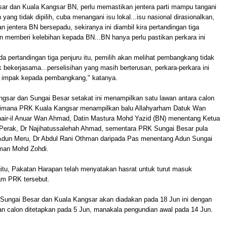
sar dan Kuala Kangsar BN, perlu memastikan jentera parti mampu tangani
yang tidak dipilih, cuba menangani isu lokal...isu nasional dirasionalkan,
 jentera BN bersepadu, sekiranya ini diambil kira pertandingan tiga
an memberi kelebihan kepada BN...BN hanya perlu pastikan perkara ini
da pertandingan tiga penjuru itu, pemilih akan melihat pembangkang tidak
 bekerjasama...perselisihan yang masih berterusan, perkara-perkara ini
 impak kepada pembangkang," katanya.
gsar dan Sungai Besar setakat ini menampilkan satu lawan antara calon
imana PRK Kuala Kangsar menampilkan balu Allahyarham Datuk Wan
r-il Anuar Wan Ahmad, Datin Mastura Mohd Yazid (BN) menentang Ketua
Perak, Dr Najihatussalehah Ahmad, sementara PRK Sungai Besar pula
dun Meru, Dr Abdul Rani Othman daripada Pas menentang Adun Sungai
man Mohd Zohdi.
tu, Pakatan Harapan telah menyatakan hasrat untuk turut masuk
am PRK tersebut.
Sungai Besar dan Kuala Kangsar akan diadakan pada 18 Jun ini dengan
an calon ditetapkan pada 5 Jun, manakala pengundian awal pada 14 Jun.