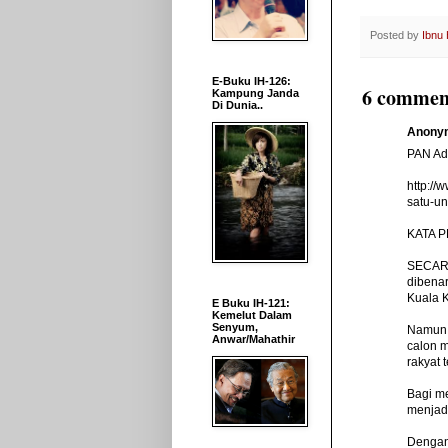
Posted by
Ibnu
E-Buku IH-126:
6 commen
Kampung Janda
Di Dunia..
Anonym
PAN Ad
http:/
satu-un
KATA P
SECARA
dibenar
Kuala K
E Buku IH-121:
Kemelut Dalam
Senyum,
Namun,
Anwar/Mahathir
calon 
rakyat 
Bagi me
menjad
Dengan 