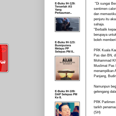
"Di sungai Be
E-Buku IH-129:
Terserlah AS
sentimen calon 
Yang
Perkauman..
dan memastikan
penjuru itu ak
sahaja.
"Berbalik kepa
berupaya untuk
boleh memberi
E-Buku IH-123:
Bumiputera
Melayu PP
PRK Kuala Kan
Selepas PM 8..
Pas dan BN, d
Mohammad Khai
Muslimat Pas 
menampilkan A
Panjang, Budi
Namunpun begi
E-Buku IH-109:
gelengang dal
DAP Selepas PM
Ke 8.
PRK Parlimen 
tarikh penama
(SH)