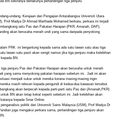
da BN sekiranya berlakunya pertandingan tiga penjuru.
dang-undang, Kerajaan dan Pengajian Antarabangsa Universiti Utara
), Prof Madya Dr Ahmad Marthada Mohamed berkata, perkara ini terjadi
pembangkang iaitu Pas dan Pakatan Harapan (PKR, Amanah, DAP),
tanding akan berusaha meraih undi yang sama daripada penyokong
dalam PRK ini bergantung kepada sama ada satu lawan satu atau tiga
 satu lawan satu pasti akan sengit namun jika tiga penjuru maka kelebihan
 kepada BN.
ka tiga penjuru Pas dan Pakatan Harapan akan berusaha untuk meraih
ndi yang sama menyokong pakatan harapan sebelum ini.. Jadi ini akan
ituasi menjadi sukar untuk mereka kerana masing-masing ingin
ereka masih relevan kepada pengundi di kedua-dua kawasan tersebut.
bangkang akan berpecah kepada parti-parti iaitu Pas dan (Amanah,PKR)
untuk BN akan tetap kekal seperti sebelum ini. Jadi kelebihan akan
katanya kepada Sinar Online.
 penganalisis politik dari Universiti Sains Malaysia (USM), Prof Madya Dr
andian juga mengakui perkara sama, pertandingan tiga penjuru akan
BN.