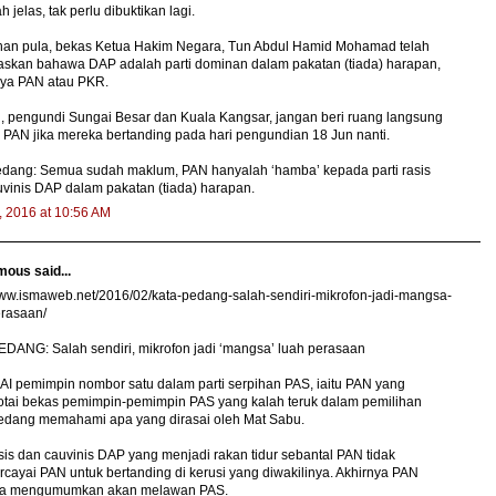
h jelas, tak perlu dibuktikan lagi.
an pula, bekas Ketua Hakim Negara, Tun Abdul Hamid Mohamad telah
skan bahawa DAP adalah parti dominan dalam pakatan (tiada) harapan,
ya PAN atau PKR.
u, pengundi Sungai Besar dan Kuala Kangsar, jangan beri ruang langsung
PAN jika mereka bertanding pada hari pengundian 18 Jun nanti.
edang: Semua sudah maklum, PAN hanyalah ‘hamba’ kepada parti rasis
vinis DAP dalam pakatan (tiada) harapan.
, 2016 at 10:56 AM
ous said...
www.ismaweb.net/2016/02/kata-pedang-salah-sendiri-mikrofon-jadi-mangsa-
erasaan/
DANG: Salah sendiri, mikrofon jadi ‘mangsa’ luah perasaan
I pemimpin nombor satu dalam parti serpihan PAS, iaitu PAN yang
otai bekas pemimpin-pemimpin PAS yang kalah teruk dalam pemilihan
Pedang memahami apa yang dirasai oleh Mat Sabu.
asis dan cauvinis DAP yang menjadi rakan tidur sebantal PAN tidak
ayai PAN untuk bertanding di kerusi yang diwakilinya. Akhirnya PAN
sa mengumumkan akan melawan PAS.