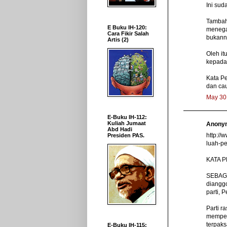
Ini suda
Tambah
E Buku IH-120:
menega
Cara Fikir Salah
bukann
Artis (2)
Oleh it
kepada 
Kata P
dan cau
May 30
E-Buku IH-112:
Kuliah Jumaat
Anonym
Abd Hadi
http://
Presiden PAS.
luah-p
KATA PE
SEBAGA
diangg
parti, 
Parti r
memperc
terpak
E-Buku IH-115: