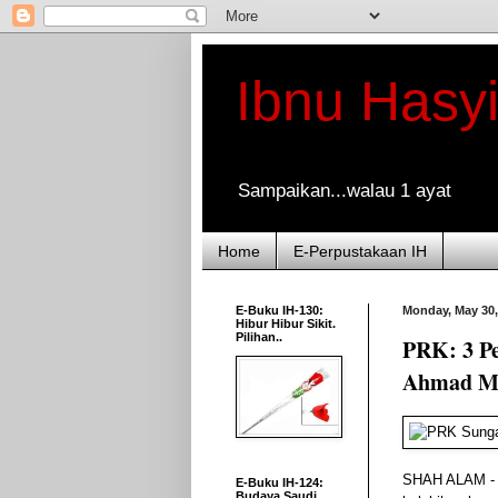
Ibnu Hasy
Sampaikan...walau 1 ayat
Home
E-Perpustakaan IH
E-Buku IH-130:
Monday, May 30,
Hibur Hibur Sikit.
Pilihan..
PRK: 3 Pe
Ahmad M
SHAH ALAM - P
E-Buku IH-124:
Budaya Saudi