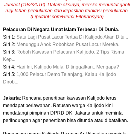
Jumaat (19/2/2016). Dalam aksinya, mereka menuntut ganti
rugi lahan pemukiman dan kepastian relokasi pemukiman.
(Liputan6.com/Helmi Fithriansyah)
Pelacuran Di Negara Umat Islam Terbesar Di Dunia.
Siri 1:
Satu Lagi Pusat Lacur Tertua Di Kalijodo Akan Ditu...
Siri 2:
Menunggu Ahok Robohkan Pusat Lacur Mereka..
Siri 3:
Roboh Kawasan Pelacuran Kalijodo. 2 Tips Risma
Kep...
Siri 4:
Hari Ini, Kalijodo Mulai Ditinggalkan.. Mengapa?
Siri 5:
1,000 Pelacur Demo Telanjang, Kalau Kalijodo
Dirob...
Jakarta
: Rencana penertiban kawasan Kalijodo
terus
mendapat perlawanan. Ratusan warga Kalijodo kini
mendatangi pimpinan DPRD DKI Jakarta untuk meminta
perlindungan agar penertiban bisa ditunda atau dibatalkan.
Pengacara warga Kalijodo Razman Arif Nasution meminta