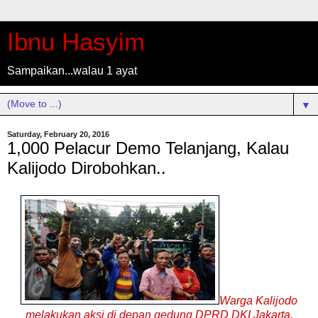
Ibnu Hasyim
Sampaikan...walau 1 ayat
▼
Saturday, February 20, 2016
1,000 Pelacur Demo Telanjang, Kalau
Kalijodo Dirobohkan..
Warga
Kalijodo
melakukan aksi di dep
an gedung DPRD DKI Jakarta,