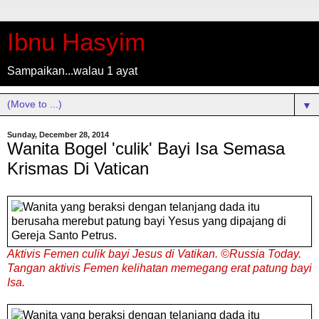
Ibnu Hasyim
Sampaikan...walau 1 ayat
▼
Sunday, December 28, 2014
Wanita Bogel 'culik' Bayi Isa Semasa
Krismas Di Vatican
Aktivis Femen culik bayi Jesus di Vatikan. ©Russia Today.
Tangan
aktivis
Femen
kelihatan
memegang
erat
patung
bayi
Isa
.