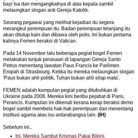
bayi
Isa
dan
mengangkatnya
di
atas
kepala
sambil
melaungkan slogan
anti
Gereja
Katolik
.
Seorang
pegawai
yang
melihat
kejadian
itu
segera
merangkul
perempuan
itu
.
Badan
perempuan
telanjang
itu
akan
ditutup
kain
dan
dibawa
oleh
polis
.
Ini
bukan
pertama
kalinya
Femen
beraksi
di
Vatican
.
Pada
14
November
lalu
beberapa
pegiat
bogel
Femen
melakukan tunjuk perasaan
di
lapangan
Gereja
Santo
Petrus
menentang
lawatan
Paus
Francis
ke
Parlimen
Eropah
di
Strasbourg
.
Ketika
itu
mereka
melaungkan slogan
'
Paus
bukan
ahli politik
,
Tuhan
bukan
ahli silap mata
'.
FEMEN
adalah
kumpulan
pegiat
yang
ditubuhkan
di
Ukraine
pada
2008.
Mereka
kini
beribu pejabat
di
Paris
,
Perancis
.
Kumpulan
ini
dikenali
kerana
kerap
ber
aksi
demo
bogel
sambil
membela
hak
-
hak
perempuan
dan
menentang
institusi
agama
atau
isu
antarabangsa
lain
.
(IH)
Sebelum ini..
Ini, Mereka Sambut Krismas Pakai Bikini.