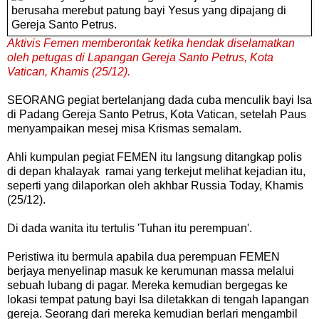
Aktivis
Femen
mem
berontak
ketika
hendak
diselamatkan
oleh
petugas
di
Lapangan
Gereja
Santo
Petrus
,
Kota
Vatican
,
Khamis
(
25/12
)
.
SEORANG pegiat
bertelanjang
dada
cuba
menculik
bayi
Isa
di
Padang
Gereja
Santo
Petrus
,
Kota
Vatican
,
setelah
Paus
menyampaikan
mesej
misa
Krismas
semalam
.
Ahli
kumpulan
pegiat
FEMEN
itu
langsung
ditangkap
polis
di
depan
khalayak
ramai yang
terkejut
melihat
kejadian
itu
,
seperti
yang dilaporkan oleh
akhbar
Russia
Today
,
Khamis
(
25/12).
Di
dada
wanita
itu
tertulis
'
Tuhan
itu
perempuan
'.
Peristiwa
itu
bermula
apabila
dua
perempuan
FEMEN
berjaya
menyelinap
masuk
ke
kerumunan
massa
melalui
sebuah
lubang
di
pagar
.
Mereka
kemudian
bergegas
ke
lokasi
tempat
patung
bayi
Isa
diletakkan
di
tengah
lapangan
gereja
.
Seorang
dari
mereka
kemudian
berlari
mengambil