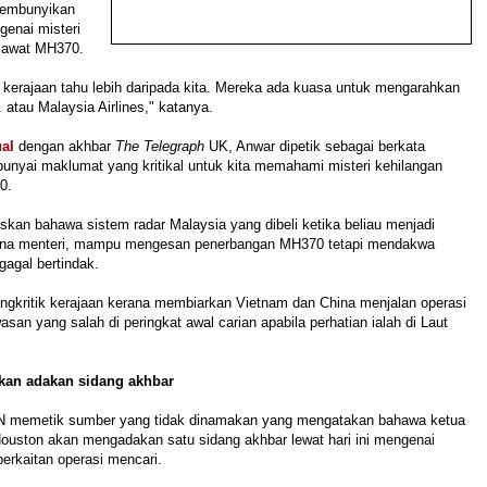
yembunyikan
enai misteri
sawat MH370.
kerajaan tahu lebih daripada kita. Mereka ada kuasa untuk mengarahkan
. atau Malaysia Airlines," katanya.
al
dengan akhbar
The Telegraph
UK, Anwar dipetik sebagai berkata
unyai maklumat yang kritikal untuk kita memahami misteri kehilangan
0.
kan bahawa sistem radar Malaysia yang dibeli ketika beliau menjadi
ana menteri, mampu mengesan penerbangan MH370 tetapi mendakwa
gagal bertindak.
ngkritik kerajaan kerana membiarkan Vietnam dan China menjalan operasi
asan yang salah di peringkat awal carian apabila perhatian ialah di Laut
kan adakan sidang akhbar
N memetik sumber yang tidak dinamakan yang mengatakan bahawa ketua
uston akan mengadakan satu sidang akhbar lewat hari ini mengenai
berkaitan operasi mencari.