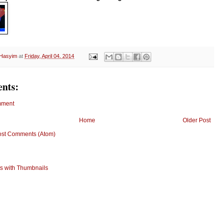
 Hasyim
at
Friday, April 04, 2014
nts:
mment
Home
Older Post
ost Comments (Atom)