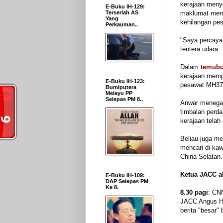
kerajaan men
E-Buku IH-129:
Terserlah AS
maklumat meng
Yang
kehilangan pe
Perkauman..
"Saya percaya 
tentera udara..
Dalam
temubu
kerajaan memp
E-Buku IH-123:
pesawat MH37
Bumiputera
Melayu PP
Selepas PM 8..
Anwar menegas
timbalan perd
kerajaan telah 
Beliau juga me
mencari di kaw
China Selatan.
Ketua JACC a
E-Buku IH-109:
DAP Selepas PM
Ke 8.
8.30 pagi
: CN
JACC Angus Ho
berita "besar" 