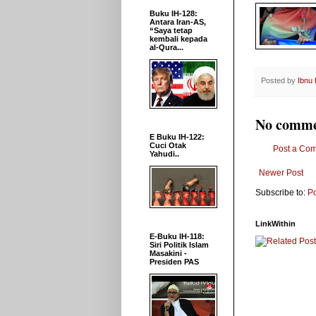
Buku IH-128:
Antara Iran-AS,
“Saya tetap
kembali kepada
al-Qura...
Posted by
Ibnu
No comme
E Buku IH-122:
Cuci Otak
Post a Co
Yahudi..
Newer Post
Subscribe to:
P
LinkWithin
E-Buku IH-118:
Siri Politik Islam
Masakini -
Presiden PAS