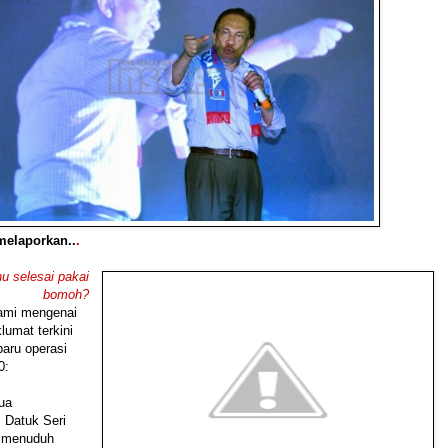
melaporkan..
.
u selesai pakai
bomoh?
kami mengenai
umat terkini
baru operasi
0:
ua
Datuk Seri
m menuduh