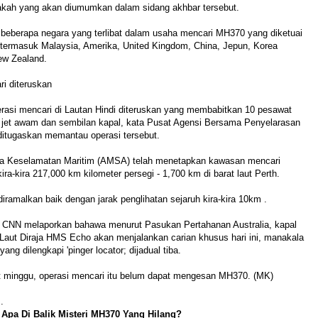
pakah yang akan diumumkan dalam sidang akhbar tersebut.
 beberapa negara yang terlibat dalam usaha mencari MH370 yang diketuai
, termasuk Malaysia, Amerika, United Kingdom, China, Jepun, Korea
ew Zealand.
i diteruskan
erasi mencari di Lautan Hindi diteruskan yang membabitkan 10 pesawat
t jet awam dan sembilan kapal, kata Pusat Agensi Bersama Penyelarasan
ditugaskan memantau operasi tersebut.
a Keselamatan Maritim (AMSA) telah menetapkan kawasan mencari
ra-kira 217,000 km kilometer persegi - 1,700 km di barat laut Perth.
 diramalkan baik dengan jarak penglihatan sejaruh kira-kira 10km .
, CNN melaporkan bahawa menurut Pasukan Pertahanan Australia, kapal
 Laut Diraja HMS Echo akan menjalankan carian khusus hari ini, manakala
ang dilengkapi 'pinger locator; dijadual tiba.
 minggu, operasi mencari itu belum dapat mengesan MH370. (MK)
.
 Apa Di Balik Misteri MH370 Yang Hilang?