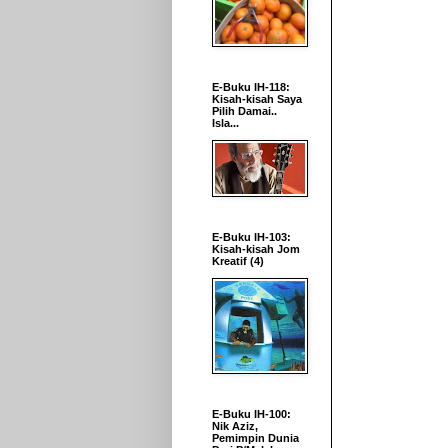
E-Buku IH-118:
Kisah-kisah Saya
Pilih Damai..
Isla...
E-Buku IH-103:
Kisah-kisah Jom
Kreatif (4)
E-Buku IH-100:
Nik Aziz,
Pemimpin Dunia