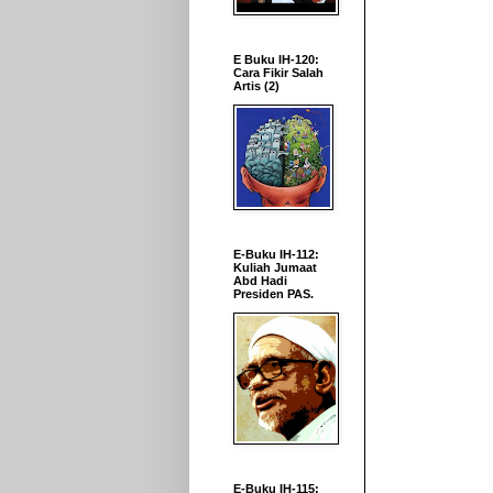
E Buku IH-120:
Cara Fikir Salah
Artis (2)
E-Buku IH-112:
Kuliah Jumaat
Abd Hadi
Presiden PAS.
E-Buku IH-115: