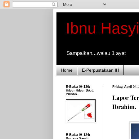
Ibnu Hasy
Sampaikan...walau 1 ayat
Home
E-Perpustakaan IH
E-Buku IH-130:
Friday, April 04,
Hibur Hibur Sikit.
Pilihan..
Lapor Te
Ibrahim.
E-Buku IH-124:
Budaya Saudi