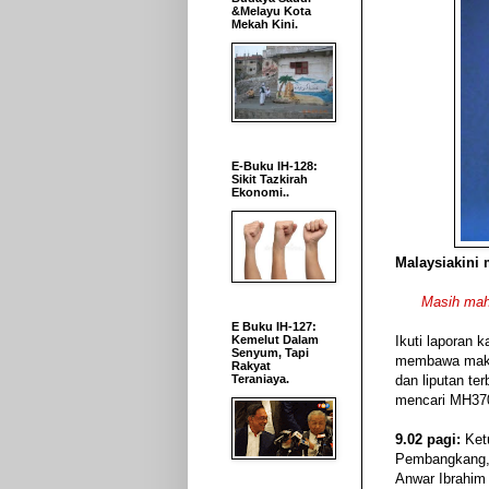
&Melayu Kota
Mekah Kini.
E-Buku IH-128:
Sikit Tazkirah
Ekonomi..
Malaysiakini 
Masih mah
E Buku IH-127:
Kemelut Dalam
Ikuti laporan 
Senyum, Tapi
membawa makl
Rakyat
Teraniaya.
dan liputan ter
mencari MH37
9.02 pagi:
Ket
Pembangkang, 
Anwar Ibrahi