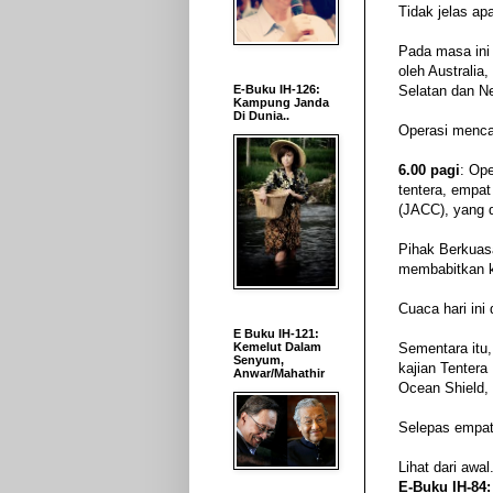
Tidak jelas a
Pada masa ini
oleh Australia
E-Buku IH-126:
Selatan dan N
Kampung Janda
Di Dunia..
Operasi mencar
6.00 pagi
: Op
tentera, empa
(JACC), yang 
Pihak Berkuas
membabitkan ki
Cuaca hari ini
E Buku IH-121:
Kemelut Dalam
Sementara itu
Senyum,
kajian Tentera
Anwar/Mahathir
Ocean Shield, y
Selepas empat
Lihat dari awal.
E-Buku IH-84: