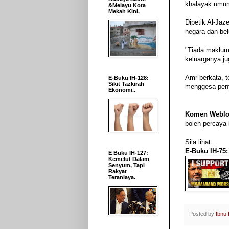
khalayak umum
&Melayu Kota
Mekah Kini.
Dipetik Al-Jaz
negara dan be
"Tiada maklum
keluarganya ju
Amr berkata, 
E-Buku IH-128:
Sikit Tazkirah
menggesa peny
Ekonomi..
Komen Weblo
boleh percaya
Sila lihat..
E-Buku IH-75
E Buku IH-127:
Kemelut Dalam
Senyum, Tapi
Rakyat
Teraniaya.
Posted by
Ibnu