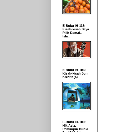
E-Buku IH-118:
Kisah-kisah Saya
Pilih Damai..
Isla...
E-Buku IH-103:
Kisah-kisah Jom
Kreatif (4)
E-Buku IH-100:
Nik Aziz,
Pemimpin Dunia