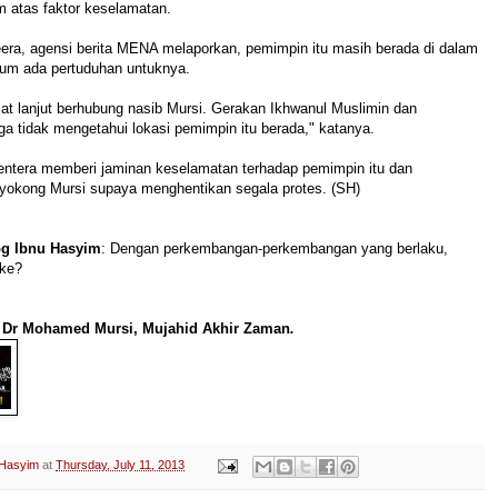
 atas faktor keselamatan.
eera, agensi berita MENA melaporkan, pemimpin itu masih berada di dalam
lum ada pertuduhan untuknya.
at lanjut berhubung nasib Mursi. Gerakan Ikhwanul Muslimin dan
ga tidak mengetahui lokasi pemimpin itu berada," katanya.
tentera memberi jaminan keselamatan terhadap pemimpin itu dan
okong Mursi supaya menghentikan segala protes. (SH)
g Ibnu Hasyim
: Dengan perkembangan-perkembangan yang berlaku,
 ke?
: Dr Mohamed Mursi, Mujahid Akhir Zaman
.
 Hasyim
at
Thursday, July 11, 2013