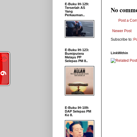
E-Buku IH-129:
No comme
Terserlah AS
Yang
Perkauman..
Post a Co
Newer Post
Subscribe to:
P
E-Buku IH-123:
LinkWithin
Bumiputera
Melayu PP
Selepas PM 8..
E-Buku IH-109:
DAP Selepas PM
Ke 8.