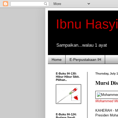
Ibnu Hasy
Sampaikan...walau 1 ayat
Home
E-Perpustakaan IH
E-Buku IH-130:
Thursday, July 1
Hibur Hibur Sikit.
Pilihan..
Mursi Dis
Mohammed Mu
KAHERAH - ME
E-Buku IH-124:
Presiden Moham
Budaya Saudi