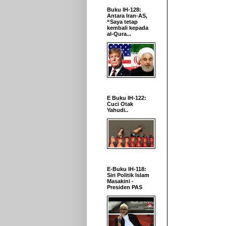
Buku IH-128:
Antara Iran-AS,
“Saya tetap
kembali kepada
al-Qura...
E Buku IH-122:
Cuci Otak
Yahudi..
E-Buku IH-118:
Siri Politik Islam
Masakini -
Presiden PAS