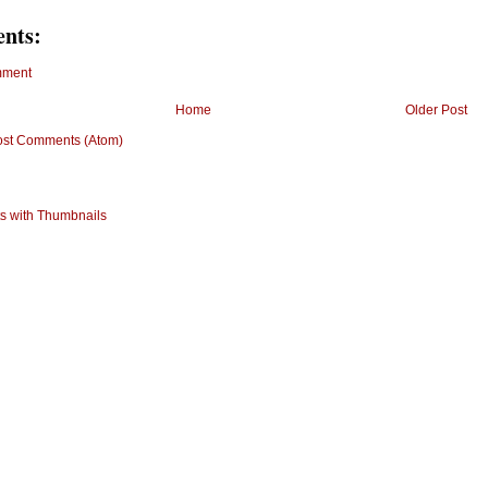
nts:
mment
Home
Older Post
ost Comments (Atom)