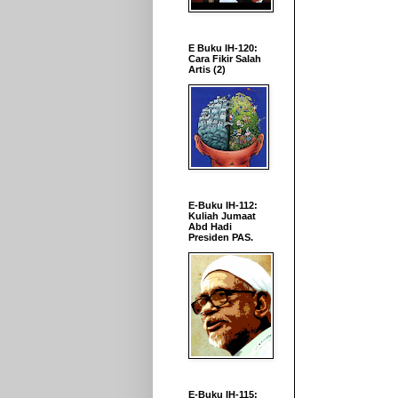
E Buku IH-120:
Cara Fikir Salah
Artis (2)
E-Buku IH-112:
Kuliah Jumaat
Abd Hadi
Presiden PAS.
E-Buku IH-115: