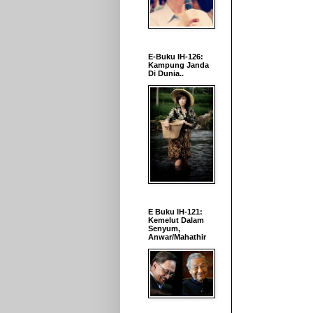
E-Buku IH-126:
Kampung Janda
Di Dunia..
E Buku IH-121:
Kemelut Dalam
Senyum,
Anwar/Mahathir