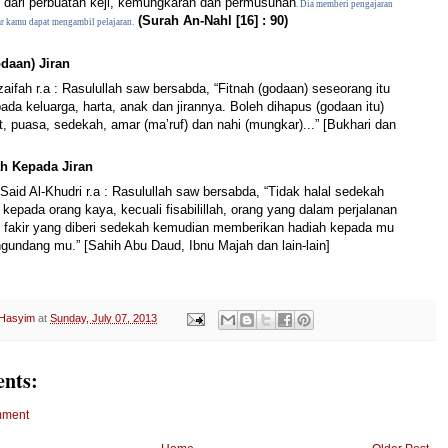
 dari perbuatan keji, kemungkaran dan permusuhan
. Dia memberi pengajaran
(Surah An-Nahl [16] : 90)
r kamu dapat mengambil pelajaran.
odaan) Jiran
aifah r.a : Rasulullah saw bersabda, “Fitnah (godaan) seseorang itu
pada keluarga, harta, anak dan jirannya. Boleh dihapus (godaan itu)
t, puasa, sedekah, amar (ma’ruf) dan nahi (mungkar)...” [Bukhari dan
ah Kepada Jiran
Said Al-Khudri r.a : Rasulullah saw bersabda, “Tidak halal sedekah
 kepada orang kaya, kecuali fisabilillah, orang yang dalam perjalanan
an fakir yang diberi sedekah kemudian memberikan hadiah kepada mu
gundang mu.” [Sahih Abu Daud, Ibnu Majah dan lain-lain]
 Hasyim
at
Sunday, July 07, 2013
nts:
mment