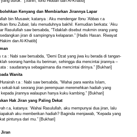
 yang buruk.” [Sahih, Ibnu Hibban dan Al-Khatib]
erbolehkan Kenyang dan Membiarkan Jirannya Lapar
ullah bin Musawir, katanya : Aku mendengar Ibnu ‘Abbas r.a
kan Ibnu Zubair, lalu menuduhnya bakhil. Kemudian berkata: ‘Aku
r Rasulullah saw bersabda, “Tidaklah disebut mukmin orang yang
sedangkan jiran di sampingnya kelaparan.” [Hadis Hasan. Riwayat
 Hakim dan Al-Khatib]
Iman
s r.a : Nabi saw bersabda, “Demi Dzat yang jiwa ku berada di tangan-
aklah seorang hamba itu beriman, sehingga dia mencintai jirannya –
kata : saudaranya sebagaimana dia mencintai dirinya.” [Bukhari]
pada Wanit
a
Hurairah r.a : Nabi saw bersabda, “Wahai para wanita Islam,
h sekali-kali seorang jiran perempuan meremehkan hadiah yang
n kepada jirannya walaupun hanya kuku kambing.” [Bukhari]
kan Hak Jiran yang Paling Dekat
yah r.a, katanya: ‘Wahai Rasulullah, aku mempunyai dua jiran, lalu
iapakah aku memberikan hadiah? Baginda menjawab, “Kepada yang
kat pintunya dari mu.” [Bukhari]
 Jiran