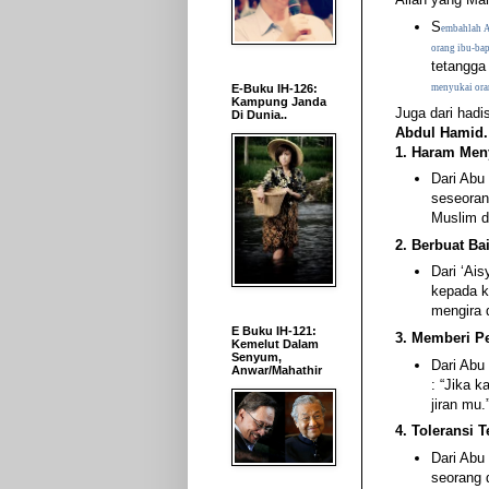
S
embahlah A
orang ibu-bap
tetangga
menyukai ora
E-Buku IH-126:
Kampung Janda
Juga dari hadis
Di Dunia..
Abdul Hamid.
1. Haram Meny
Dari Abu
seseoran
Muslim da
2. Berbuat Ba
Dari ‘Ais
kepada k
mengira 
E Buku IH-121:
3. Memberi Pe
Kemelut Dalam
Senyum,
Dari Abu
Anwar/Mahathir
: “Jika 
jiran mu.
4. Toleransi 
Dari Abu 
seorang 