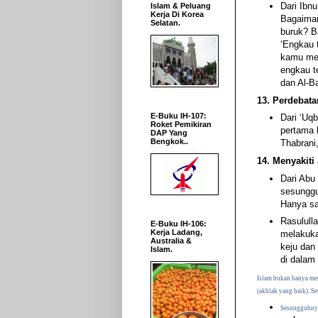
Dari Ibn
Islam & Peluang
Kerja Di Korea
Bagaiman
Selatan.
buruk? B
‘Engkau t
kamu men
engkau t
dan Al-B
13. Perdebata
E-Buku IH-107:
Dari ‘Uq
Roket Pemikiran
pertama k
DAP Yang
Bengkok..
Thabrani,
14. Menyakiti
Dari Abu 
sesunggu
Hanya saj
Rasulull
E-Buku IH-106:
Kerja Ladang,
melakuka
Australia &
keju dan 
Islam.
di dalam
Islam bukan hanya meni
(akhlak yang baik). S
Sesungguhnya