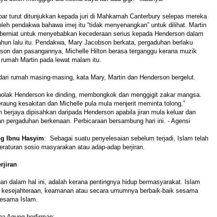
ar turut ditunjukkan kepada juri di Mahkamah Canterbury selepas mereka
oleh pendakwa bahawa imej itu “tidak menyenangkan” untuk dilihat. Martin
 berniat untuk menyebabkan kecederaan serius kepada Henderson dalam
ahun lalu itu. Pendakwa, Mary Jacobson berkata, pergaduhan berlaku
rson dan pasangannya, Michelle Hilton berasa terganggu kerana muzik
 rumah Martin pada lewat malam itu.
dari rumah masing-masing, kata Mary, Martin dan Henderson bergelut.
olak Henderson ke dinding, membongkok dan menggigit zakar mangsa.
aung kesakitan dan Michelle pula mula menjerit meminta tolong,”
n berjaya dipisahkan daripada Henderson apabila jiran mula keluar dan
n pergaduhan berkenaan. Perbicaraan bersambung hari ini. - Agensi
g Ibnu Hasyim
: Sebagai suatu penyelesaian sebelum terjadi, Islam telah
raturan sosio masyarakan atau adap-adap berjiran.
rjiran
an dalam hal ini, adalah kerana pentingnya hidup bermasyarakat. Islam
kesejahteraan, keamanan atau secara umumnya berbaik-baik sesama
esama Islam.
ha Agung berfirman: