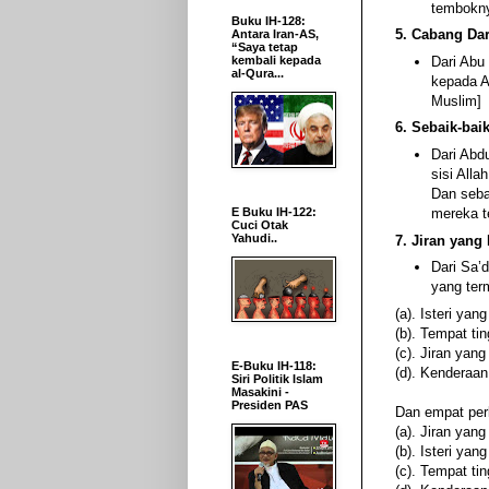
tembokny
Buku IH-128:
5. Cabang Da
Antara Iran-AS,
“Saya tetap
Dari Abu
kembali kepada
al-Qura...
kepada Al
Muslim]
6. Sebaik-baik
Dari Abdu
sisi All
Dan sebai
mereka t
E Buku IH-122:
Cuci Otak
Yahudi..
7. Jiran yan
Dari Sa’
yang ter
(a). Isteri yan
(b). Tempat tin
(c). Jiran yang
E-Buku IH-118:
(d). Kenderaa
Siri Politik Islam
Masakini -
Presiden PAS
Dan empat per
(a). Jiran yang
(b). Isteri ya
(c). Tempat ti