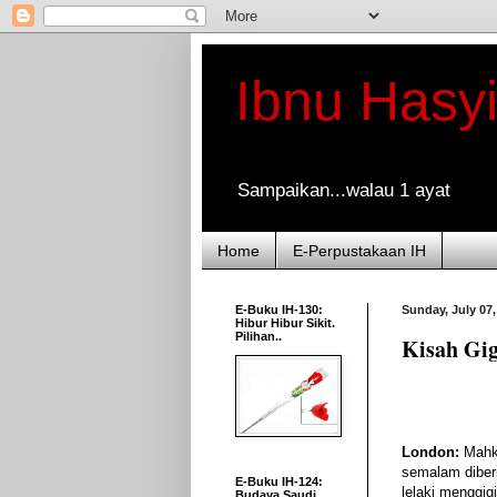
Ibnu Hasy
Sampaikan...walau 1 ayat
Home
E-Perpustakaan IH
E-Buku IH-130:
Sunday, July 07,
Hibur Hibur Sikit.
Pilihan..
Kisah Gig
London:
Mahk
semalam diber
E-Buku IH-124:
lelaki menggigi
Budaya Saudi