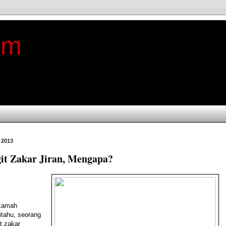
im
 2013
it Zakar Jiran, Mengapa?
amah
itahu, seorang
t zakar