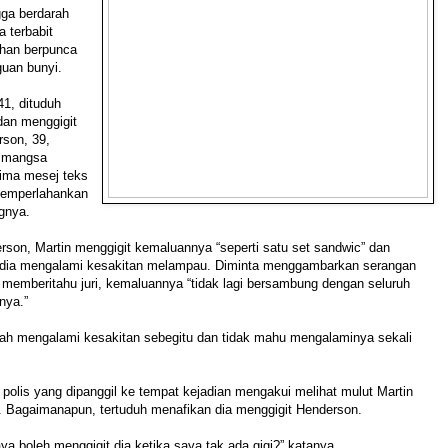
gga berdarah
 terbabit
han berpunca
guan bunyi.
41, dituduh
an menggigit
rson, 39,
a mangsa
ima mesej teks
memperlahankan
gnya.
son, Martin menggigit kemaluannya “seperti satu set sandwic” dan
ia mengalami kesakitan melampau. Diminta menggambarkan serangan
 memberitahu juri, kemaluannya “tidak lagi bersambung dengan seluruh
nya.”
nah mengalami kesakitan sebegitu dan tidak mahu mengalaminya sekali
 polis yang dipanggil ke tempat kejadian mengakui melihat mulut Martin
. Bagaimanapun, tertuduh menafikan dia menggigit Henderson.
a boleh menggigit dia ketika saya tak ada gigi?” katanya.