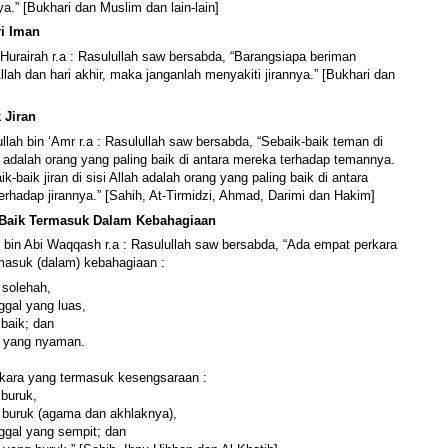
a.” [Bukhari dan Muslim dan lain-lain]
ri Iman
 Hurairah r.a : Rasulullah saw bersabda, “Barangsiapa beriman
lah dan hari akhir, maka janganlah menyakiti jirannya.” [Bukhari dan
 Jiran
llah bin ‘Amr r.a : Rasulullah saw bersabda, “Sebaik-baik teman di
ah adalah orang yang paling baik di antara mereka terhadap temannya.
k-baik jiran di sisi Allah adalah orang yang paling baik di antara
erhadap jirannya.” [Sahih, At-Tirmidzi, Ahmad, Darimi dan Hakim]
g Baik Termasuk Dalam Kebahagiaan
d bin Abi Waqqash r.a : Rasulullah saw bersabda, “Ada empat perkara
masuk (dalam) kebahagiaan :
g solehah,
ggal yang luas,
 baik; dan
n yang nyaman.
kara yang termasuk kesengsaraan :
 buruk,
ng buruk (agama dan akhlaknya),
nggal yang sempit; dan