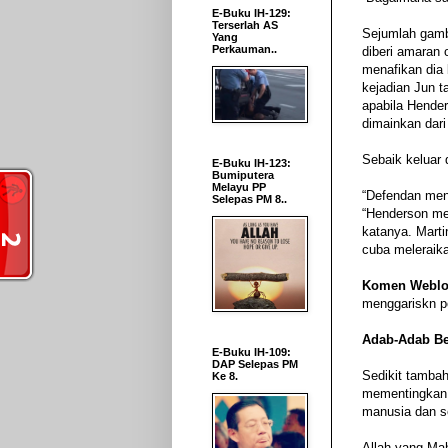
E-Buku IH-129:
Terserlah AS
Sejumlah gamb
Yang
Perkauman..
diberi amaran 
menafikan dia
kejadian Jun t
apabila Hende
dimainkan dari
Sebaik keluar 
E-Buku IH-123:
Bumiputera
Melayu PP
“Defendan men
Selepas PM 8..
“Henderson mer
katanya. Marti
cuba meleraika
Komen Weblo
menggariskn pe
Adab-Adab Be
E-Buku IH-109:
DAP Selepas PM
Sedikit tambah
Ke 8.
mementingkan 
manusia dan s
Allah yang Ma