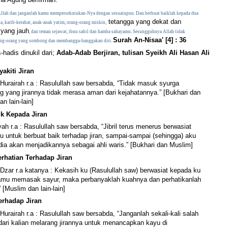
llah dan janganlah kamu mempersekutukan-Nya dengan sesuatupun. Dan berbuat baiklah kepada dua
tetangga yang dekat dan
a, karib-kerabat, anak-anak yatim, orang-orang miskin,
 yang jauh
, dan teman sejawat, ibnu sabil dan hamba sahayamu. Sesungguhnya Allah tidak
Surah An-Nisaa' [4] : 36
ng-orang yang sombong dan membangga-banggakan diri.
-hadis dinukil dari;
Adab-Adab Berjiran, tulisan Syeikh Ali Hasan Ali
akiti Jiran
 Hurairah r.a : Rasulullah saw bersabda, “Tidak masuk syurga
g yang jirannya tidak merasa aman dari kejahatannya.” [Bukhari dan
n lain-lain]
ik Kepada Jiran
yah r.a : Rasulullah saw bersabda, “Jibril terus menerus berwasiat
u untuk berbuat baik terhadap jiran, sampai-sampai (sehingga) aku
dia akan menjadikannya sebagai ahli waris.” [Bukhari dan Muslim]
rhatian Terhadap Jiran
 Dzar r.a katanya : Kekasih ku (Rasulullah saw) berwasiat kepada ku
kamu memasak sayur, maka perbanyaklah kuahnya dan perhatikanlah
” [Muslim dan lain-lain]
Terhadap Jiran
Hurairah r.a : Rasulullah saw bersabda, “Janganlah sekali-kali salah
dari kalian melarang jirannya untuk menancapkan kayu di