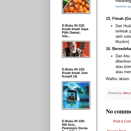
melarang
kepadamu aga
15. Fitnah (G
Dari Hudz
E-Buku IH-118:
Kisah-kisah Saya
terletak 
Pilih Damai..
oleh sola
Isla...
Muslim]
16. Bersedek
Dari Abu 
diberikan
atau jir
E-Buku IH-103:
atau men
Kisah-kisah Jom
Kreatif (4)
Wallhu 'aklam.
Posted by
Ibnu
No comme
Post a Co
E-Buku IH-100:
Nik Aziz,
Pemimpin Dunia