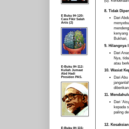
(d). Kenderaan
8. Tidak Dip
E Buku IH-120:
Dari Abd
Cara Fikir Salah
Artis (2)
menyebut
mendenga
kenyang 
Bukhari,
9. Hilangnya 
Dari Ana
Nya, tid
atau ber
E-Buku IH-112:
10. Wasiat Ke
Kuliah Jumaat
Abd Hadi
Dari Abu 
Presiden PAS.
janganla
diberika
11. Mendahulu
Dari ‘Ais
kepada s
paling de
12. Kesaksian
E-Buku IH-115: