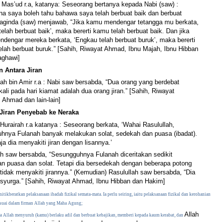
u Mas’ud r.a, katanya: Seseorang bertanya kepada Nabi (saw) :
a saya boleh tahu bahawa saya telah berbuat baik dan berbuat
aginda (saw) menjawab, “Jika kamu mendengar tetangga mu berkata,
elah berbuat baik’, maka bererti kamu telah berbuat baik. Dan jika
dengar mereka berkata, ‘Engkau telah berbuat buruk’, maka bererti
elah berbuat buruk.” [Sahih, Riwayat Ahmad, Ibnu Majah, Ibnu Hibban
aghawi]
n Antara Jiran
bah bin Amir r.a : Nabi saw bersabda, “Dua orang yang berdebat
ali pada hari kiamat adalah dua orang jiran.” [Sahih, Riwayat
 Ahmad dan lain-lain]
 Jiran Penyebab ke Neraka
Hurairah r.a katanya : Seseorang berkata, ‘Wahai Rasulullah,
hnya Fulanah banyak melakukan solat, sedekah dan puasa (ibadat).
a dia menyakiti jiran dengan lisannya.’
ah saw bersabda, “Sesungguhnya Fulanah diceritakan sedikit
n puasa dan solat. Tetapi dia bersedekah dengan beberapa potong
tidak menyakiti jirannya.” (Kemudian) Rasulullah saw bersabda, “Dia
 syurga.” [Sahih, Riwayat Ahmad, Ibnu Hibban dan Hakim]
tikberatkan pelaksanaan ibadah fizikal semata-mata. Ia perlu seiring, iaitu pelaksanaan fizikal dan kerohanian
esuai dalam firman Allah yang Maha Agung;
Allah
 Allah menyuruh (kamu) berlaku adil dan berbuat kebajikan, memberi kepada kaum kerabat, dan