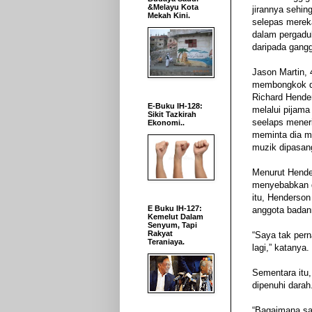
&Melayu Kota
jirannya sehin
Mekah Kini.
selepas mereka
dalam pergadu
daripada gang
Jason Martin, 
membongkok d
Richard Hende
E-Buku IH-128:
melalui pijam
Sikit Tazkirah
seelaps mener
Ekonomi..
meminta dia 
muzik dipasan
Menurut Hender
menyebabkan d
itu, Henderson
E Buku IH-127:
anggota badan
Kemelut Dalam
Senyum, Tapi
Rakyat
“Saya tak per
Teraniaya.
lagi,” katanya.
Sementara itu,
dipenuhi darah
“Bagaimana say