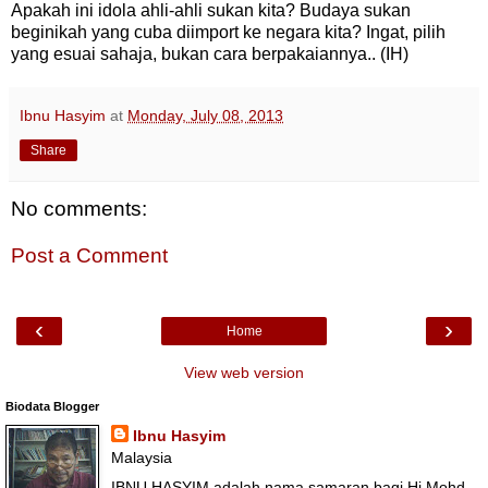
Apakah ini idola ahli-ahli sukan kita? Budaya sukan
beginikah yang cuba diimport ke negara kita? Ingat, pilih
yang esuai sahaja, bukan cara berpakaiannya.. (IH)
Ibnu Hasyim
at
Monday, July 08, 2013
Share
No comments:
Post a Comment
‹
›
Home
View web version
Biodata Blogger
Ibnu Hasyim
Malaysia
IBNU HASYIM adalah nama samaran bagi Hj Mohd