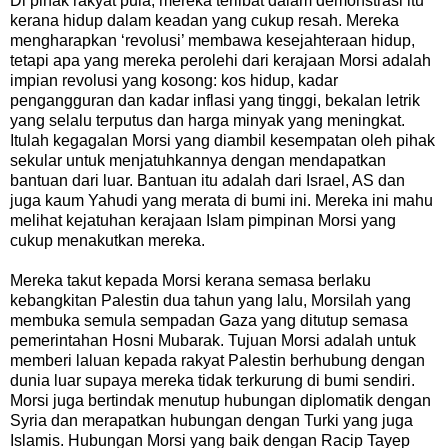
Di pihak rakyat pula, mereka terlibat dalam demonstrasi itu
kerana hidup dalam keadan yang cukup resah. Mereka
mengharapkan ‘revolusi’ membawa kesejahteraan hidup,
tetapi apa yang mereka perolehi dari kerajaan Morsi adalah
impian revolusi yang kosong: kos hidup, kadar
pengangguran dan kadar inflasi yang tinggi, bekalan letrik
yang selalu terputus dan harga minyak yang meningkat.
Itulah kegagalan Morsi yang diambil kesempatan oleh pihak
sekular untuk menjatuhkannya dengan mendapatkan
bantuan dari luar. Bantuan itu adalah dari Israel, AS dan
juga kaum Yahudi yang merata di bumi ini. Mereka ini mahu
melihat kejatuhan kerajaan Islam pimpinan Morsi yang
cukup menakutkan mereka.
Mereka takut kepada Morsi kerana semasa berlaku
kebangkitan Palestin dua tahun yang lalu, Morsilah yang
membuka semula sempadan Gaza yang ditutup semasa
pemerintahan Hosni Mubarak. Tujuan Morsi adalah untuk
memberi laluan kepada rakyat Palestin berhubung dengan
dunia luar supaya mereka tidak terkurung di bumi sendiri.
Morsi juga bertindak menutup hubungan diplomatik dengan
Syria dan merapatkan hubungan dengan Turki yang juga
Islamis. Hubungan Morsi yang baik dengan Racip Tayep