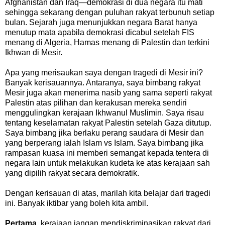
Afghanistan dan Iraq—demokrasi di dua negara itu mati
sehingga sekarang dengan puluhan rakyat terbunuh setiap
bulan. Sejarah juga menunjukkan negara Barat hanya
menutup mata apabila demokrasi dicabul setelah FIS
menang di Algeria, Hamas menang di Palestin dan terkini
Ikhwan di Mesir.
Apa yang merisaukan saya dengan tragedi di Mesir ini?
Banyak kerisauannya. Antaranya, saya bimbang rakyat
Mesir juga akan menerima nasib yang sama seperti rakyat
Palestin atas pilihan dan kerakusan mereka sendiri
menggulingkan kerajaan Ikhwanul Muslimin. Saya risau
tentang keselamatan rakyat Palestin setelah Gaza ditutup.
Saya bimbang jika berlaku perang saudara di Mesir dan
yang berperang ialah Islam vs Islam. Saya bimbang jika
rampasan kuasa ini memberi semangat kepada tentera di
negara lain untuk melakukan kudeta ke atas kerajaan sah
yang dipilih rakyat secara demokratik.
Dengan kerisauan di atas, marilah kita belajar dari tragedi
ini. Banyak iktibar yang boleh kita ambil.
Pertama
, kerajaan jangan mendiskriminasikan rakyat dari