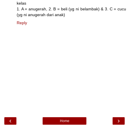
kelas
1. A = anugerah, 2. B = beli (yg ni belambak) & 3. C = cucu
(yg ni anugerah dari anak)
Reply
‹
›
Home