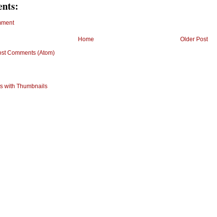
nts:
mment
Home
Older Post
ost Comments (Atom)