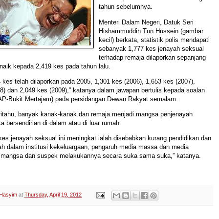
tahun sebelumnya.
Menteri Dalam Negeri, Datuk Seri
Hishammuddin Tun Hussein (gambar
kecil) berkata, statistik polis mendapati
sebanyak 1,777 kes jenayah seksual
terhadap remaja dilaporkan sepanjang
aik kepada 2,419 kes pada tahun lalu.
kes telah dilaporkan pada 2005, 1,301 kes (2006), 1,653 kes (2007),
8) dan 2,049 kes (2009),” katanya dalam jawapan bertulis kepada soalan
P-Bukit Mertajam) pada persidangan Dewan Rakyat semalam.
itahu, banyak kanak-kanak dan remaja menjadi mangsa penjenayah
 bersendirian di dalam atau di luar rumah.
 kes jenayah seksual ini meningkat ialah disebabkan kurang pendidikan dan
h dalam institusi kekeluargaan, pengaruh media massa dan media
rta mangsa dan suspek melakukannya secara suka sama suka,” katanya.
 Hasyim
at
Thursday, April 19, 2012