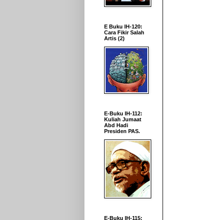
E Buku IH-120:
Cara Fikir Salah
Artis (2)
E-Buku IH-112:
Kuliah Jumaat
Abd Hadi
Presiden PAS.
E-Buku IH-115: