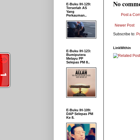
No comme
E-Buku IH-129:
Terserlah AS
Yang
Post a Co
Perkauman..
Newer Post
Subscribe to:
P
LinkWithin
E-Buku IH-123:
Bumiputera
Melayu PP
Selepas PM 8..
E-Buku IH-109:
DAP Selepas PM
Ke 8.