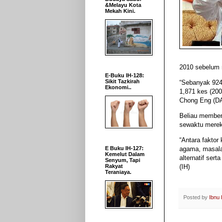
&Melayu Kota
Mekah Kini.
2010 sebelum n
E-Buku IH-128:
Sikit Tazkirah
“Sebanyak 924 
Ekonomi..
1,871 kes (200
Chong Eng (DA
Beliau member
sewaktu mereka
“Antara faktor
agama, masala
E Buku IH-127:
Kemelut Dalam
alternatif se
Senyum, Tapi
(IH)
Rakyat
Teraniaya.
Posted by
Ibnu