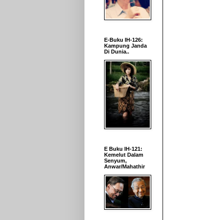
E-Buku IH-126:
Kampung Janda
Di Dunia..
E Buku IH-121:
Kemelut Dalam
Senyum,
Anwar/Mahathir