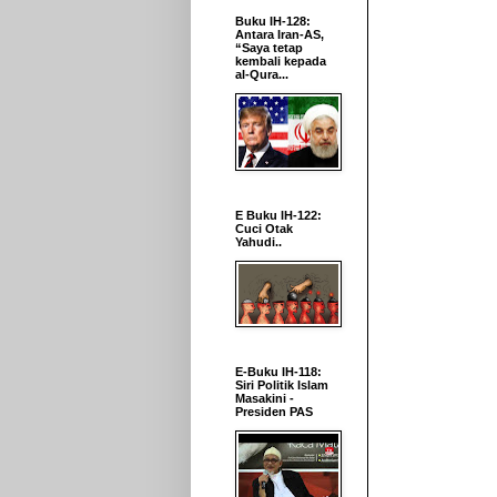
Buku IH-128:
Antara Iran-AS,
“Saya tetap
kembali kepada
al-Qura...
E Buku IH-122:
Cuci Otak
Yahudi..
E-Buku IH-118:
Siri Politik Islam
Masakini -
Presiden PAS