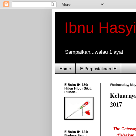
Ibnu Hasy
Sampaikan...walau 1 ayat
Home
E-Perpustakaan IH
E-Buku IH-130:
Wednesday, May
Hibur Hibur Sikit.
Pilihan..
Keluarny
2017
The Gateway
E-Buku IH-124:
dijelaskan
Budaya Saudi