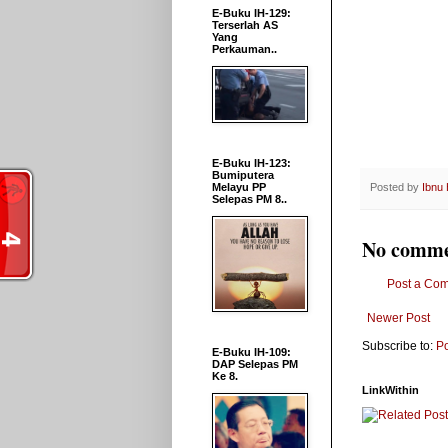
E-Buku IH-129:
Terserlah AS
Yang
Perkauman..
E-Buku IH-123:
Bumiputera
Melayu PP
Posted by
Ibnu
Selepas PM 8..
No comme
Post a Co
Newer Post
Subscribe to:
P
E-Buku IH-109:
DAP Selepas PM
Ke 8.
LinkWithin