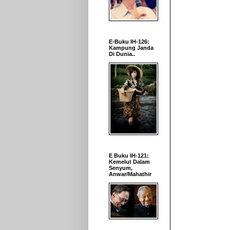
E-Buku IH-126:
Kampung Janda
Di Dunia..
E Buku IH-121:
Kemelut Dalam
Senyum,
Anwar/Mahathir