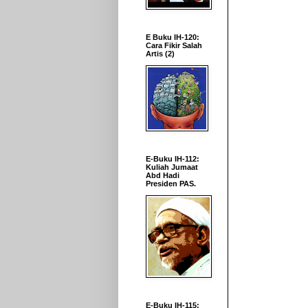
E Buku IH-120:
Cara Fikir Salah
Artis (2)
E-Buku IH-112:
Kuliah Jumaat
Abd Hadi
Presiden PAS.
E-Buku IH-115: