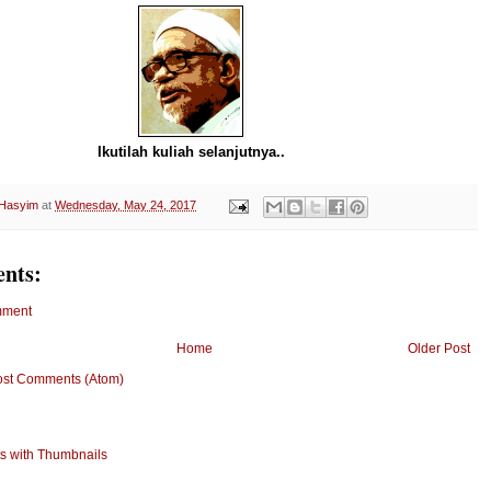
Ikutilah kuliah selanjutnya..
 Hasyim
at
Wednesday, May 24, 2017
nts:
mment
Home
Older Post
ost Comments (Atom)