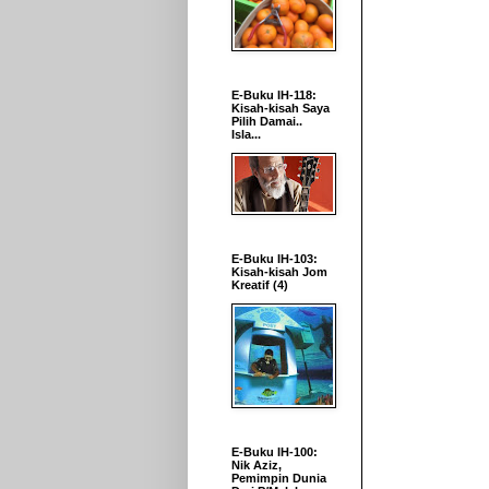
E-Buku IH-118:
Kisah-kisah Saya
Pilih Damai..
Isla...
E-Buku IH-103:
Kisah-kisah Jom
Kreatif (4)
E-Buku IH-100:
Nik Aziz,
Pemimpin Dunia