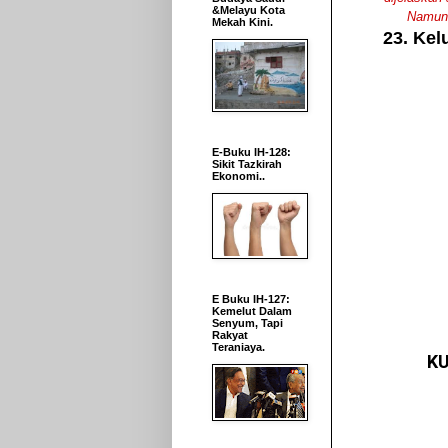
&Melayu Kota
Namun 
Mekah Kini.
23. Kel
E-Buku IH-128:
Sikit Tazkirah
Ekonomi..
E Buku IH-127:
Kemelut Dalam
Senyum, Tapi
Rakyat
Teraniaya.
KU