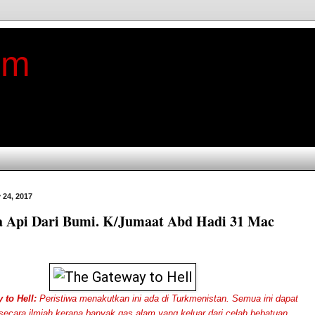
im
 24, 2017
a Api Dari Bumi. K/Jumaat Abd Hadi 31 Mac
 to Hell:
Peristiwa menakutkan ini ada di Turkmenistan. Semua ini dapat
 secara ilmiah kerana banyak gas alam yang keluar dari celah bebatuan.