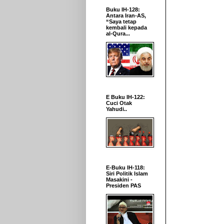
Buku IH-128:
Antara Iran-AS,
“Saya tetap
kembali kepada
al-Qura...
E Buku IH-122:
Cuci Otak
Yahudi..
E-Buku IH-118:
Siri Politik Islam
Masakini -
Presiden PAS