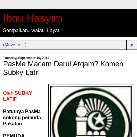
Ibnu Hasyim
Sampaikan...walau 1 ayat
▼
Tuesday, September 16, 2014
PasMa Macam Darul Arqam? Komen
Subky Latif
Oleh
SUBKY
LATIF
Patutnya PasMa
sokong pemuda
Pakatan
PEMUDA