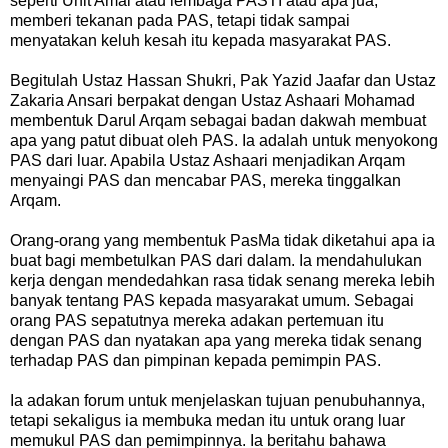
seperti Unit Amal atau lembaga PASTI atau apa jua,
memberi tekanan pada PAS, tetapi tidak sampai
menyatakan keluh kesah itu kepada masyarakat PAS.
Begitulah Ustaz Hassan Shukri, Pak Yazid Jaafar dan Ustaz
Zakaria Ansari berpakat dengan Ustaz Ashaari Mohamad
membentuk Darul Arqam sebagai badan dakwah membuat
apa yang patut dibuat oleh PAS. Ia adalah untuk menyokong
PAS dari luar. Apabila Ustaz Ashaari menjadikan Arqam
menyaingi PAS dan mencabar PAS, mereka tinggalkan
Arqam.
Orang-orang yang membentuk PasMa tidak diketahui apa ia
buat bagi membetulkan PAS dari dalam. Ia mendahulukan
kerja dengan mendedahkan rasa tidak senang mereka lebih
banyak tentang PAS kepada masyarakat umum. Sebagai
orang PAS sepatutnya mereka adakan pertemuan itu
dengan PAS dan nyatakan apa yang mereka tidak senang
terhadap PAS dan pimpinan kepada pemimpin PAS.
Ia adakan forum untuk menjelaskan tujuan penubuhannya,
tetapi sekaligus ia membuka medan itu untuk orang luar
memukul PAS dan pemimpinnya. Ia beritahu bahawa