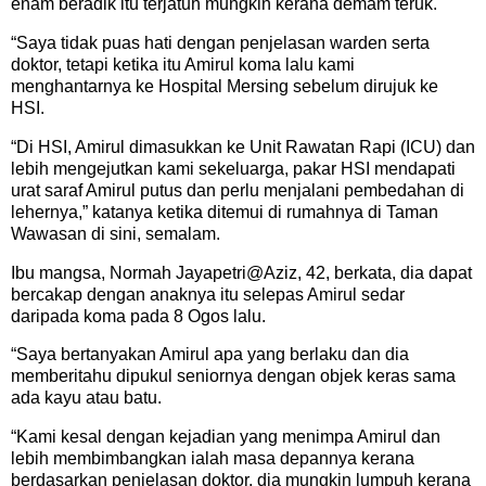
enam beradik itu terjatuh mungkin kerana demam teruk.
“Saya tidak puas hati dengan penjelasan warden serta
doktor, tetapi ketika itu Amirul koma lalu kami
menghantarnya ke Hospital Mersing sebelum dirujuk ke
HSI.
“Di HSI, Amirul dimasukkan ke Unit Rawatan Rapi (ICU) dan
lebih mengejutkan kami sekeluarga, pakar HSI mendapati
urat saraf Amirul putus dan perlu menjalani pembedahan di
lehernya,” katanya ketika ditemui di rumahnya di Taman
Wawasan di sini, semalam.
Ibu mangsa, Normah Jayapetri@Aziz, 42, berkata, dia dapat
bercakap dengan anaknya itu selepas Amirul sedar
daripada koma pada 8 Ogos lalu.
“Saya bertanyakan Amirul apa yang berlaku dan dia
memberitahu dipukul seniornya dengan objek keras sama
ada kayu atau batu.
“Kami kesal dengan kejadian yang menimpa Amirul dan
lebih membimbangkan ialah masa depannya kerana
berdasarkan penjelasan doktor, dia mungkin lumpuh kerana