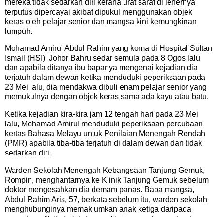
mereka tidak sedarkan diri kerana urat saraf di lehernya
terputus dipercayai akibat dipukul menggunakan objek
keras oleh pelajar senior dan mangsa kini kemungkinan
lumpuh.
Mohamad Amirul Abdul Rahim yang koma di Hospital Sultan
Ismail (HSI), Johor Bahru sedar semula pada 8 Ogos lalu
dan apabila ditanya ibu bapanya mengenai kejadian dia
terjatuh dalam dewan ketika menduduki peperiksaan pada
23 Mei lalu, dia mendakwa dibuli enam pelajar senior yang
memukulnya dengan objek keras sama ada kayu atau batu.
Ketika kejadian kira-kira jam 12 tengah hari pada 23 Mei
lalu, Mohamad Amirul menduduki peperiksaan percubaan
kertas Bahasa Melayu untuk Penilaian Menengah Rendah
(PMR) apabila tiba-tiba terjatuh di dalam dewan dan tidak
sedarkan diri.
Warden Sekolah Menengah Kebangsaan Tanjung Gemuk,
Rompin, menghantarnya ke Klinik Tanjung Gemuk sebelum
doktor mengesahkan dia demam panas. Bapa mangsa,
Abdul Rahim Aris, 57, berkata sebelum itu, warden sekolah
menghubunginya memaklumkan anak ketiga daripada