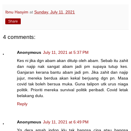
Ibnu Hasyim
at
Sunday, July 11, 2021
Share
4 comments:
Anonymous
July 11, 2021 at 5:37 PM
Kes ni jika dgn abam akan ditutp oleh abam. Sebab itu zahit
dan najip nak sangat abam jadi pm supaya tutup kes.
Ganjaran kerana bantu abam jadi pm. Jika zahit dan najip
jujur, mereka berdua akan kekal berjuang dgn pn. Masa
covid tak boleh bersua muka. Guna talipon utk urus niaga
politik. Prioriti mereka survival politik peribadi. Covid letak
belakang dulu.
Reply
Anonymous
July 11, 2021 at 6:49 PM
Yg dera amah indon klu tak bangsa cina atau bangsa