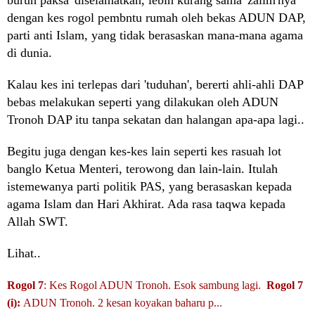
buruh paksa' diselamatkan, lebih kurang sama 'zalim'nya
dengan kes rogol pembntu rumah oleh bekas ADUN DAP,
parti anti Islam, yang tidak berasaskan mana-mana agama
di dunia.
Kalau kes ini terlepas dari 'tuduhan', bererti ahli-ahli DAP
bebas melakukan seperti yang dilakukan oleh ADUN
Tronoh DAP itu tanpa sekatan dan halangan apa-apa lagi..
Begitu juga dengan kes-kes lain seperti kes rasuah lot
banglo Ketua Menteri, terowong dan lain-lain. Itulah
istemewanya parti politik PAS, yang berasaskan kepada
agama Islam dan Hari Akhirat. Ada rasa taqwa kepada
Allah SWT.
Lihat..
Rogol 7
: Kes Rogol ADUN Tronoh. Esok sambung lagi
.
Rogol 7
(i):
ADUN Tronoh. 2 kesan koyakan baharu p...