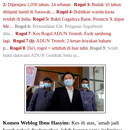
2:
Dipenjara 1,050 tahun, 24 sebatan.
Rogol 3:
Budak 10 tahun
didapati hamil di Sarawak....
Rogol 4:
Babitkan wanita kasta
rendah di India
.
Rogol 5:
Bukti Gagalnya Barat. Perancis X dapat
Me...
Rogol 6:
Persundalan Elit. Pengasas Sugarbook
dita...
Rogol 7
: Kes Rogol ADUN Tronoh. Esok sambung
lagi.
Rogol 7 (i):
ADUN Tronoh. 2 kesan koyakan baharu
p...
Rogol 8
: Da'i, rogol + setubuh di luar tabii.
Rogol 9
: Serah
bukti dakwaan ADUN Gombak Setia ja...
Komen Weblog Ibnu Hasyim:
Kes di atas, 'a
mah jadi