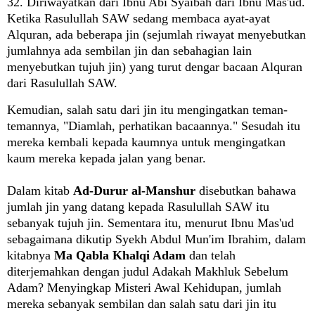
32. Diriwayatkan dari Ibnu Abi Syaibah dari Ibnu Mas'ud.
Ketika Rasulullah SAW sedang membaca ayat-ayat
Alquran, ada beberapa jin (sejumlah riwayat menyebutkan
jumlahnya ada sembilan jin dan sebahagian lain
menyebutkan tujuh jin) yang turut dengar bacaan Alquran
dari Rasulullah SAW.
Kemudian, salah satu dari jin itu mengingatkan teman-
temannya, "Diamlah, perhatikan bacaannya." Sesudah itu
mereka kembali kepada kaumnya untuk mengingatkan
kaum mereka kepada jalan yang benar.
Dalam kitab
Ad-Durur al-Manshur
disebutkan bahawa
jumlah jin yang datang kepada Rasulullah SAW itu
sebanyak tujuh jin. Sementara itu, menurut Ibnu Mas'ud
sebagaimana dikutip Syekh Abdul Mun'im Ibrahim, dalam
kitabnya
Ma Qabla Khalqi Adam
dan telah
diterjemahkan dengan judul Adakah Makhluk Sebelum
Adam? Menyingkap Misteri Awal Kehidupan, jumlah
mereka sebanyak sembilan dan salah satu dari jin itu