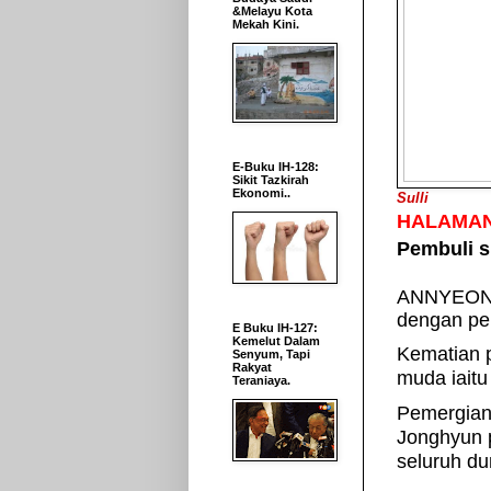
&Melayu Kota
Mekah Kini.
E-Buku IH-128:
Sikit Tazkirah
Ekonomi..
Sulli
HALAMAN
Pembuli s
ANNYEON
dengan pem
E Buku IH-127:
Kemelut Dalam
Kematian p
Senyum, Tapi
Rakyat
muda iaitu
Teraniaya.
Pemergian
Jonghyun 
seluruh du