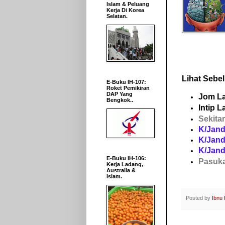
Islam & Peluang
Kerja Di Korea
Selatan.
Lihat Sebel
E-Buku IH-107:
Roket Pemikiran
DAP Yang
Jom L
Bengkok..
Intip 
Sekita
K/Jand
K/Jand
K/Jand
E-Buku IH-106:
Pasuka
Kerja Ladang,
Australia &
Islam.
Posted by
Ibnu