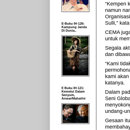
“Kempen k
namun namp
Organisas
Sulli,” kat
E-Buku IH-126:
Kampung Janda
Di Dunia..
CEMA juga 
untuk memb
Segala akt
dan dibaw
“Kami tid
permohona
kami akan 
katanya.
E Buku IH-121:
Dalam pada
Kemelut Dalam
Senyum,
Seni Glob
Anwar/Mahathir
menyokong
undang-un
Gesaan it
membahaya