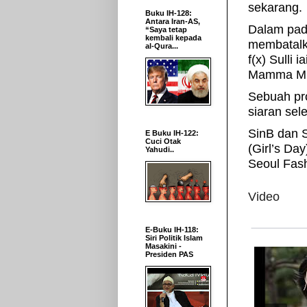
sekarang.
Buku IH-128:
Antara Iran-AS,
Dalam pada
“Saya tetap
kembali kepada
membatalka
al-Qura...
f(x) Sulli
Mamma Mi
Sebuah pr
siaran sel
SinB dan 
E Buku IH-122:
Cuci Otak
(Girl’s Da
Yahudi..
Seoul Fas
Video
E-Buku IH-118:
Siri Politik Islam
Masakini -
Presiden PAS