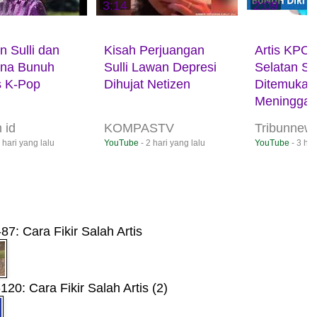
PRATONTON
3:14
PRATONTON
2:09
PR
n Sulli dan
Kisah Perjuangan
Artis KPO
na Bunuh
Sulli Lawan Depresi
Selatan Sul
is K-Pop
Dihujat Netizen
Ditemukan
Meninggal .
 id
KOMPASTV
Tribunnew
Official
 hari yang lalu
YouTube
- 2 hari yang lalu
YouTube
- 3 har
87: Cara Fikir Salah Artis
120: Cara Fikir Salah Artis (2)