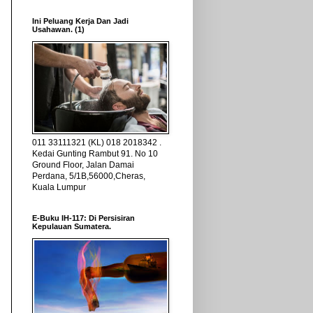
ATONTON
Ini Peluang Kerja Dan Jadi
Usahawan. (1)
P Korea
li F(X)
..
sWIKI
i yang lalu
011 33111321 (KL) 018 2018342 .
Kedai Gunting Rambut 91. No 10
Ground Floor, Jalan Damai
Perdana, 5/1B,56000,Cheras,
Kuala Lumpur
E-Buku IH-117: Di Persisiran
Kepulauan Sumatera.