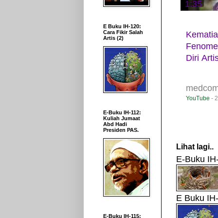
1:35
E Buku IH-120:
Cara Fikir Salah
Kematia
Artis (2)
Fenome
Diri Art
medcom
YouTube
- 2
E-Buku IH-112:
Kuliah Jumaat
Abd Hadi
Presiden PAS.
Lihat lagi..
E-Buku IH-
E Buku IH-
E-Buku IH-115: