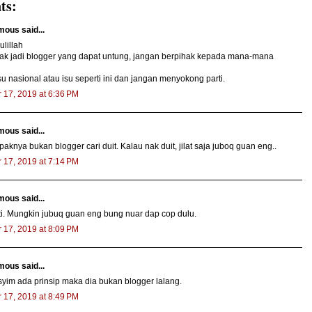
ts:
ous said...
lillah
nak jadi blogger yang dapat untung, jangan berpihak kepada mana-mana
su nasional atau isu seperti ini dan jangan menyokong parti.
 17, 2019 at 6:36 PM
ous said...
paknya bukan blogger cari duit. Kalau nak duit, jilat saja juboq guan eng..
 17, 2019 at 7:14 PM
ous said...
ti. Mungkin jubuq guan eng bung nuar dap cop dulu.
 17, 2019 at 8:09 PM
ous said...
yim ada prinsip maka dia bukan blogger lalang.
 17, 2019 at 8:49 PM