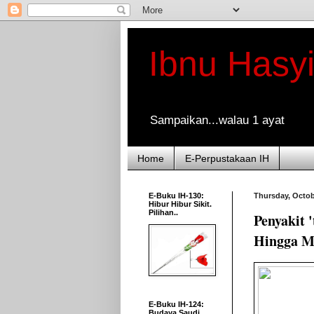
Ibnu Hasy
Sampaikan...walau 1 ayat
Home
E-Perpustakaan IH
E-Buku IH-130:
Thursday, Octob
Hibur Hibur Sikit.
Pilihan..
Penyakit 
Hingga M
E-Buku IH-124:
Budaya Saudi