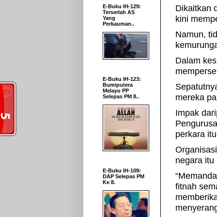
E-Buku IH-129:
Dikaitkan 
Terserlah AS
kini mempe
Yang
Perkauman..
Namun, ti
kemurunga
Dalam kes 
mempersen
E-Buku IH-123:
Bumiputera
Sepatutny
Melayu PP
mereka pa
Selepas PM 8..
Impak dari
Pengurusa
perkara itu
Organisasi
negara itu
E-Buku IH-109:
“Memandan
DAP Selepas PM
Ke 8.
fitnah sem
memberikan
menyerang 