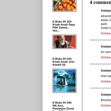
4 commen
Anonym
alhamdu
kalau 
E-Buku IH-118:
parti.
Kisah-kisah Saya
Pilih Damai..
Ambil i
Isla...
October
Anonym
Ini nam
October
E-Buku IH-103:
Kisah-kisah Jom
Kreatif (4)
Anonym
Hati ha
October
Anonym
Ibnuhas
E-Buku IH-100:
October
Nik Aziz,
Pemimpin Dunia