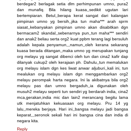
berdegar2 berlagak setia dlm perhimpunan umno, pura2
dan munafiq. Bila hilang kuasa,,sedikit ugutan lari
bertempiaran. Betul,,berapa kerat sangat dari kalangan
pimpinan umno yg bersih,,jika tun maha*** arah sprm
siasat,,kebanyakan pimpinan umno akan disabitkan dgn
bermacam2 skandal,,sebenarnya pun,,tun maha*** sendiri
dan anak2 beliau serta org2 kuat ppbm terang lagi bersuluh
adalah kepala penyamun,,,namun,,oleh kerana sekarang
kuasa berada ditangan,,maka umno yg merupakan tunjang
org melayu yg sangat dibenci oleh tun dan cina2 kafir dap
dilanyak cukup2 oleh kerajaan ph. Dahulu,,tun memalukan
org melayu islam dgn kes liwat anwar aljuburi,,kali ini, tun
mealukan org melayu islam dgn menggambarkan org2
melayu perompak harta negara. Ini la akibatnya bila org2
melayu pas dan umno bergaduh,,ia digunakan oleh
musuh2 melayu seperti tun sendiri yg berdarah india, cina2
mca,gerakan,india mic dan lain2 merancang begitu lama
utk menjatuhkan kekuasaan org melayu. Pru 14 yg
lalu,,mereka berjaya. Hari ini,,bangsa melayu jadi bangsa
keparat,,,seronok sekali hari ini bangsa cina dan india di
negara kita.
Reply