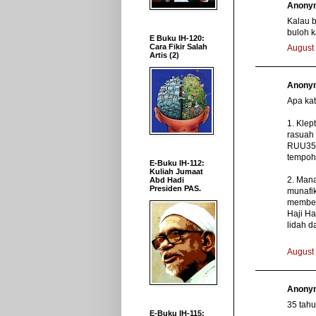
Anonym
Kalau b
buloh k
E Buku IH-120:
Cara Fikir Salah
August 
Artis (2)
Anonym
Apa ka
1. Klep
rasuah
RUU355,
tempoh
E-Buku IH-112:
Kuliah Jumaat
2. Man
Abd Hadi
Presiden PAS.
munafik
member
Haji Ha
lidah d
August 
Anonym
35 tahu
E-Buku IH-115: