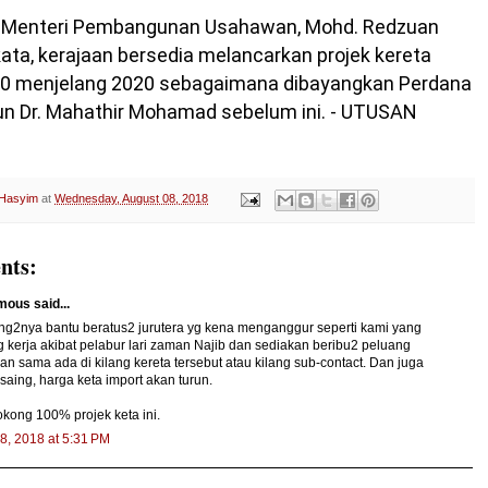
u, Menteri Pembangunan Usahawan, Mohd. Redzuan
ata, kerajaan bersedia melancarkan projek kereta
3.0 menjelang 2020 sebagaimana dibayangkan Perdana
un Dr. Mahathir Mohamad sebelum ini. - UTUSAN
 Hasyim
at
Wednesday, August 08, 2018
nts:
ous said...
ng2nya bantu beratus2 jurutera yg kena menganggur seperti kami yang
 kerja akibat pelabur lari zaman Najib dan sediakan beribu2 peluang
an sama ada di kilang kereta tersebut atau kilang sub-contact. Dan juga
rsaing, harga keta import akan turun.
kong 100% projek keta ini.
8, 2018 at 5:31 PM