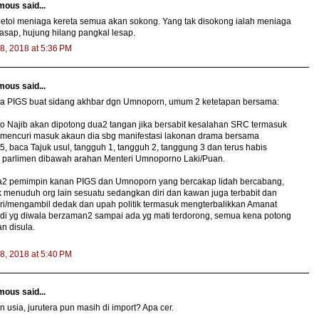
ous said...
etoi meniaga kereta semua akan sokong. Yang tak disokong ialah meniaga
asap, hujung hilang pangkal lesap.
8, 2018 at 5:36 PM
ous said...
ta PIGS buat sidang akhbar dgn Umnoporn, umum 2 ketetapan bersama:
to Najib akan dipotong dua2 tangan jika bersabit kesalahan SRC termasuk
 mencuri masuk akaun dia sbg manifestasi lakonan drama bersama
 baca Tajuk usul, tangguh 1, tangguh 2, tanggung 3 dan terus habis
 parlimen dibawah arahan Menteri Umnoporno Laki/Puan.
a2 pemimpin kanan PIGS dan Umnoporn yang bercakap lidah bercabang,
 menuduh org lain sesuatu sedangkan diri dan kawan juga terbabit dan
i/mengambil dedak dan upah politik termasuk mengterbalikkan Amanat
di yg diwala berzaman2 sampai ada yg mati terdorong, semua kena potong
an disula.
8, 2018 at 5:40 PM
ous said...
n usia, jurutera pun masih di import? Apa cer.