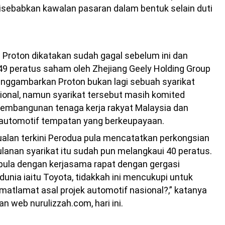
 disebabkan kawalan pasaran dalam bentuk selain duti
Proton dikatakan sudah gagal sebelum ini dan
49 peratus saham oleh Zhejiang Geely Holding Group
enggambarkan Proton bukan lagi sebuah syarikat
ional, namun syarikat tersebut masih komited
mbangunan tenaga kerja rakyat Malaysia dan
automotif tempatan yang berkeupayaan.
ualan terkini Perodua pula mencatatkan perkongsian
lanan syarikat itu sudah pun melangkaui 40 peratus.
pula dengan kerjasama rapat dengan gergasi
dunia iaitu Toyota, tidakkah ini mencukupi untuk
atlamat asal projek automotif nasional?,” katanya
n web nurulizzah.com, hari ini.