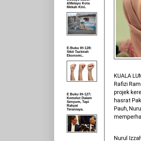
&Melayu Kota
Mekah Kini.
E-Buku IH-128:
Sikit Tazkirah
Ekonomi..
KUALA LUM
Rafizi Ra
projek ker
E Buku IH-127:
Kemelut Dalam
hasrat Pak
Senyum, Tapi
Rakyat
Pauh, Nuru
Teraniaya.
memperhal
Nurul Izza