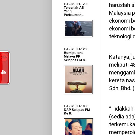
haruslah s
E-Buku IH-129:
Terserlah AS
Yang
Malaysia 
Perkauman..
ekonomi b
ekonomi b
teknologi d
E-Buku IH-123:
Bumiputera
Katanya, j
Melayu PP
Selepas PM 8..
meliputi 4
menggamba
kereta nas
Sdn. Bhd. 
E-Buku IH-109:
“Tidakkah 
DAP Selepas PM
Ke 8.
(sedia ad
terkemuka 
memperole