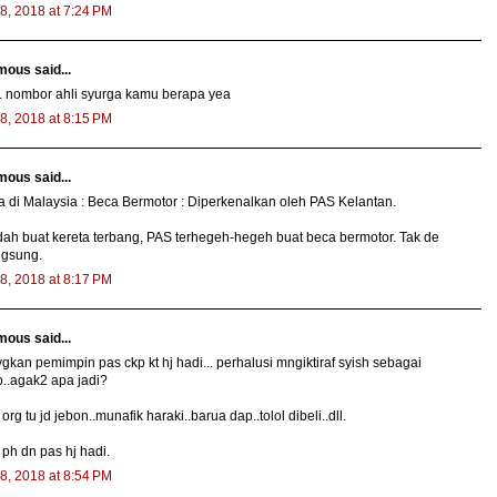
8, 2018 at 7:24 PM
ous said...
 .. nombor ahli syurga kamu berapa yea
8, 2018 at 8:15 PM
ous said...
 di Malaysia : Beca Bermotor : Diperkenalkan oleh PAS Kelantan.
ah buat kereta terbang, PAS terhegeh-hegeh buat beca bermotor. Tak de
ngsung.
8, 2018 at 8:17 PM
ous said...
gkan pemimpin pas ckp kt hj hadi... perhalusi mngiktiraf syish sebagai
..agak2 apa jadi?
org tu jd jebon..munafik haraki..barua dap..tolol dibeli..dll.
 ph dn pas hj hadi.
8, 2018 at 8:54 PM