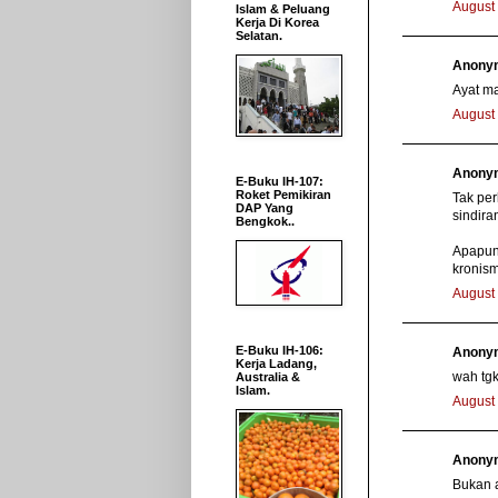
August 
Islam & Peluang
Kerja Di Korea
Selatan.
Anonym
Ayat ma
August 
Anonym
E-Buku IH-107:
Roket Pemikiran
Tak per
DAP Yang
sindira
Bengkok..
Apapun
kronis
August 
E-Buku IH-106:
Anonym
Kerja Ladang,
wah tgk
Australia &
Islam.
August 
Anonym
Bukan a