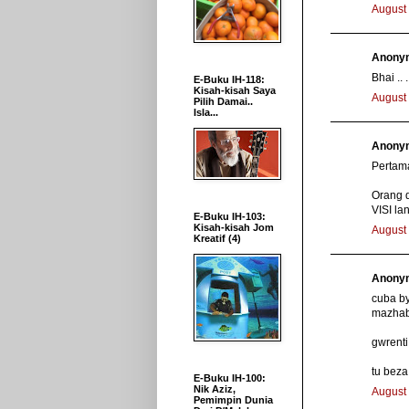
August 
Anonym
Bhai ..
E-Buku IH-118:
Kisah-kisah Saya
August 
Pilih Damai..
Isla...
Anonym
Pertama
Orang d
VISI la
E-Buku IH-103:
Kisah-kisah Jom
August 
Kreatif (4)
Anonym
cuba by
mazhab
gwrenti 
tu beza
E-Buku IH-100:
Nik Aziz,
August 
Pemimpin Dunia