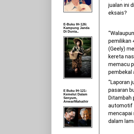
jualan ini
eksais?
E-Buku IH-126:
Kampung Janda
Di Dunia..
“Walaupun 
pemilikan 
(Geely) m
kereta nas
memacu pe
pembekal 
“Laporan j
pasaran bu
E Buku IH-121:
Kemelut Dalam
Ditambah 
Senyum,
Anwar/Mahathir
automotif 
mencapai m
dalam lama