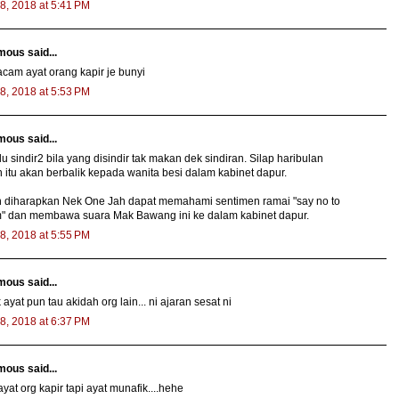
8, 2018 at 5:41 PM
ous said...
cam ayat orang kapir je bunyi
8, 2018 at 5:53 PM
ous said...
lu sindir2 bila yang disindir tak makan dek sindiran. Silap haribulan
n itu akan berbalik kepada wanita besi dalam kabinet dapur.
 diharapkan Nek One Jah dapat memahami sentimen ramai "say no to
m" dan membawa suara Mak Bawang ini ke dalam kabinet dapur.
8, 2018 at 5:55 PM
ous said...
 ayat pun tau akidah org lain... ni ajaran sesat ni
8, 2018 at 6:37 PM
ous said...
yat org kapir tapi ayat munafik....hehe