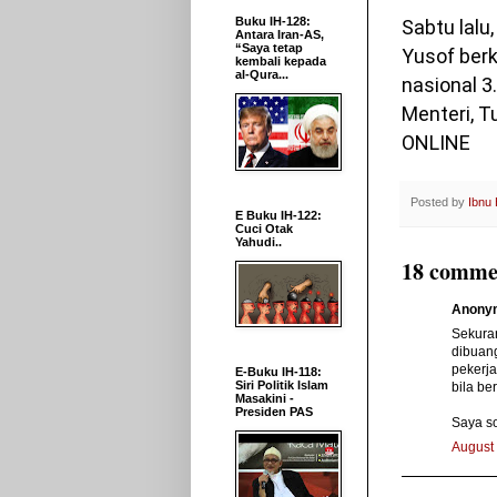
Buku IH-128:
Sabtu lal
Antara Iran-AS,
“Saya tetap
Yusof berk
kembali kepada
al-Qura...
nasional 
Menteri, T
ONLINE
Posted by
Ibnu
E Buku IH-122:
Cuci Otak
Yahudi..
18 comme
Anonym
Sekura
dibuang
pekerja
E-Buku IH-118:
Siri Politik Islam
bila be
Masakini -
Presiden PAS
Saya so
August 