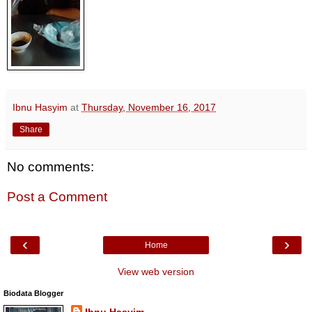
Ibnu Hasyim
at
Thursday, November 16, 2017
Share
No comments:
Post a Comment
‹
›
Home
View web version
Biodata Blogger
Ibnu Hasyim