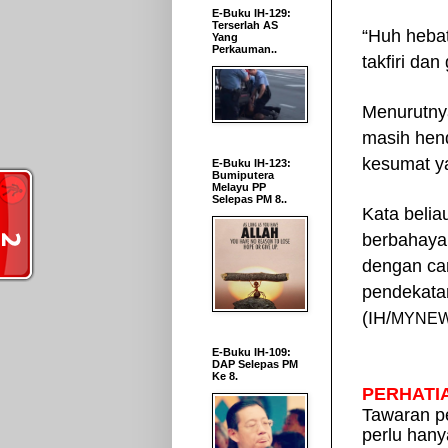
E-Buku IH-129:
Terserlah AS
“Huh hebat
Yang
Perkauman..
takfiri dan
Menurutny
masih hen
kesumat 
E-Buku IH-123:
Bumiputera
Melayu PP
Selepas PM 8..
Kata belia
berbahaya 
dengan ca
pendekata
(IH/
MYNEW
E-Buku IH-109:
DAP Selepas PM
Ke 8.
PERHATI
Tawaran pe
perlu hany