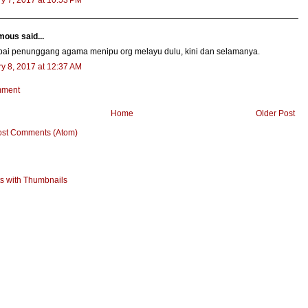
y 7, 2017 at 10:53 PM
ous said...
ebai penunggang agama menipu org melayu dulu, kini dan selamanya.
y 8, 2017 at 12:37 AM
mment
Home
Older Post
ost Comments (Atom)