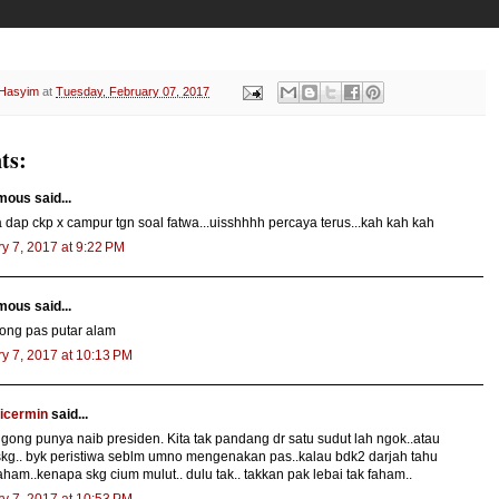
 Hasyim
at
Tuesday, February 07, 2017
ts:
ous said...
la dap ckp x campur tgn soal fatwa...uisshhhh percaya terus...kah kah kah
y 7, 2017 at 9:22 PM
ous said...
ong pas putar alam
y 7, 2017 at 10:13 PM
dicermin
said...
 ngong punya naib presiden. Kita tak pandang dr satu sudut lah ngok..atau
kg.. byk peristiwa seblm umno mengenakan pas..kalau bdk2 darjah tahu
aham..kenapa skg cium mulut.. dulu tak.. takkan pak lebai tak faham..