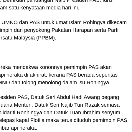
a.
Demikian pandangan Naib Presiden PAS, Idris
lam satu kenyataan medi
a hari ini.
 UMNO dan PAS untuk umat Islam Rohingya dikecam
impin dan penyokong Pakatan Harapan serta Parti
ersatu Malaysia (PPBM).
reka mendakwa kononnya pemimpin PAS akan
pi neraka di akhirat, kerana PAS berada sepentas
NO dan tolong menolong dalam isu Rohingya.
residen PAS, Datuk Seri Abdul Hadi Awang pegang
rdana Menteri, Datuk Seri Najib Tun Razak semasa
lidariti Ronhingya dan Datuk Tuan Ibrahim senyum
lepas kapal Flotila maka terus dituduh pemimpin PAS
bar api neraka.