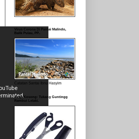
Virus Corona Di Pantai Malindo,
Balik Pulau, PP..
Catatan Santai Ibnu Hasyim
Kerja Kosong: Tukang Guntingg
Rambut Lelaki.