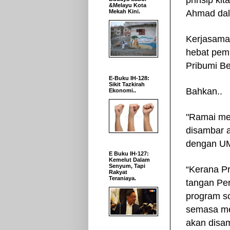
prinsip kit
&Melayu Kota
Mekah Kini.
Ahmad
da
Kerjasama
hebat pem
Pribumi B
E-Buku IH-128:
Sikit Tazkirah
Bahkan..
Ekonomi..
"Ramai me
disambar a
dengan UM
E Buku IH-127:
Kemelut Dalam
Senyum, Tapi
“Kerana P
Rakyat
Teraniaya.
tangan Pe
program so
semasa me
akan disam