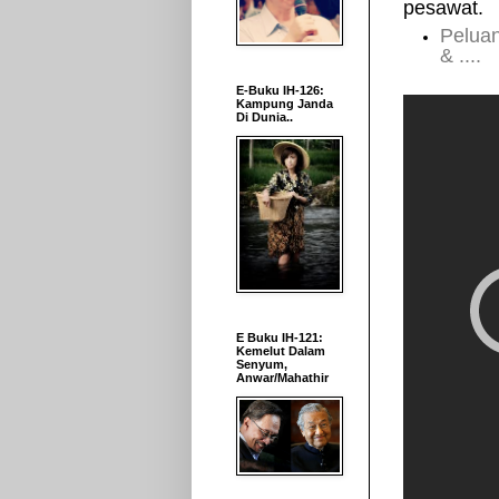
pesawat.
Peluan
&
....
E-Buku IH-126:
Kampung Janda
Di Dunia..
E Buku IH-121:
Kemelut Dalam
Senyum,
Anwar/Mahathir