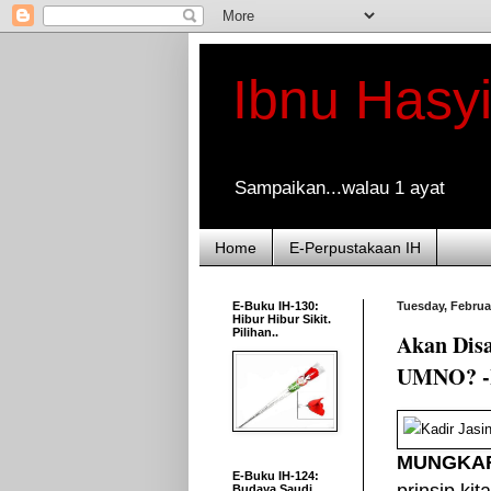
Ibnu Hasy
Sampaikan...walau 1 ayat
Home
E-Perpustakaan IH
E-Buku IH-130:
Tuesday, Februa
Hibur Hibur Sikit.
Pilihan..
Akan Dis
UMNO? -I
MUNGKA
E-Buku IH-124:
Budaya Saudi