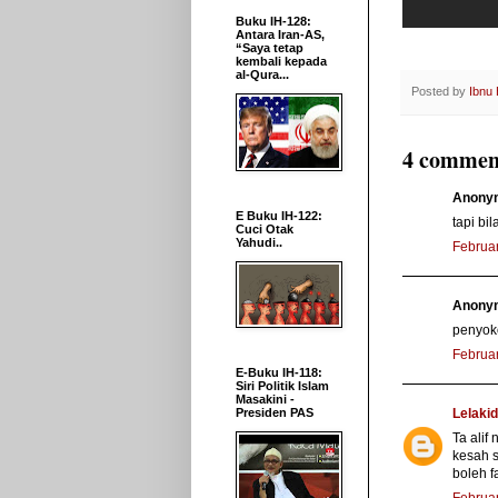
Buku IH-128:
Antara Iran-AS,
“Saya tetap
kembali kepada
al-Qura...
Posted by
Ibnu
4 commen
Anonym
E Buku IH-122:
tapi bi
Cuci Otak
Yahudi..
Februar
Anonym
penyok
Februar
E-Buku IH-118:
Siri Politik Islam
Masakini -
Presiden PAS
Lelaki
Ta alif
kesah s
boleh f