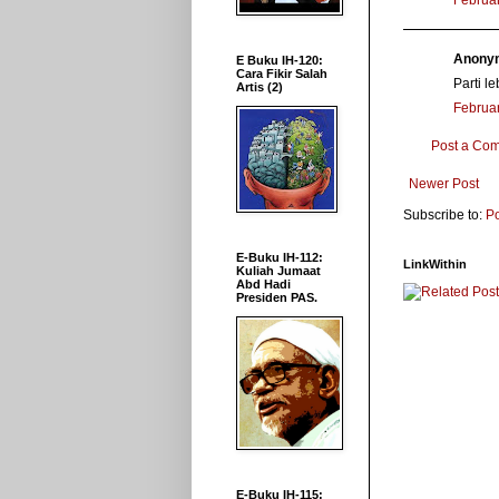
Februar
Anonym
E Buku IH-120:
Cara Fikir Salah
Parti l
Artis (2)
Februar
Post a Co
Newer Post
Subscribe to:
P
E-Buku IH-112:
LinkWithin
Kuliah Jumaat
Abd Hadi
Presiden PAS.
E-Buku IH-115: